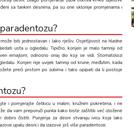
ecesiji desni. Blago pomjeranje zuba otkriva krhke dijelove
u rođeni sa tankim desnima, pa su one sklonije promjenama i
e paradentozu?
že biti jednostavan i lako rješiv. Osjetljivost na hladne
ledati usta u ogledalu. Tipično, korijen je malo tamniji od
riven emajlom, odnosno onaj dio koji se vidi. Stomatolozi
ledalu. Korijen nije uvijek tamniji od krune, međutim, kada
žete preći prstom po zubima i tako opipati da li postoje
ntozu?
ajte i pomjerajte četkicu u malim, kružnim pokretima, i ne
e da vam preporuči punila kako biste zaštitili već izložene
dobro čistiti. Punjenja za desni stvaraju ivicu koja lako
zazove upalu desni i da izazove još više paradentoze.