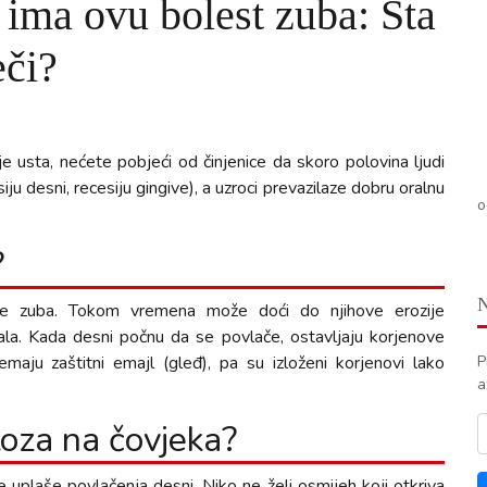
u ima ovu bolest zuba: Šta
eči?
e usta, nećete pobjeći od činjenice da skoro polovina ljudi
u desni, recesiju gingive), a uzroci prevazilaze dobru oralnu
o
?
ijene zuba. Tokom vremena može doći do njihove erozije
pala. Kada desni počnu da se povlače, ostavljaju korjenove
maju zaštitni emajl (gleđ), pa su izloženi korjenovi lako
P
a
toza na čovjeka?
 uplaše povlačenja desni. Niko ne želi osmijeh koji otkriva