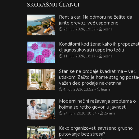
SKORAŠNJI ČLANCI
Rent a car: Na odmoru ne želite da
jurite prevoz, već uspomene
26. jul. 2026, 19:39
Jelena
Kondilomi kod žena: kako ih prepoznat
dijagnostikovati i uspešno lečiti
11. jul. 2026, 16:17
Jelena
Stan se ne prodaje kvadratima – već
utiskom: Zašto je home staging posta
važan deo prodaje nekretnina
4. jul. 2026, 13:52
Jelena
Moderni načini rešavanja problema o
kojima se retko govori u javnosti
24. jun. 2026, 18:54
Zorana
Kako organizovati savršeno grupno
putovanje bez stresa?