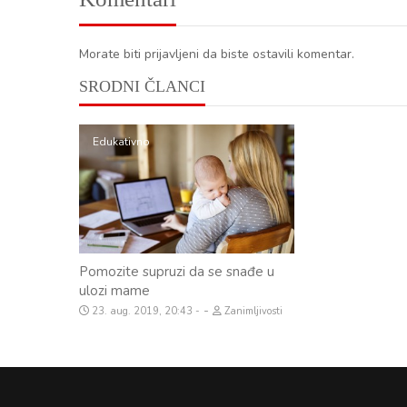
Morate biti prijavljeni da biste ostavili komentar.
SRODNI ČLANCI
Edukativno
Pomozite supruzi da se snađe u
ulozi mame
-
23. aug. 2019, 20:43
Zanimljivosti