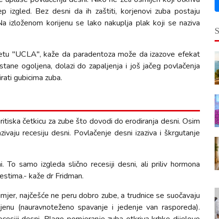
p izgled. Bez desni da ih zaštiti, korjenovi zuba postaju
. Na izloženom korijenu se lako nakuplja plak koji se naziva
itetu "UCLA", kaže da paradentoza može da izazove efekat
stane ogoljena, dolazi do zapaljenja i još jačeg povlačenja
rati gubicima zuba.
 pritiska četkicu za zube što dovodi do erodiranja desni. Osim
azivaju recesiju desni. Povlačenje desni izaziva i škrgutanje
To samo izgleda slično recesiji desni, ali priliv hormona
lestima.- kaže dr Fridman.
primjer, najčešće ne peru dobro zube, a trudnice se suočavaju
jenu (nauravnoteženo spavanje i jedenje van rasporeda).