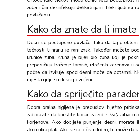
Ortodontski lijekovi mogu učiniti veću podložnost r
zuba i čini dezinfekciju delikatnijom. Neki ljudi s
povlačenju.
Kako da znate da li imat
Desni se postepeno povlače, tako da taj problem mo
tečnosti ili hranu je rani znak. Također možete pog
krunice zuba. Kruna je bijeli dio zuba koji je pok
preporučuju traženje tamnih, izloženih korenova u og
počne da izviruje ispod desni može da potamni. Mo
mjesta gdje su desni povučene.
Kako da spriječite parade
Dobra oralna higijena je preduslov. Nježno pritisk
zaboravite da koristite konac za zube. Vaš zubar mož
korjenove. Ako dobijete punjenje desni, morate ih 
akumulira plak. Ako se ne očisti dobro, to može da i