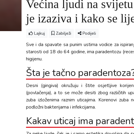
Većina ljudi na svijet
je izaziva i kako se lij
Lajkuj
Zabilježi
Podijeli
Sve i da spavate sa punim ustima vodice za ispiranj
starosti od 18 do 64 godine, ima paradentozu (recesij
higijenu.
Šta je tačno paradentoza
Desni (gingiva) okružuju i štite osjetljive kor
(povlačenja), a to se može desiti zbog različitih u
zuba izloženima raznim uticajima. Korenovi zuba ne
podložni bakterijama i infekcijama.
Kakav uticaj ima paraden
Za neke ljude, čak je i samo estetika dovoljna da se