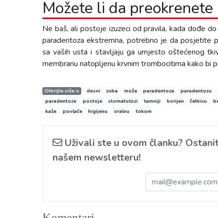
Možete li da preokrenete
Ne baš, ali postoje izuzeci od pravila, kada dođe do
paradentoza ekstremna, potrebno je da posjetite par
sa vaših usta i stavljaju ga umjesto oštećenog tkiv
membranu natopljenu krvnim trombocitima kako bi po
Otkrijte više o
desni
zuba
može
paradentoza
paradentozu
paradentoze
postoje
stomatolozi
tamniji
korijen
četkicu
b
kaže
povlače
higijenu
oralnu
tokom
Uživali ste u ovom članku? Ostanite
našem newsletteru!
Komentari