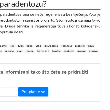
 paradentozu?
 paradentoze ona se neće regenerisati bez liječenja. Ako je
odontistu i razmislite o graftu. Stomatolozi uzimaju tkivo
a. Druga tehnika je regeneracija tkiva i koristi kolagensku
pravila desni.
samo
koji
zube
kako
lako
povlačenja
korenovi
recesiju
tkiva
ez
zubima
plak
recesiji
korenove
hladne
problem
izaziva
otkriva
 informisani tako što ćete se pridružiti