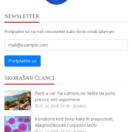
NEWSLETTER
Pretplatite se na naš newsletter kako biste ostali ažurirani.
SKORAŠNJI ČLANCI
Rent a car: Na odmoru ne želite da jurite
prevoz, već uspomene
26. jul. 2026, 19:39
Jelena
Kondilomi kod žena: kako ih prepoznati,
dijagnostikovati i uspešno lečiti
11. jul. 2026, 16:17
Jelena