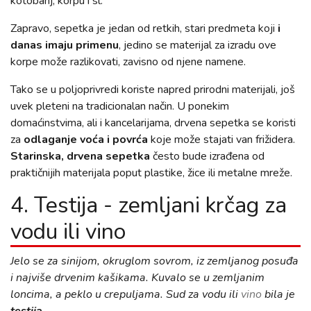
kotobanj, korpu i sl.
Zapravo, sepetka je jedan od retkih, stari predmeta koji
i
danas imaju primenu
, jedino se materijal za izradu ove
korpe može razlikovati, zavisno od njene namene.
Tako se u poljoprivredi koriste napred prirodni materijali, još
uvek pleteni na tradicionalan način. U ponekim
domaćinstvima, ali i kancelarijama, drvena sepetka se koristi
za
odlaganje voća i povrća
koje može stajati van frižidera.
Starinska, drvena sepetka
često bude izrađena od
praktičnijih materijala poput plastike, žice ili metalne mreže.
4. Testija - zemljani krčag za
vodu ili vino
Jelo se za sinijom, okruglom sovrom, iz zemljanog posuđa
i najviše drvenim kašikama. Kuvalo se u zemljanim
loncima, a peklo u crepuljama. Sud za vodu ili
vino
bila je
testija
.