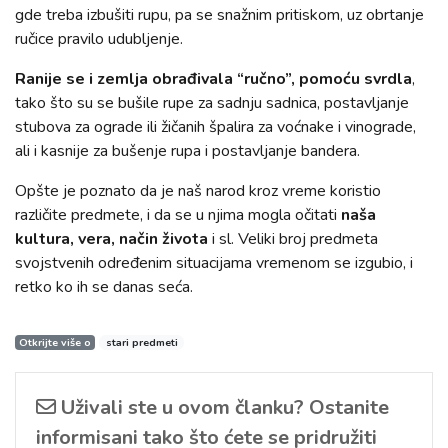
gde treba izbušiti rupu, pa se snažnim pritiskom, uz obrtanje
ručice pravilo udubljenje.
Ranije se i zemlja obrađivala “ručno”, pomoću svrdla
,
tako što su se bušile rupe za sadnju sadnica, postavljanje
stubova za ograde ili žičanih špalira za voćnake i vinograde,
ali i kasnije za bušenje rupa i postavljanje bandera.
Opšte je poznato da je naš narod kroz vreme koristio
različite predmete, i da se u njima mogla očitati
naša
kultura, vera, način života
i sl. Veliki broj predmeta
svojstvenih određenim situacijama vremenom se izgubio, i
retko ko ih se danas seća.
Otkrijte više o
stari predmeti
Uživali ste u ovom članku? Ostanite
informisani tako što ćete se pridružiti