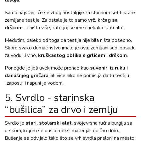
Samo najstariji će se zbog nostalgije za starinom setiti stare
zemljane testije. Za ostale je to samo
vrč, krčag sa
drškom
- i ništa više, zato joj se ime i nekako “zaturilo”.
Međutim, daleko od toga da testija nije bila ništa posebno.
Skoro svako domaćinstvo imalo je ovaj zemljani sud, posudu
za vodu ili vino,
kruškastog oblika s grlićem i drškom
.
Ponegde je još uvek može pronaći kao
suvenir, iz ruku i
današnjeg grnčara
, ali više niko ne pomišlja da tu testiju
“zaposli” i napuni je vodom.
5. Svrdlo - starinska
“bušilica” za drvo i zemlju
Svrdlo je
stari, stolarski alat
, svojevrsna ručna burgija sa
drškom, kojom se bušio mekši materijal, obično drvo.
Bušenje se odvijalo tako što se vrh svrdla prisloni na mesto