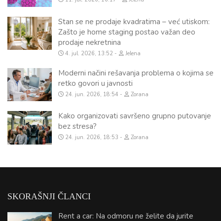
Stan se ne prodaje kvadratima – već utiskom:
Zašto je home staging postao važan deo
prodaje nekretnina
4. jul. 2026, 13:52
Jelena
Moderni načini rešavanja problema o kojima se
retko govori u javnosti
24. jun. 2026, 18:54
Zorana
Kako organizovati savršeno grupno putovanje
bez stresa?
24. jun. 2026, 18:53
Zorana
SKORAŠNJI ČLANCI
Rent a car: Na odmoru ne želite da jurite