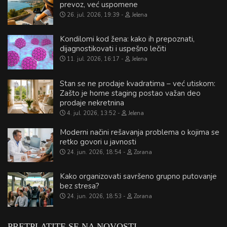
prevoz, već uspomene
26. jul. 2026, 19:39
Jelena
Kondilomi kod žena: kako ih prepoznati,
dijagnostikovati i uspešno lečiti
11. jul. 2026, 16:17
Jelena
Stan se ne prodaje kvadratima – već utiskom:
Zašto je home staging postao važan deo
prodaje nekretnina
4. jul. 2026, 13:52
Jelena
Moderni načini rešavanja problema o kojima se
retko govori u javnosti
24. jun. 2026, 18:54
Zorana
Kako organizovati savršeno grupno putovanje
bez stresa?
24. jun. 2026, 18:53
Zorana
PRETPLATITE SE NA NOVOSTI