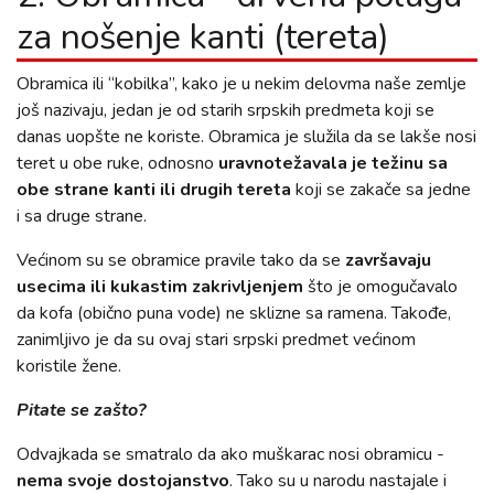
za nošenje kanti (tereta)
Obramica ili “kobilka”, kako je u nekim delovma naše zemlje
još nazivaju, jedan je od starih srpskih predmeta koji se
danas uopšte ne koriste. Obramica je služila da se lakše nosi
teret u obe ruke, odnosno
uravnotežavala je težinu sa
obe strane kanti ili drugih tereta
koji se zakače sa jedne
i sa druge strane.
Većinom su se obramice pravile tako da se
završavaju
usecima ili kukastim zakrivljenjem
što je omogučavalo
da kofa (obično puna vode) ne sklizne sa ramena. Takođe,
zanimljivo je da su ovaj stari srpski predmet većinom
koristile žene.
Pitate se zašto?
Odvajkada se smatralo da ako muškarac nosi obramicu -
nema svoje dostojanstvo
. Tako su u narodu nastajale i