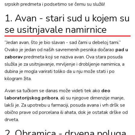
srpskih predmeta i podsetimo se čemu su služili!
1. Avan - stari sud u kojem su
se usitnjavale namirnice
“Jedan avan, što je bio slavan - sad čami u debeloj tami.”
Ovako je jedan od naših savremenih pesnika dočarao
pad u
zaborav
predmeta koji se naziva avan. Ova stara posuda
služila je za usitnjavanje, mrvljenje i drobljenje namirnica, a
dubina je mogla varirati toliko da u nju može stati i po
kilogram žita.
Avan sa tučkom se danas može videti tek ako
deo
laboratorijskog pribora
, ali su njegove dimenzije manje,
lakši je. Za upotrebu u farmaciji, posuda avana i vrh dršk se
obično prave od porcelana ili ahata, dok je ostatak drške od
drveta.
2. Obramica - drvena poluga