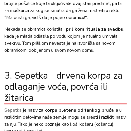
brojne pošalice koje bi uključivale ovaj stari predmet, pa bi
za muškarca za kog se smatra da ga žena maltretira reklo:
“Ma pusti ga, vidiš da je pojeo obramicu!".
Nekada se obramica koristila i
prilikom rituala za svadbu
,
kada je mlada odlazila po vodu kojom je ritualno umivala
svekrvu. Tom prilikom nevesta je na izvor išla sa novom
obramicom, dobijenom u svom novom domu.
3. Sepetka - drvena korpa za
odlaganje voća, povrća ili
žitarica
Sepetka
je naziv za
korpu pletenu od tankog pruća
, a u
različitim delovima naše zemlje mogu se sresti i različiti nazivi
za nju. Tako je neko poznaje kao koš, košaru (košaricu),