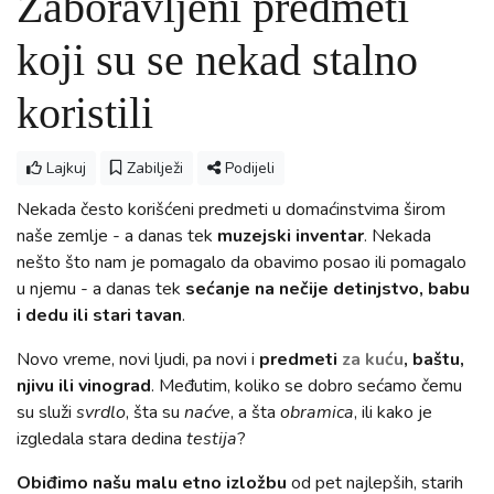
Zaboravljeni predmeti
koji su se nekad stalno
koristili
Lajkuj
Zabilježi
Podijeli
Nekada često korišćeni predmeti u domaćinstvima širom
naše zemlje - a danas tek
muzejski inventar
. Nekada
nešto što nam je pomagalo da obavimo posao ili pomagalo
u njemu - a danas tek
sećanje na nečije detinjstvo, babu
i dedu ili stari tavan
.
Novo vreme, novi ljudi, pa novi i
predmeti
za kuću
, baštu,
njivu ili vinograd
. Međutim, koliko se dobro sećamo čemu
su služi
svrdlo
, šta su
naćve
, a šta
obramica
, ili kako je
izgledala stara dedina
testija
?
Obiđimo našu malu etno izložbu
od pet najlepših, starih