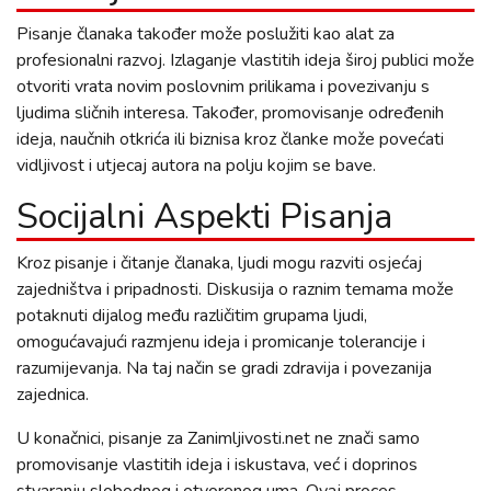
Pisanje članaka također može poslužiti kao alat za
profesionalni razvoj. Izlaganje vlastitih ideja široj publici može
otvoriti vrata novim poslovnim prilikama i povezivanju s
ljudima sličnih interesa. Također, promovisanje određenih
ideja, naučnih otkrića ili biznisa kroz članke može povećati
vidljivost i utjecaj autora na polju kojim se bave.
Socijalni Aspekti Pisanja
Kroz pisanje i čitanje članaka, ljudi mogu razviti osjećaj
zajedništva i pripadnosti. Diskusija o raznim temama može
potaknuti dijalog među različitim grupama ljudi,
omogućavajući razmjenu ideja i promicanje tolerancije i
razumijevanja. Na taj način se gradi zdravija i povezanija
zajednica.
U konačnici, pisanje za Zanimljivosti.net ne znači samo
promovisanje vlastitih ideja i iskustava, već i doprinos
stvaranju slobodnog i otvorenog uma. Ovaj proces