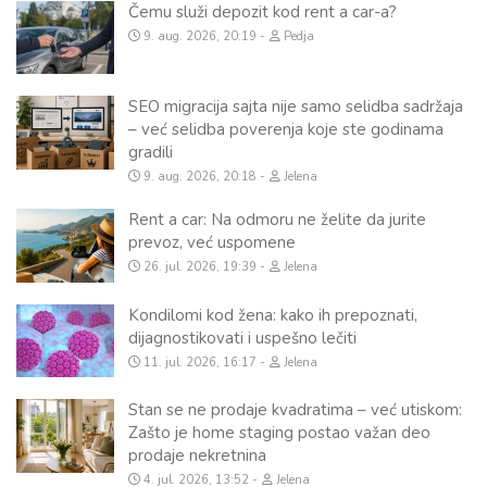
Čemu služi depozit kod rent a car-a?
9. aug. 2026, 20:19
Pedja
SEO migracija sajta nije samo selidba sadržaja
– već selidba poverenja koje ste godinama
gradili
9. aug. 2026, 20:18
Jelena
Rent a car: Na odmoru ne želite da jurite
prevoz, već uspomene
26. jul. 2026, 19:39
Jelena
Kondilomi kod žena: kako ih prepoznati,
dijagnostikovati i uspešno lečiti
11. jul. 2026, 16:17
Jelena
Stan se ne prodaje kvadratima – već utiskom:
Zašto je home staging postao važan deo
prodaje nekretnina
4. jul. 2026, 13:52
Jelena