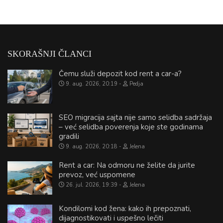
SKORAŠNJI ČLANCI
Čemu služi depozit kod rent a car-a?
9. aug. 2026, 20:19
Pedja
SEO migracija sajta nije samo selidba sadržaja
– već selidba poverenja koje ste godinama
gradili
9. aug. 2026, 20:18
Jelena
Rent a car: Na odmoru ne želite da jurite
prevoz, već uspomene
26. jul. 2026, 19:39
Jelena
Kondilomi kod žena: kako ih prepoznati,
dijagnostikovati i uspešno lečiti