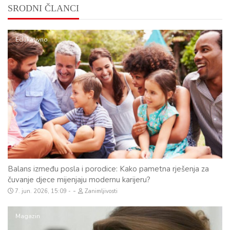
SRODNI ČLANCI
Edukativno
Balans između posla i porodice: Kako pametna rješenja za
čuvanje djece mijenjaju modernu karijeru?
-
7. jun. 2026, 15:09
Zanimljivosti
Magazin