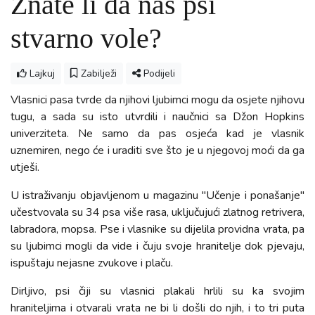
Znate li da nas psi
stvarno vole?
Lajkuj
Zabilježi
Podijeli
Vlasnici pasa tvrde da njihovi ljubimci mogu da osjete njihovu
tugu, a sada su isto utvrdili i naučnici sa Džon Hopkins
univerziteta. Ne samo da pas osjeća kad je vlasnik
uznemiren, nego će i uraditi sve što je u njegovoj moći da ga
utješi.
U istraživanju objavljenom u magazinu "Učenje i ponašanje"
učestvovala su 34 psa više rasa, uključujući zlatnog retrivera,
labradora, mopsa. Pse i vlasnike su dijelila providna vrata, pa
su ljubimci mogli da vide i čuju svoje hranitelje dok pjevaju,
ispuštaju nejasne zvukove i plaču.
Dirljivo, psi čiji su vlasnici plakali hrlili su ka svojim
hraniteljima i otvarali vrata ne bi li došli do njih, i to tri puta