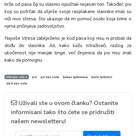
brže od pasa čiji su vlasnici ispuštali nejasan ton. Također, psi
koji su potrčali da utješe svoje rasplakane vlasnike imali su
niži nivo stresa, što ukazuje da im pomoć osobi koja brine o
njima pričinjava zadovoljstvo.
Najviše stresa zabilježeno je kod pasa koji nisu ni probali da
dođu do vlasnika. Ali, kako kažu istraživači, razlog za
ukočenost nije manjak brige, već činjenica da psi nisu znali
kako da pomognu.
Otkrijte više o
psi
pri nas vole
ljubav ljubimaca
kućni ljubimci
da li nas vole
Uživali ste u ovom članku? Ostanite
informisani tako što ćete se pridružiti
našem newsletteru!