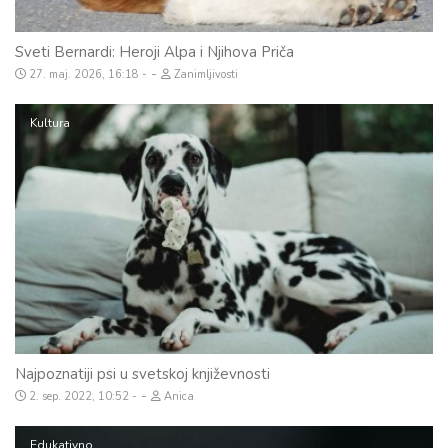
Sveti Bernardi: Heroji Alpa i Njihova Priča
-
27. maj. 2026, 16:18
Zanimljivosti
Kultura
Najpoznatiji psi u svetskoj književnosti
-
2. sep. 2022, 10:52
Anica
Edukativno