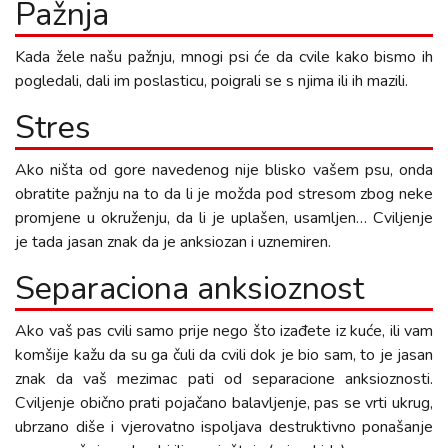
Pažnja
Kada žele našu pažnju, mnogi psi će da cvile kako bismo ih
pogledali, dali im poslasticu, poigrali se s njima ili ih mazili.
Stres
Ako ništa od gore navedenog nije blisko vašem psu, onda
obratite pažnju na to da li je možda pod stresom zbog neke
promjene u okruženju, da li je uplašen, usamljen… Cviljenje
je tada jasan znak da je anksiozan i uznemiren.
Separaciona anksioznost
Ako vaš pas cvili samo prije nego što izađete iz kuće, ili vam
komšije kažu da su ga čuli da cvili dok je bio sam, to je jasan
znak da vaš mezimac pati od separacione anksioznosti.
Cviljenje obično prati pojačano balavljenje, pas se vrti ukrug,
ubrzano diše i vjerovatno ispoljava destruktivno ponašanje