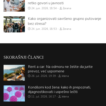
retko govori u javnosti
24. jun. 2026, 18:54
Zorana
Kako organizovati savršeno grupno putovanje
bez stresa?
24. jun. 2026, 18:53
Zorana
SKORAŠNJI ČLANCI
Rent a car: Na odmoru ne želite da jurite
prevoz, već uspomene
26. jul. 2026, 19:39
Jelena
Kondilomi kod žena: kako ih prepoznati,
dijagnostikovati i uspešno lečiti
11. jul. 2026, 16:17
Jelena