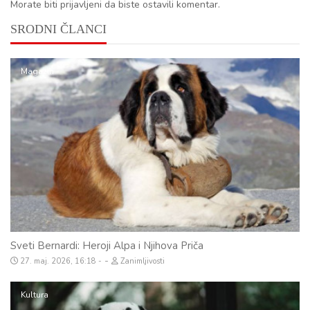
Morate biti prijavljeni da biste ostavili komentar.
SRODNI ČLANCI
Magazin
Sveti Bernardi: Heroji Alpa i Njihova Priča
-
27. maj. 2026, 16:18
Zanimljivosti
Kultura