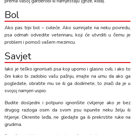
prema vašoj garderobi ili namještaju (grize, kida).
Bol
Ako pas trpi bol – cvileće. Ako sumnjate na neku povredu,
psa odmah odvedite veterinaru, koji će utvrditi u čemu je
problem i pomoći vašem mezimcu.
Savjet
Iako je teško ignorisati psa koji uporno i glasno cvili, i ako to
čini kako bi zadobio vašu pažnju, imajte na umu da ako ga
pogledate, obratite mu se ili ga dodirnete, to znači da je u
svojoj namjeri uspio.
Budite dosljedni i potpuno ignorišite cviljenje ako je bez
drugog razloga osim da svom psu ispunite neku želju ili
htjenje. Okrenite leđa, ne gledajte ga ili prekrstite ruke na
grudima.