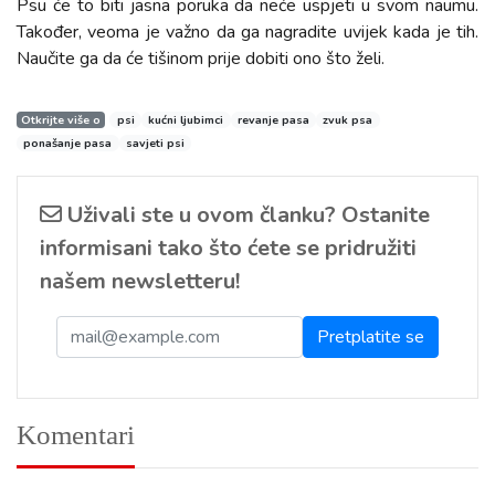
Psu će to biti jasna poruka da neće uspjeti u svom naumu.
Također, veoma je važno da ga nagradite uvijek kada je tih.
Naučite ga da će tišinom prije dobiti ono što želi.
Otkrijte više o
psi
kućni ljubimci
revanje pasa
zvuk psa
ponašanje pasa
savjeti psi
Uživali ste u ovom članku? Ostanite
informisani tako što ćete se pridružiti
našem newsletteru!
Komentari