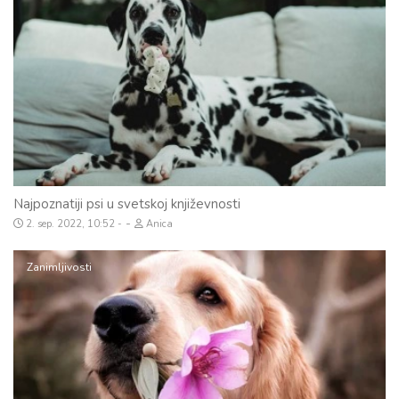
Najpoznatiji psi u svetskoj književnosti
-
2. sep. 2022, 10:52
Anica
Zanimljivosti