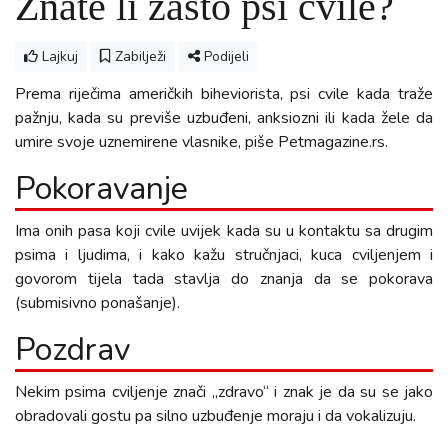
Znate li zašto psi cvile?
Lajkuj
Zabilježi
Podijeli
Prema riječima američkih biheviorista, psi cvile kada traže
pažnju, kada su previše uzbuđeni, anksiozni ili kada žele da
umire svoje uznemirene vlasnike, piše Petmagazine.rs.
Pokoravanje
Ima onih pasa koji cvile uvijek kada su u kontaktu sa drugim
psima i ljudima, i kako kažu stručnjaci, kuca cviljenjem i
govorom tijela tada stavlja do znanja da se pokorava
(submisivno ponašanje).
Pozdrav
Nekim psima cviljenje znači „zdravo“ i znak je da su se jako
obradovali gostu pa silno uzbuđenje moraju i da vokalizuju.