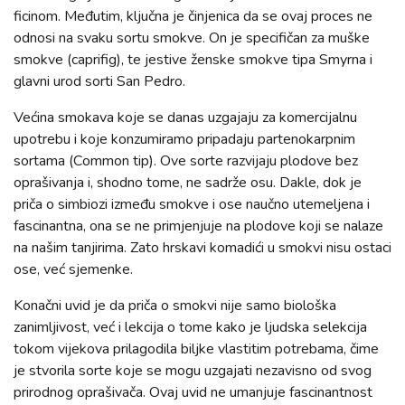
ficinom. Međutim, ključna je činjenica da se ovaj proces ne
odnosi na svaku sortu smokve. On je specifičan za muške
smokve (caprifig), te jestive ženske smokve tipa Smyrna i
glavni urod sorti San Pedro.
Većina smokava koje se danas uzgajaju za komercijalnu
upotrebu i koje konzumiramo pripadaju partenokarpnim
sortama (Common tip). Ove sorte razvijaju plodove bez
oprašivanja i, shodno tome, ne sadrže osu. Dakle, dok je
priča o simbiozi između smokve i ose naučno utemeljena i
fascinantna, ona se ne primjenjuje na plodove koji se nalaze
na našim tanjirima. Zato hrskavi komadići u smokvi nisu ostaci
ose, već sjemenke.
Konačni uvid je da priča o smokvi nije samo biološka
zanimljivost, već i lekcija o tome kako je ljudska selekcija
tokom vijekova prilagodila biljke vlastitim potrebama, čime
je stvorila sorte koje se mogu uzgajati nezavisno od svog
prirodnog oprašivača. Ovaj uvid ne umanjuje fascinantnost