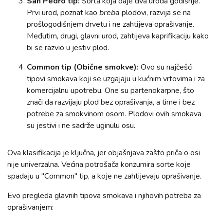
San Pedro tip:
Sorta koja daje dva uroda godišnje.
Prvi urod, poznat kao
breba
plodovi, razvija se na
prošlogodišnjem drvetu i ne zahtijeva oprašivanje.
Međutim, drugi, glavni urod, zahtijeva kaprifikaciju kako
bi se razvio u jestiv plod.
Common tip (Obične smokve):
Ovo su najčešći
tipovi smokava koji se uzgajaju u kućnim vrtovima i za
komercijalnu upotrebu. One su partenokarpne, što
znači da razvijaju plod bez oprašivanja, a time i bez
potrebe za smokvinom osom. Plodovi ovih smokava
su jestivi i ne sadrže uginulu osu.
Ova klasifikacija je ključna, jer objašnjava zašto priča o osi
nije univerzalna. Većina potrošača konzumira sorte koje
spadaju u "Common" tip, a koje ne zahtijevaju oprašivanje.
Evo pregleda glavnih tipova smokava i njihovih potreba za
oprašivanjem: