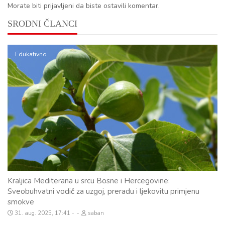
Morate biti prijavljeni da biste ostavili komentar.
SRODNI ČLANCI
Edukativno
Kraljica Mediterana u srcu Bosne i Hercegovine:
Sveobuhvatni vodič za uzgoj, preradu i ljekovitu primjenu
smokve
-
31. aug. 2025, 17:41
saban