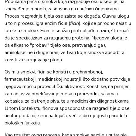
Popularna priča o smokvi koja razgrađuje osu u sebi je, na
iznenađenje mnogih, zasnovana na naučnim činjenicama.
Proces razgradnje tijela ose zaista se događa. Glavnu ulogu
u tom procesu igra enzim
ficin
(
ficin
), koji se prirodno nalazi u
lateksu smokve. Ficin je snažan proteolitički enzim, što znači
da je specijaliziran za razgradnju proteina. Njegova uloga je
da efikasno "probavi" tijelo ose, pretvarajući ga u
aminokiseline i druge hranjive tvari koje smokva apsorbira i
koristi za sazrijevanje ploda.
Osim u smokvi, ficin se koristi i u prehrambenoj,
farmaceutskoj i medicinskoj industriji, što dodatno potvrđuje
njegovu moćnu proteolitičku aktivnost. Koristi se, na primjer,
kao aditiv za omekšavanje mesa u proizvodnji salama i
kobasica, za bistrenje piva, te u medicinskim dijagnostikama.
U tom kontekstu, ficinova sposobnost da razgradi tijelo ose
unutar ploda nije iznenađujuća, već je dio njegovih prirodnih
bioloških funkcija.
Kao rezultat ovog procesa, kada smokva sazrije, unutar nje