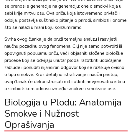
se prenosi s generacije na generaciju: one o smokvi koja u
sebi krije mrtvu osu. Ova priča, koja istovremeno privlači i
odbija, postavlja suštinsko pitanje o prirodi, simbiozi i onome
što se nalazi u hrani koju konzumiramo.
Svrha ovog članka je da pruži temeljnu analizu i rasvijetli
naučnu pozadinu ovog fenomena. Cilj nije samo potvrditi ili
opovrgnuti popularnu priču, već i objasniti složene biološke
procese koji se odvijaju unutar ploda, razotkriti uobičajene
zablude i ponuditi nijansiran odgovor koji se razlikuje ovisno
o tipu smokve. Kroz detaljno istraživanje i naučni pristup,
ovaj članak će dekonstruisati mit i otkriti nevjerovatnu istinu
o simbiotskom odnosu između smokve i smokvine ose.
Biologija u Plodu: Anatomija
Smokve i Nužnost
Oprašivanja