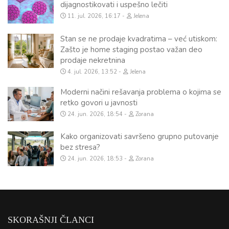
dijagnostikovati i uspešno lečiti
11. jul. 2026, 16:17
Jelena
Stan se ne prodaje kvadratima – već utiskom:
Zašto je home staging postao važan deo
prodaje nekretnina
4. jul. 2026, 13:52
Jelena
Moderni načini rešavanja problema o kojima se
retko govori u javnosti
24. jun. 2026, 18:54
Zorana
Kako organizovati savršeno grupno putovanje
bez stresa?
24. jun. 2026, 18:53
Zorana
SKORAŠNJI ČLANCI