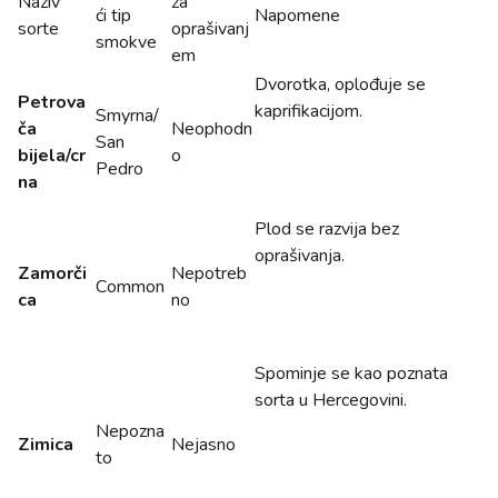
Naziv
za
ći tip
Napomene
sorte
oprašivanj
smokve
em
Dvorotka, oplođuje se
Petrova
kaprifikacijom.
Smyrna/
ča
Neophodn
San
bijela/cr
o
Pedro
na
Plod se razvija bez
oprašivanja.
Zamorči
Nepotreb
Common
ca
no
Spominje se kao poznata
sorta u Hercegovini.
Nepozna
Zimica
Nejasno
to