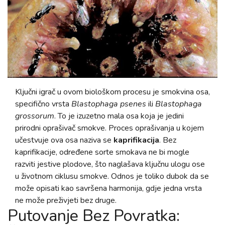
Ključni igrač u ovom biološkom procesu je smokvina osa,
specifično vrsta
Blastophaga psenes
ili
Blastophaga
grossorum
. To je izuzetno mala osa koja je jedini
prirodni oprašivač smokve. Proces oprašivanja u kojem
učestvuje ova osa naziva se
kaprifikacija
. Bez
kaprifikacije, određene sorte smokava ne bi mogle
razviti jestive plodove, što naglašava ključnu ulogu ose
u životnom ciklusu smokve. Odnos je toliko dubok da se
može opisati kao savršena harmonija, gdje jedna vrsta
ne može preživjeti bez druge.
Putovanje Bez Povratka: