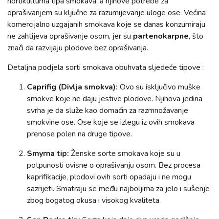
hortikulturna tipa smokava, a njihove potrebe za
oprašivanjem su ključne za razumijevanje uloge ose. Većina
komercijalno uzgajanih smokava koje se danas konzumiraju
ne zahtijeva oprašivanje osom, jer su
partenokarpne
, što
znači da razvijaju plodove bez oprašivanja.
Detaljna podjela sorti smokava obuhvata sljedeće tipove :
Caprifig (Divlja smokva):
Ovo su isključivo muške
smokve koje ne daju jestive plodove. Njihova jedina
svrha je da služe kao domaćin za razmnožavanje
smokvine ose. Ose koje se izlegu iz ovih smokava
prenose polen na druge tipove.
Smyrna tip:
Ženske sorte smokava koje su u
potpunosti ovisne o oprašivanju osom. Bez procesa
kaprifikacije, plodovi ovih sorti opadaju i ne mogu
sazrijeti. Smatraju se među najboljima za jelo i sušenje
zbog bogatog okusa i visokog kvaliteta.