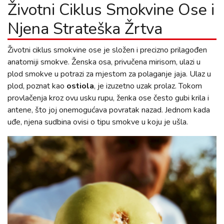
Životni Ciklus Smokvine Ose i
Njena Strateška Žrtva
Životni ciklus smokvine ose je složen i precizno prilagođen
anatomiji smokve. Ženska osa, privučena mirisom, ulazi u
plod smokve u potrazi za mjestom za polaganje jaja. Ulaz u
plod, poznat kao
ostiola
, je izuzetno uzak prolaz. Tokom
provlačenja kroz ovu usku rupu, ženka ose često gubi krila i
antene, što joj onemogućava povratak nazad. Jednom kada
uđe, njena sudbina ovisi o tipu smokve u koju je ušla.