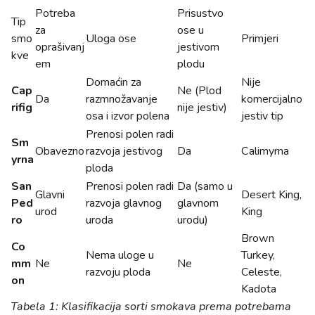
Potreba
Prisustvo
Tip
za
ose u
smo
Uloga ose
Primjeri
oprašivanj
jestivom
kve
em
plodu
Domaćin za
Nije
Cap
Ne (Plod
Da
razmnožavanje
komercijalno
rifig
nije jestiv)
osa i izvor polena
jestiv tip
Prenosi polen radi
Sm
Obavezno
razvoja jestivog
Da
Calimyrna
yrna
ploda
San
Prenosi polen radi
Da (samo u
Glavni
Desert King,
Ped
razvoja glavnog
glavnom
urod
King
ro
uroda
urodu)
Brown
Co
Nema uloge u
Turkey,
mm
Ne
Ne
razvoju ploda
Celeste,
on
Kadota
Tabela 1: Klasifikacija sorti smokava prema potrebama