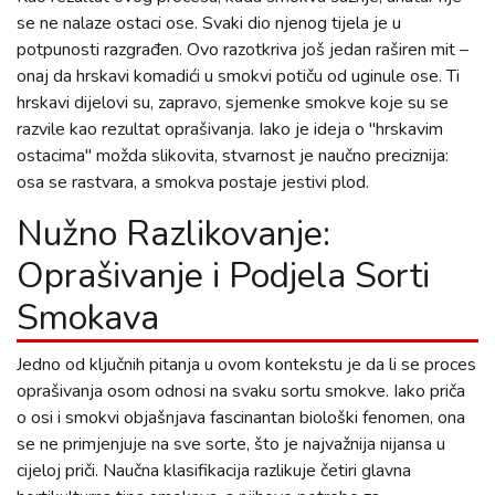
se ne nalaze ostaci ose. Svaki dio njenog tijela je u
potpunosti razgrađen. Ovo razotkriva još jedan raširen mit –
onaj da hrskavi komadići u smokvi potiču od uginule ose. Ti
hrskavi dijelovi su, zapravo, sjemenke smokve koje su se
razvile kao rezultat oprašivanja. Iako je ideja o "hrskavim
ostacima" možda slikovita, stvarnost je naučno preciznija:
osa se rastvara, a smokva postaje jestivi plod.
Nužno Razlikovanje:
Oprašivanje i Podjela Sorti
Smokava
Jedno od ključnih pitanja u ovom kontekstu je da li se proces
oprašivanja osom odnosi na svaku sortu smokve. Iako priča
o osi i smokvi objašnjava fascinantan biološki fenomen, ona
se ne primjenjuje na sve sorte, što je najvažnija nijansa u
cijeloj priči. Naučna klasifikacija razlikuje četiri glavna