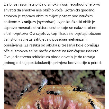
Da bi se razumjela priča o smokvi i osi, neophodno je prvo
shvatiti da smokva nije obično voće. Botanički gledano,
smokva je zapravo obrnuti cvijet, poznat pod naučnim
nazivom
sikonijum
(
syconium
). Njen kruškoliki oblik je
zapravo mesnata struktura unutar koje se nalazi stotine
sitnih cvjetova. Ovi cvjetovi, koji nikada ne cvjetaju izloženi
vanjskom svijetu, zahtijevaju poseban mehanizam
oprašivanja. Za razliku od jabuka ili trešanja koje oprašuju
pčele, smokva se ne može osloniti na uobičajene insekte.
Ova jedinstvena arhitektura ploda dovela je do razvoja
jednog od najspektakularnijih primjera koevolucije u prirodi.