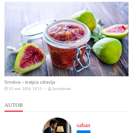
Edukativno
Smokva – kraljica zdravlja
-
10. mar. 2019, 19:52
Zanimljivosti
AUTOR
saban