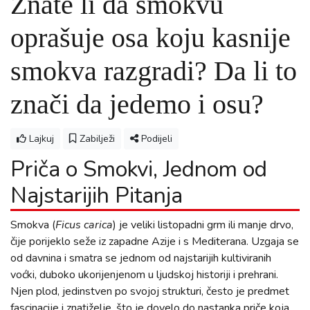
Znate li da smokvu
oprašuje osa koju kasnije
smokva razgradi? Da li to
znači da jedemo i osu?
Lajkuj
Zabilježi
Podijeli
Priča o Smokvi, Jednom od
Najstarijih Pitanja
Smokva (
Ficus carica
) je veliki listopadni grm ili manje drvo,
čije porijeklo seže iz zapadne Azije i s Mediterana. Uzgaja se
od davnina i smatra se jednom od najstarijih kultiviranih
voćki, duboko ukorijenjenom u ljudskoj historiji i prehrani.
Njen plod, jedinstven po svojoj strukturi, često je predmet
fascinacije i znatiželje, što je dovelo do nastanka priče koja