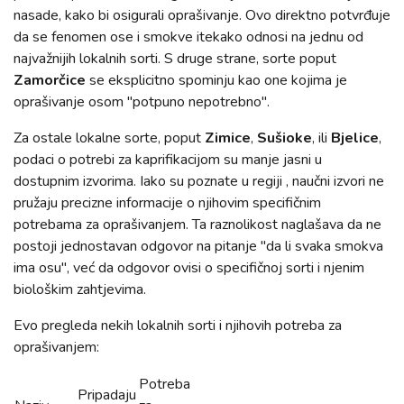
nasade, kako bi osigurali oprašivanje. Ovo direktno potvrđuje
da se fenomen ose i smokve itekako odnosi na jednu od
najvažnijih lokalnih sorti. S druge strane, sorte poput
Zamorčice
se eksplicitno spominju kao one kojima je
oprašivanje osom "potpuno nepotrebno".
Za ostale lokalne sorte, poput
Zimice
,
Sušioke
, ili
Bjelice
,
podaci o potrebi za kaprifikacijom su manje jasni u
dostupnim izvorima. Iako su poznate u regiji , naučni izvori ne
pružaju precizne informacije o njihovim specifičnim
potrebama za oprašivanjem. Ta raznolikost naglašava da ne
postoji jednostavan odgovor na pitanje "da li svaka smokva
ima osu", već da odgovor ovisi o specifičnoj sorti i njenim
biološkim zahtjevima.
Evo pregleda nekih lokalnih sorti i njihovih potreba za
oprašivanjem:
Potreba
Pripadaju