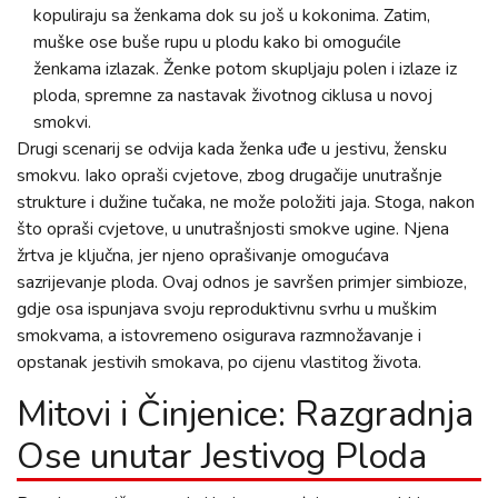
kopuliraju sa ženkama dok su još u kokonima. Zatim,
muške ose buše rupu u plodu kako bi omogućile
ženkama izlazak. Ženke potom skupljaju polen i izlaze iz
ploda, spremne za nastavak životnog ciklusa u novoj
smokvi.
Drugi scenarij se odvija kada ženka uđe u jestivu, žensku
smokvu. Iako opraši cvjetove, zbog drugačije unutrašnje
strukture i dužine tučaka, ne može položiti jaja. Stoga, nakon
što opraši cvjetove, u unutrašnjosti smokve ugine. Njena
žrtva je ključna, jer njeno oprašivanje omogućava
sazrijevanje ploda. Ovaj odnos je savršen primjer simbioze,
gdje osa ispunjava svoju reproduktivnu svrhu u muškim
smokvama, a istovremeno osigurava razmnožavanje i
opstanak jestivih smokava, po cijenu vlastitog života.
Mitovi i Činjenice: Razgradnja
Ose unutar Jestivog Ploda