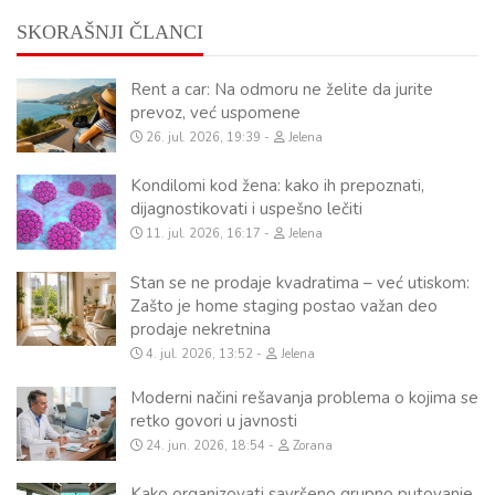
SKORAŠNJI ČLANCI
Rent a car: Na odmoru ne želite da jurite
prevoz, već uspomene
26. jul. 2026, 19:39
Jelena
Kondilomi kod žena: kako ih prepoznati,
dijagnostikovati i uspešno lečiti
11. jul. 2026, 16:17
Jelena
Stan se ne prodaje kvadratima – već utiskom:
Zašto je home staging postao važan deo
prodaje nekretnina
4. jul. 2026, 13:52
Jelena
Moderni načini rešavanja problema o kojima se
retko govori u javnosti
24. jun. 2026, 18:54
Zorana
Kako organizovati savršeno grupno putovanje