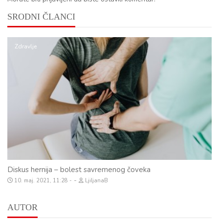
SRODNI ČLANCI
Zdravlje
Diskus hernija – bolest savremenog čoveka
-
10. maj. 2021, 11:28
LjiljanaB
AUTOR