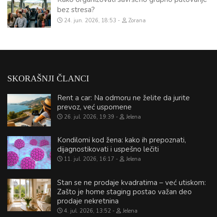
bez stresa?
24. jun. 2026, 18:53
Zorana
SKORAŠNJI ČLANCI
Rent a car: Na odmoru ne želite da jurite
prevoz, već uspomene
26. jul. 2026, 19:39
Jelena
Kondilomi kod žena: kako ih prepoznati,
dijagnostikovati i uspešno lečiti
11. jul. 2026, 16:17
Jelena
Stan se ne prodaje kvadratima – već utiskom:
Zašto je home staging postao važan deo
prodaje nekretnina
4. jul. 2026, 13:52
Jelena