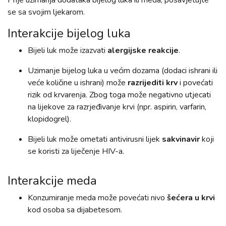
se sa svojim ljekarom.
Interakcije bijelog luka
Bijeli luk može izazvati
alergijske reakcije
.
Uzimanje bijelog luka u većim dozama (dodaci ishrani ili
veće količine u ishrani) može
razrijediti krv
i povećati
rizik od krvarenja. Zbog toga može negativno utjecati
na lijekove za razrjeđivanje krvi (npr. aspirin, varfarin,
klopidogrel).
Bijeli luk može ometati antivirusni lijek
sakvinavir
koji
se koristi za liječenje HIV-a.
Interakcije meda
Konzumiranje meda može povećati nivo
šećera u krvi
kod osoba sa dijabetesom.