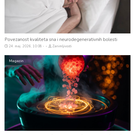
Povezanost kvaliteta sna i neurodegenerativnih bolesti
-
24. maj. 2026, 10:08
Zanimljivosti
Magazin