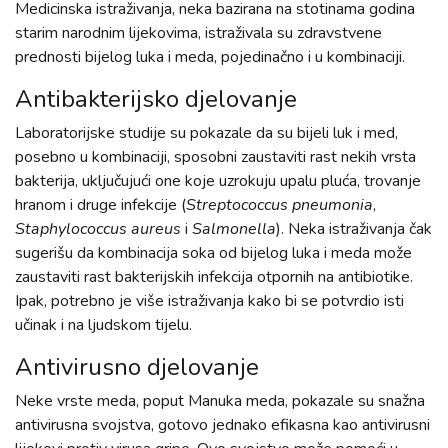
Medicinska istraživanja, neka bazirana na stotinama godina
starim narodnim lijekovima, istraživala su zdravstvene
prednosti bijelog luka i meda, pojedinačno i u kombinaciji.
Antibakterijsko djelovanje
Laboratorijske studije su pokazale da su bijeli luk i med,
posebno u kombinaciji, sposobni zaustaviti rast nekih vrsta
bakterija, uključujući one koje uzrokuju upalu pluća, trovanje
hranom i druge infekcije (
Streptococcus pneumonia
,
Staphylococcus aureus
i
Salmonella
). Neka istraživanja čak
sugerišu da kombinacija soka od bijelog luka i meda može
zaustaviti rast bakterijskih infekcija otpornih na antibiotike.
Ipak, potrebno je više istraživanja kako bi se potvrdio isti
učinak i na ljudskom tijelu.
Antivirusno djelovanje
Neke vrste meda, poput Manuka meda, pokazale su snažna
antivirusna svojstva, gotovo jednako efikasna kao antivirusni