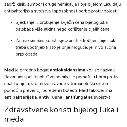
sadrži kisik, sumpor i druge hemikalije koje bijelom luku daju
antibakterijska svojstva i sposobnost borbe protiv bolesti.
Sjeckanje ili drobljenje svježih čena bijelog luka
oslobađa više alicina nego korištenje cijelih čena.
Za maksimalnu korist, sjeckani ili zdrobljeni bijeli luk
treba upotrijebiti što je prije moguće, jer nivo alicina
brzo opada.
Med
je prirodno bogat
antioksidansima
koji se nazivaju
flavonoidi i polifenoli. Ove hemikalije pomažu u borbi protiv
upala u tijelu, što može uravnotežiti imunološki sistem i
pomoći u prevenciji određenih bolesti. Med također ima
antibakterijska
,
antivirusna
i
antifungalna
svojstva.
Zdravstvene koristi bijelog luka i
meda