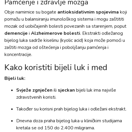
Pamćenje i zdravlje mozga
Obje namirnice su bogate
antioksidativnim spojevima
koji
pomažu u balansiranju imunološkog sistema i mogu zaštititi
mozak od uobičajenih bolesti povezanih sa starenjem, poput
demencije
i
Alzheimerove bolesti
. Ekstrakti odležanog
bijelog luka sadrže kiselinu (kyolic acid) koja može pomoći u
zaštiti mozga od oštećenja i poboljšanju pamćenja i
koncentracije.
Kako koristiti bijeli luk i med
Bijeli luk:
Svježe zgnječen
ili
sjeckan
bijeli luk ima najviše
zdravstvenih koristi.
Također su korisni prah bijelog luka i odležani ekstrakt.
Dnevna doza praha bijelog luka u kliničkim studijama
kretala se od 150 do 2.400 miligrama.