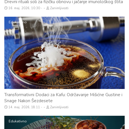
Drevni rituali soli za fizičku obnovu i jačanje imunološkog štita
-
16. maj. 2026, 10:30
Zanimljivosti
Edukativno
Transformativni Dodaci za Kafu: Održavanje Mišićne Gustine i
Snage Nakon Šezdesete
-
14. maj. 2026, 18:11
Zanimljivosti
Edukativno