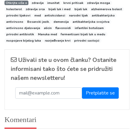
Otkrijte više o
zdravlje
imunitet
krvni pritisak
zdravlje mozga
holesterol
zdravlje srca
bijeli luk i med
bijeli luk
alzheimerova bolest
prirodni lijekovi
med
antioksidansi
narodni lijek
antibakterijsko
antivirusno
Bosanski jezik.
demencija
antibakterijska svojstva
antivirusno djelovanje
alicin
flavonoidi
infantilni botulizam
prirodni antibiotik
Manuka med
fermentisani bijeli luk u medu
nuspojave bijelog luka
razrjeđivanje krvi
prirodni sastojci
Uživali ste u ovom članku? Ostanite
informisani tako što ćete se pridružiti
našem newsletteru!
Komentari