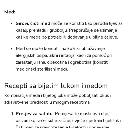
Med:
Sirovi, čisti med
može se koristiti kao prirodni lijek za
kašalj, prehladu i grlobolju. Preporučuje se uzimanje
kašike meda po potrebi ili dodavanje u biljne čajeve.
Med se može koristiti i na koži za ublažavanje
alergijskih osipa,
akni
i iritacija, kao i za pomoć pri
zarastanju rana, opekotina i ogrebotina (koristiti
medicinski sterilisani med).
Recepti sa bijelim lukom i medom
Kombinacija meda i bijelog luka može poboljšati okus i
zdravstvene prednosti u mnogim receptima:
Preljev za salatu:
Pomiješajte maslinovo ulje,
balzamiko sirće, suhe začine, svježe sjeckani bijeli luk i
čisti med za uravnoteženje kiselosti i dodavanje