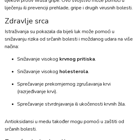
lijekovi protiv virusa gripe. Ovo svojstvo može pomoći u
liječenju ili prevenciji prehlade, gripe i drugih virusnih bolesti.
Zdravlje srca
Istraživanja su pokazala da bijeli luk može pomoći u
snižavanju rizika od srčanih bolesti i moždanog udara na više
načina:
Snižavanje visokog
krvnog pritiska
.
Snižavanje visokog
holesterola
.
Sprečavanje prekomjernog zgrušavanja krvi
(razrjeđivanje krvi).
Sprečavanje stvrdnjavanja ili ukočenosti krvnih žila.
Antioksidansi u medu također mogu pomoći u zaštiti od
srčanih bolesti.