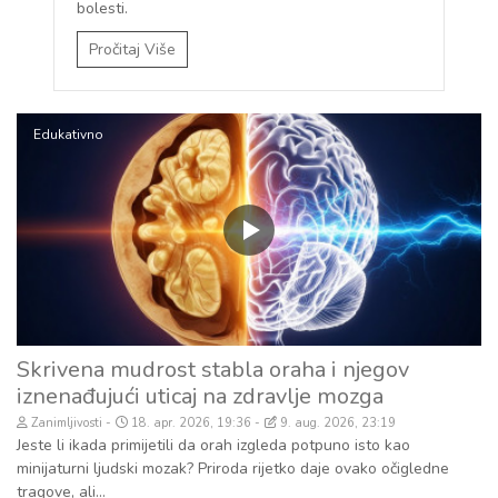
bolesti.
Pročitaj Više
Edukativno
Skrivena mudrost stabla oraha i njegov
iznenađujući uticaj na zdravlje mozga
Zanimljivosti
18. apr. 2026, 19:36
9. aug. 2026, 23:19
Jeste li ikada primijetili da orah izgleda potpuno isto kao
minijaturni ljudski mozak? Priroda rijetko daje ovako očigledne
tragove, ali...