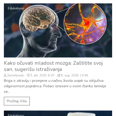
Edukativno
Kako očuvati mladost mozga: Zaštitite svoj
san, sugerišu istraživanja
Zanimljivosti
5. okt. 2025, 8:07
8. aug. 2026, 10:46
Briga o zdravlju i promjene u načinu života uvijek su isključiva
odgovornost pojedinca. Podaci izneseni u ovom članku temelje
se...
Pročitaj Više
Edukativno