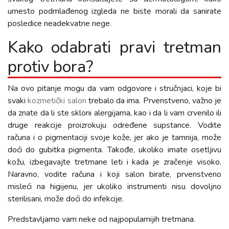
umesto podmlađenog izgleda ne biste morali da sanirate
posledice neadekvatne nege.
Kako odabrati pravi tretman
protiv bora?
Na ovo pitanje mogu da vam odgovore i stručnjaci, koje bi
svaki
kozmetički salon
trebalo da ima. Prvenstveno, važno je
da znate da li ste skloni alergijama, kao i da li vam crvenilo ili
druge reakcije proizrokuju određene supstance. Vodite
računa i o pigmentaciji svoje kože, jer ako je tamnija, može
doći do gubitka pigmenta. Takođe, ukoliko imate osetljivu
kožu, izbegavajte tretmane leti i kada je zračenje visoko.
Naravno, vodite računa i koji salon birate, prvenstveno
misleći na higijenu, jer ukoliko instrumenti nisu dovoljno
sterilisani, može doći do infekcije.
Predstavljamo vam neke od najpopularnijih tretmana.