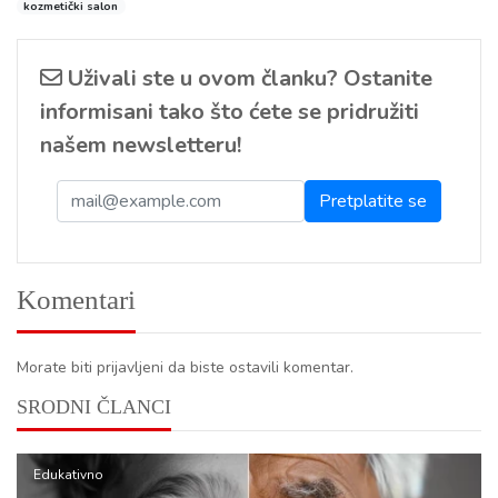
kozmetički salon
Uživali ste u ovom članku? Ostanite
informisani tako što ćete se pridružiti
našem newsletteru!
Komentari
Morate biti prijavljeni da biste ostavili komentar.
SRODNI ČLANCI
Edukativno