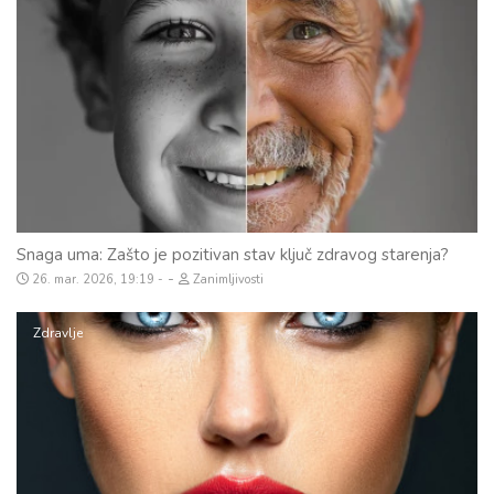
Snaga uma: Zašto je pozitivan stav ključ zdravog starenja?
-
26. mar. 2026, 19:19
Zanimljivosti
Zdravlje