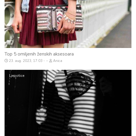
Top 5 omiljenih ženskih aksesoara
-
23. aug. 2023, 17:03
Anica
Ljepotice