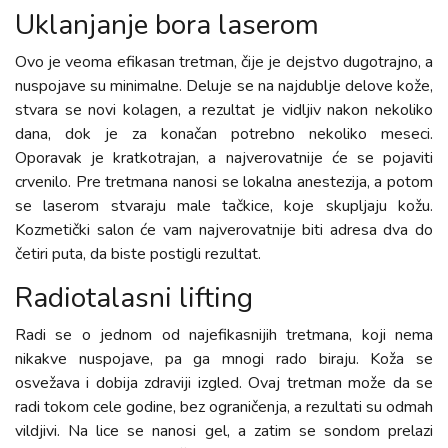
Uklanjanje bora laserom
Ovo je veoma efikasan tretman, čije je dejstvo dugotrajno, a
nuspojave su minimalne. Deluje se na najdublje delove kože,
stvara se novi kolagen, a rezultat je vidljiv nakon nekoliko
dana, dok je za konačan potrebno nekoliko meseci.
Oporavak je kratkotrajan, a najverovatnije će se pojaviti
crvenilo. Pre tretmana nanosi se lokalna anestezija, a potom
se laserom stvaraju male tačkice, koje skupljaju kožu.
Kozmetički salon će vam najverovatnije biti adresa dva do
četiri puta, da biste postigli rezultat.
Radiotalasni lifting
Radi se o jednom od najefikasnijih tretmana, koji nema
nikakve nuspojave, pa ga mnogi rado biraju. Koža se
osvežava i dobija zdraviji izgled. Ovaj tretman može da se
radi tokom cele godine, bez ograničenja, a rezultati su odmah
vildjivi. Na lice se nanosi gel, a zatim se sondom prelazi