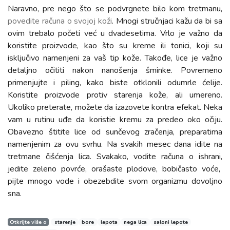
Naravno, pre nego što se podvrgnete bilo kom tretmanu,
povedite računa o svojoj koži
. Mnogi stručnjaci kažu da bi sa
ovim trebalo početi već u dvadesetima. Vrlo je važno da
koristite proizvode, kao što su kreme ili tonici, koji su
isključivo namenjeni za vaš tip kože. Takođe, lice je važno
detaljno očititi nakon nanošenja šminke. Povremeno
primenjujte i piling, kako biste otklonili odumrle ćelije.
Koristite proizvode protiv starenja kože, ali umereno.
Ukoliko preterate, možete da izazovete kontra efekat. Neka
vam u rutinu uđe da koristie kremu za predeo oko očiju.
Obavezno štitite lice od sunčevog zračenja, preparatima
namenjenim za ovu svrhu. Na svakih mesec dana idite na
tretmane čišćenja lica. Svakako, vodite računa o ishrani,
jedite zeleno povrće, orašaste plodove, bobičasto voće,
pijte mnogo vode i obezebdite svom organizmu dovoljno
sna.
Otkrijte više o
starenje
bore
lepota
nega lica
saloni lepote