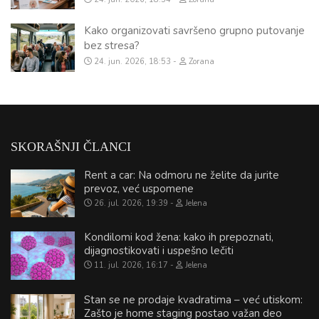
Kako organizovati savršeno grupno putovanje
bez stresa?
24. jun. 2026, 18:53
Zorana
SKORAŠNJI ČLANCI
Rent a car: Na odmoru ne želite da jurite
prevoz, već uspomene
26. jul. 2026, 19:39
Jelena
Kondilomi kod žena: kako ih prepoznati,
dijagnostikovati i uspešno lečiti
11. jul. 2026, 16:17
Jelena
Stan se ne prodaje kvadratima – već utiskom:
Zašto je home staging postao važan deo