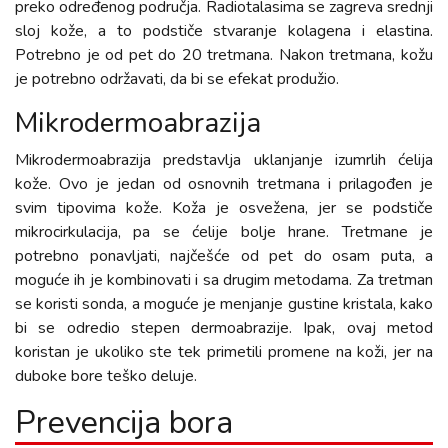
preko određenog područja. Radiotalasima se zagreva srednji
sloj kože, a to podstiče stvaranje kolagena i elastina.
Potrebno je od pet do 20 tretmana. Nakon tretmana, kožu
je potrebno održavati, da bi se efekat produžio.
Mikrodermoabrazija
Mikrodermoabrazija predstavlja uklanjanje izumrlih ćelija
kože. Ovo je jedan od osnovnih tretmana i prilagođen je
svim tipovima kože. Koža je osvežena, jer se podstiče
mikrocirkulacija, pa se ćelije bolje hrane. Tretmane je
potrebno ponavljati, najčešće od pet do osam puta, a
moguće ih je kombinovati i sa drugim metodama. Za tretman
se koristi sonda, a moguće je menjanje gustine kristala, kako
bi se odredio stepen dermoabrazije. Ipak, ovaj metod
koristan je ukoliko ste tek primetili promene na koži, jer na
duboke bore teško deluje.
Prevencija bora