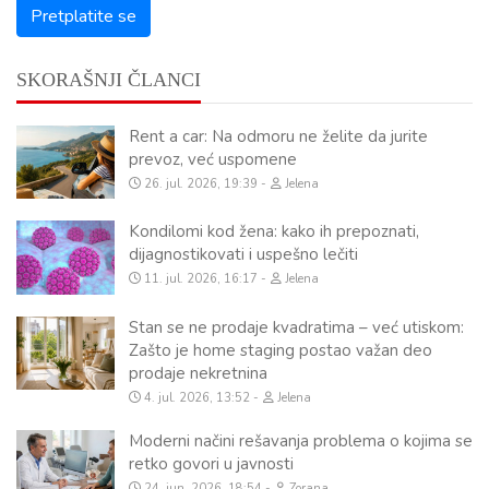
SKORAŠNJI ČLANCI
Rent a car: Na odmoru ne želite da jurite
prevoz, već uspomene
26. jul. 2026, 19:39
Jelena
Kondilomi kod žena: kako ih prepoznati,
dijagnostikovati i uspešno lečiti
11. jul. 2026, 16:17
Jelena
Stan se ne prodaje kvadratima – već utiskom:
Zašto je home staging postao važan deo
prodaje nekretnina
4. jul. 2026, 13:52
Jelena
Moderni načini rešavanja problema o kojima se
retko govori u javnosti
24. jun. 2026, 18:54
Zorana