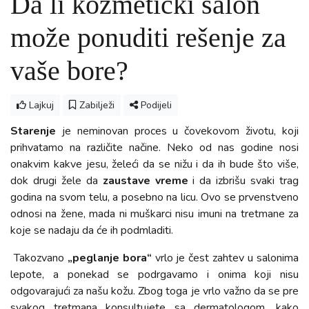
Da li kozmetički salon
može ponuditi rešenje za
vaše bore?
Lajkuj
Zabilježi
Podijeli
Starenje
je neminovan proces u čovekovom životu, koji
prihvatamo na različite načine. Neko od nas godine nosi
onakvim kakve jesu, želeći da se nižu i da ih bude što više,
dok drugi žele da
zaustave vreme
i da izbrišu svaki trag
godina na svom telu, a posebno na licu. Ovo se prvenstveno
odnosi na žene, mada ni muškarci nisu imuni na tretmane za
koje se nadaju da će ih podmladiti.
Takozvano
„peglanje bora“
vrlo je čest zahtev u salonima
lepote, a ponekad se podrgavamo i onima koji nisu
odgovarajući za našu kožu. Zbog toga je vrlo važno da se pre
svakog tretmana konsultujete sa dermatologom, kako