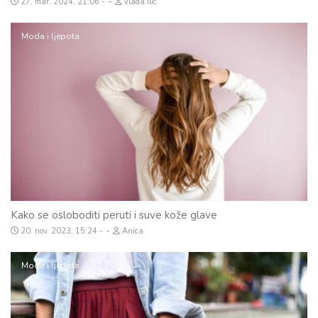
-
27. mar. 2024, 21:06
vlada.ilic
Moda i ljepota
Kako se osloboditi peruti i suve kože glave
-
20. nov. 2023, 15:24
Anica
Moda i ljepota