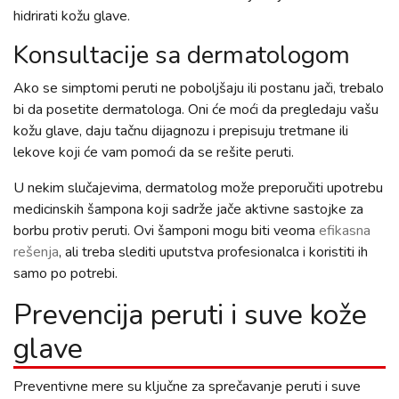
hidrirati kožu glave.
Konsultacije sa dermatologom
Ako se simptomi peruti ne poboljšaju ili postanu jači, trebalo
bi da posetite dermatologa. Oni će moći da pregledaju vašu
kožu glave, daju tačnu dijagnozu i prepisuju tretmane ili
lekove koji će vam pomoći da se rešite peruti.
U nekim slučajevima, dermatolog može preporučiti upotrebu
medicinskih šampona koji sadrže jače aktivne sastojke za
borbu protiv peruti. Ovi šamponi mogu biti veoma
efikasna
rešenja
, ali treba slediti uputstva profesionalca i koristiti ih
samo po potrebi.
Prevencija peruti i suve kože
glave
Preventivne mere su ključne za sprečavanje peruti i suve