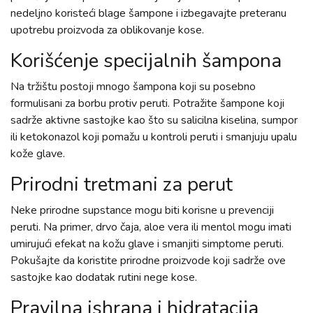
nedeljno koristeći blage šampone i izbegavajte preteranu
upotrebu proizvoda za oblikovanje kose.
Korišćenje specijalnih šampona
Na tržištu postoji mnogo šampona koji su posebno
formulisani za borbu protiv peruti. Potražite šampone koji
sadrže aktivne sastojke kao što su salicilna kiselina, sumpor
ili ketokonazol koji pomažu u kontroli peruti i smanjuju upalu
kože glave.
Prirodni tretmani za perut
Neke prirodne supstance mogu biti korisne u prevenciji
peruti. Na primer, drvo čaja, aloe vera ili mentol mogu imati
umirujući efekat na kožu glave i smanjiti simptome peruti.
Pokušajte da koristite prirodne proizvode koji sadrže ove
sastojke kao dodatak rutini nege kose.
Pravilna ishrana i hidratacija