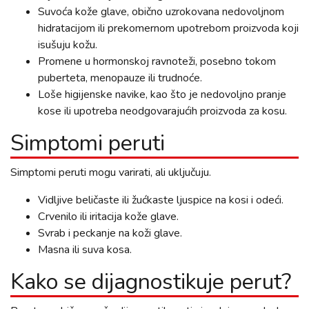
Suvoća kože glave, obično uzrokovana nedovoljnom
hidratacijom ili prekomernom upotrebom proizvoda koji
isušuju kožu.
Promene u hormonskoj ravnoteži, posebno tokom
puberteta, menopauze ili trudnoće.
Loše higijenske navike, kao što je nedovoljno pranje
kose ili upotreba neodgovarajućih proizvoda za kosu.
Simptomi peruti
Simptomi peruti mogu varirati, ali uključuju.
Vidljive beličaste ili žućkaste ljuspice na kosi i odeći.
Crvenilo ili iritacija kože glave.
Svrab i peckanje na koži glave.
Masna ili suva kosa.
Kako se dijagnostikuje perut?