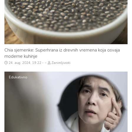
Chia sjemenke: Superhrana iz drevnih vremena koja osvaja
moderne kuhinje
-
24. aug. 2024, 19:22
Zanimljivosti
Edukativno