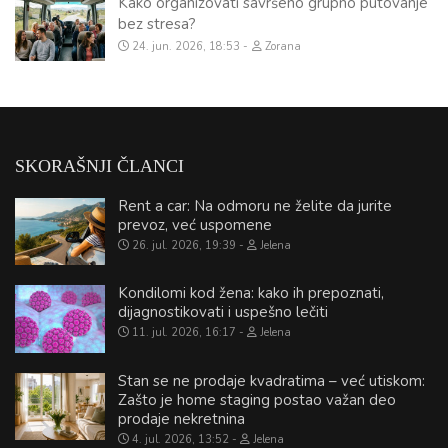
Kako organizovati savršeno grupno putovanje
bez stresa?
24. jun. 2026, 18:53
Zorana
SKORAŠNJI ČLANCI
Rent a car: Na odmoru ne želite da jurite
prevoz, već uspomene
26. jul. 2026, 19:39
Jelena
Kondilomi kod žena: kako ih prepoznati,
dijagnostikovati i uspešno lečiti
11. jul. 2026, 16:17
Jelena
Stan se ne prodaje kvadratima – već utiskom:
Zašto je home staging postao važan deo
prodaje nekretnina
4. jul. 2026, 13:52
Jelena