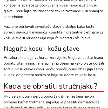
korišćenje aparata za oblikovanje kose mogu isušiti kožu
glave. Pokušajte da izbegnete takve tretmane ili ih smanjite
na minimum.
Važno je održavati ravnotežu vlage u skalpu kako biste
sprečili suvoću ili masnoću. Koristite hidratantne tretmane za
kožu glave ili prirodna ulja koja će hidrirati kožu glave.
Negujte kosu i kožu glave
Pravilna ishrana je važna za zdravlje kože glave. Jedite hranu
bogatu vitaminima, mineralima i proteinima kako biste održali
zdravu kožu glave i kosu. Voće, povrće, orasi, riba i jaja samo
su neki od primera namirnica koje su dobre za vašu kosu.
Kada se obratiti stručnjaku?
Ako se simptomi peruti pogoršaju ili ne nestanu nakon
primene kućnih tretmana, najbolje je posetiti dermatologa.
Oni će moći da daju tačnu dijagnozu i prepišu odgovarajuće