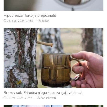
Hipotireoza i kako je prepoznati?
-
18. aug. 2024, 14:53
saban
Zdravlje
Brezov sok: Prirodna njega kose za sjaj i vitalnost
-
19. feb. 2024, 20:57
Zanimljivosti