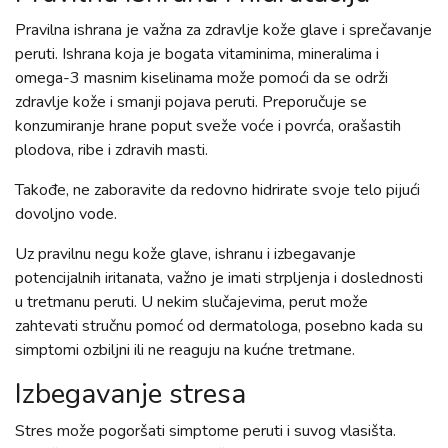
Pravilna ishrana je važna za zdravlje kože glave i sprečavanje
peruti. Ishrana koja je bogata vitaminima, mineralima i
omega-3 masnim kiselinama može pomoći da se održi
zdravlje kože i smanji pojava peruti. Preporučuje se
konzumiranje hrane poput sveže voće i povrća, orašastih
plodova, ribe i zdravih masti.
Takođe, ne zaboravite da redovno hidrirate svoje telo pijući
dovoljno vode.
Uz pravilnu negu kože glave, ishranu i izbegavanje
potencijalnih iritanata, važno je imati strpljenja i doslednosti
u tretmanu peruti. U nekim slučajevima, perut može
zahtevati stručnu pomoć od dermatologa, posebno kada su
simptomi ozbiljni ili ne reaguju na kućne tretmane.
Izbegavanje stresa
Stres može pogoršati simptome peruti i suvog vlasišta.