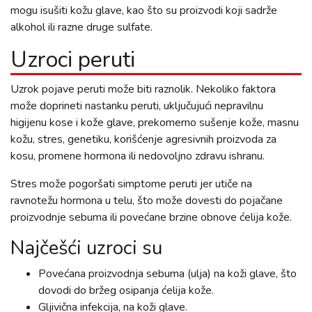
mogu isušiti kožu glave, kao što su proizvodi koji sadrže
alkohol ili razne druge sulfate.
Uzroci peruti
Uzrok pojave peruti može biti raznolik. Nekoliko faktora
može doprineti nastanku peruti, uključujući nepravilnu
higijenu kose i kože glave, prekomerno sušenje kože, masnu
kožu, stres, genetiku, korišćenje agresivnih proizvoda za
kosu, promene hormona ili nedovoljno zdravu ishranu.
Stres može pogoršati simptome peruti jer utiče na
ravnotežu hormona u telu, što može dovesti do pojačane
proizvodnje sebuma ili povećane brzine obnove ćelija kože.
Najčešći uzroci su
Povećana proizvodnja sebuma (ulja) na koži glave, što
dovodi do bržeg osipanja ćelija kože.
Gljivična infekcija, na koži glave.