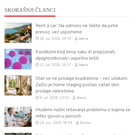
SKORAŠNJI ČLANCI
Rent a car: Na odmoru ne želite da jurite
prevoz, već uspomene
26. jul. 2026, 19:39
Jelena
Kondilomi kod žena: kako ih prepoznati,
dijagnostikovati i uspešno lečiti
11. jul. 2026, 16:17
Jelena
Stan se ne prodaje kvadratima – već utiskom:
Zašto je home staging postao važan deo
prodaje nekretnina
4. jul. 2026, 13:52
Jelena
Moderni načini rešavanja problema o kojima se
retko govori u javnosti
24. jun. 2026, 18:54
Zorana