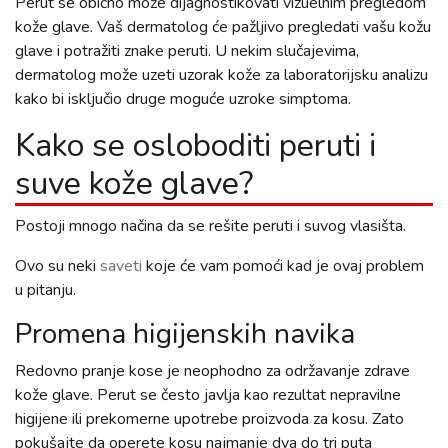
Perut se obično može dijagnostikovati vizuelnim pregledom
kože glave. Vaš dermatolog će pažljivo pregledati vašu kožu
glave i potražiti znake peruti. U nekim slučajevima,
dermatolog može uzeti uzorak kože za laboratorijsku analizu
kako bi isključio druge moguće uzroke simptoma.
Kako se osloboditi peruti i
suve kože glave?
Postoji mnogo načina da se rešite peruti i suvog vlasišta.
Ovo su neki
saveti
koje će vam pomoći kad je ovaj problem
u pitanju.
Promena higijenskih navika
Redovno pranje kose je neophodno za održavanje zdrave
kože glave. Perut se često javlja kao rezultat nepravilne
higijene ili prekomerne upotrebe proizvoda za kosu. Zato
pokušajte da operete kosu najmanje dva do tri puta