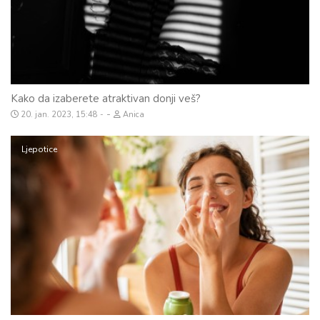
Kako da izaberete atraktivan donji veš?
-
20. jan. 2023, 15:48
Anica
Ljepotice