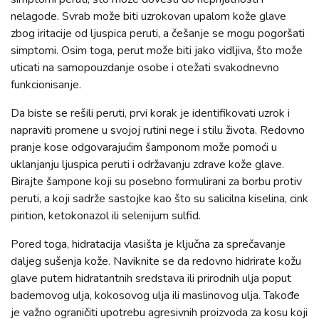
nelagode. Svrab može biti uzrokovan upalom kože glave
zbog iritacije od ljuspica peruti, a češanje se mogu pogoršati
simptomi. Osim toga, perut može biti jako vidljiva, što može
uticati na samopouzdanje osobe i otežati svakodnevno
funkcionisanje.
Da biste se rešili peruti, prvi korak je identifikovati uzrok i
napraviti promene u svojoj rutini nege i stilu života. Redovno
pranje kose odgovarajućim šamponom može pomoći u
uklanjanju ljuspica peruti i održavanju zdrave kože glave.
Birajte šampone koji su posebno formulirani za borbu protiv
peruti, a koji sadrže sastojke kao što su salicilna kiselina, cink
pirition, ketokonazol ili selenijum sulfid.
Pored toga, hidratacija vlasišta je ključna za sprečavanje
daljeg sušenja kože. Naviknite se da redovno hidrirate kožu
glave putem hidratantnih sredstava ili prirodnih ulja poput
bademovog ulja, kokosovog ulja ili maslinovog ulja. Takođe
je važno ograničiti upotrebu agresivnih proizvoda za kosu koji