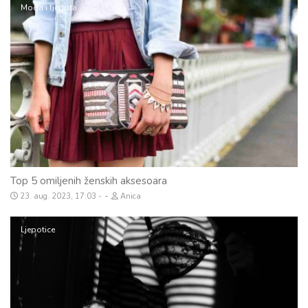
Moda i ljepota
Top 5 omiljenih ženskih aksesoara
-
23. aug. 2023, 17:03
Anica
Ljepotice