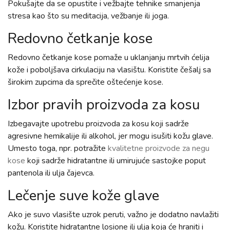
Pokušajte da se opustite i vežbajte tehnike smanjenja
stresa kao što su meditacija, vežbanje ili joga.
Redovno četkanje kose
Redovno četkanje kose pomaže u uklanjanju mrtvih ćelija
kože i poboljšava cirkulaciju na vlasištu. Koristite češalj sa
širokim zupcima da sprečite oštećenje kose.
Izbor pravih proizvoda za kosu
Izbegavajte upotrebu proizvoda za kosu koji sadrže
agresivne hemikalije ili alkohol, jer mogu isušiti kožu glave.
Umesto toga, npr. potražite
kvalitetne proizvode za negu
kose
koji sadrže hidratantne ili umirujuće sastojke poput
pantenola ili ulja čajevca.
Lečenje suve kože glave
Ako je suvo vlasište uzrok peruti, važno je dodatno navlažiti
kožu. Koristite hidratantne losione ili ulja koja će hraniti i