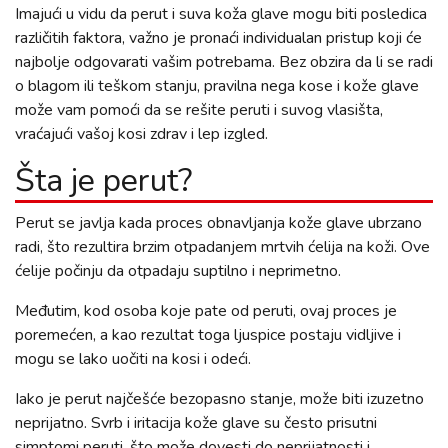
Imajući u vidu da perut i suva koža glave mogu biti posledica
različitih faktora, važno je pronaći individualan pristup koji će
najbolje odgovarati vašim potrebama. Bez obzira da li se radi
o blagom ili teškom stanju, pravilna nega kose i kože glave
može vam pomoći da se rešite peruti i suvog vlasišta,
vraćajući vašoj kosi zdrav i lep izgled.
Šta je perut?
Perut se javlja kada proces obnavljanja kože glave ubrzano
radi, što rezultira brzim otpadanjem mrtvih ćelija na koži. Ove
ćelije počinju da otpadaju suptilno i neprimetno.
Međutim, kod osoba koje pate od peruti, ovaj proces je
poremećen, a kao rezultat toga ljuspice postaju vidljive i
mogu se lako uočiti na kosi i odeći.
Iako je perut najčešće bezopasno stanje, može biti izuzetno
neprijatno. Svrb i iritacija kože glave su često prisutni
simptomi peruti, što može dovesti do neprijatnosti i