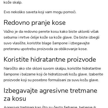
kože skalp.
Evo nekoliko saveta koji vam mogu pomoći.
Redovno pranje kose
Važno je da redovno perete kosu kako biste uklonili višak
sebuma i mrtve ćelije kože sa kože glave. Da biste izbegli
suvo vlasište, koristite blage šampone i izbegavajte
preteranu upotrebu proizvoda za oblikovanje kose.
Koristite hidratantne proizvode
Naročito ako ste skloni suvom skalpu, koristite hidratantne
šampone i balzame koji će hidratizovati kožu glave. Izaberite
proizvode koji su posebno formulisani za suvu kožu glave.
Izbegavajte agresivne tretmane
za kosu
Agresivni tretmani kao što su često farbanje, beljenje ili