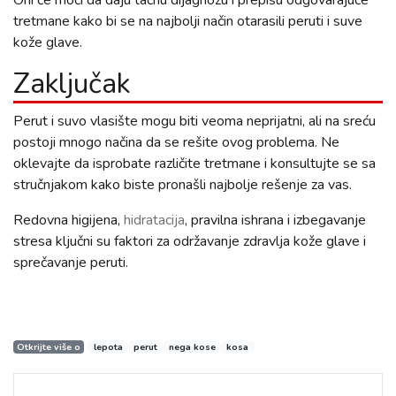
tretmane kako bi se na najbolji način otarasili peruti i suve
kože glave.
Zaključak
Perut i suvo vlasište mogu biti veoma neprijatni, ali na sreću
postoji mnogo načina da se rešite ovog problema. Ne
oklevajte da isprobate različite tretmane i konsultujte se sa
stručnjakom kako biste pronašli najbolje rešenje za vas.
Redovna higijena,
hidratacija
, pravilna ishrana i izbegavanje
stresa ključni su faktori za održavanje zdravlja kože glave i
sprečavanje peruti.
Otkrijte više o
lepota
perut
nega kose
kosa