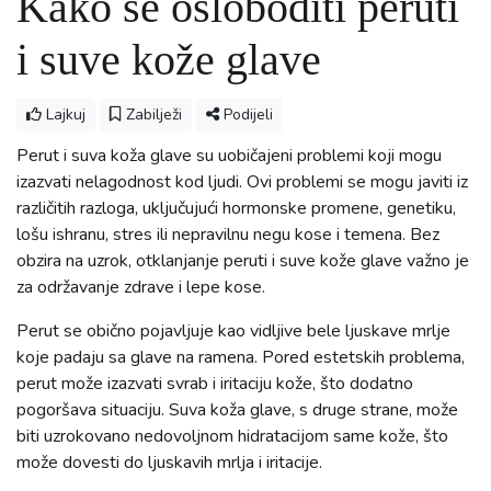
Kako se osloboditi peruti
i suve kože glave
Lajkuj
Zabilježi
Podijeli
Perut i suva koža glave su uobičajeni problemi koji mogu
izazvati nelagodnost kod ljudi. Ovi problemi se mogu javiti iz
različitih razloga, uključujući hormonske promene, genetiku,
lošu ishranu, stres ili nepravilnu negu kose i temena. Bez
obzira na uzrok, otklanjanje peruti i suve kože glave važno je
za održavanje zdrave i lepe kose.
Perut se obično pojavljuje kao vidljive bele ljuskave mrlje
koje padaju sa glave na ramena. Pored estetskih problema,
perut može izazvati svrab i iritaciju kože, što dodatno
pogoršava situaciju. Suva koža glave, s druge strane, može
biti uzrokovano nedovoljnom hidratacijom same kože, što
može dovesti do ljuskavih mrlja i iritacije.