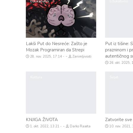
Edukativno
Edukativno
Lakši Put do Nesreće: Zašto je
Put iz tišine:
Mozak Programiran da Strepi
prazninom i p
autentičnog s
-
28. nov. 2025, 17:14
Zanimljivosti
26. okt. 2025,
Kultura
Svijet
KNJIGA ŽIVOTA
Zatvorite sve
-
1. okt. 2022, 13:21
Darko Raseta
10. nov. 2021,