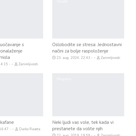
Savjeti
 Suočavanje s
Oslobodite se stresa: Jednostavni
ronalaženje
načini za bolje raspoloženje
misla
-
23. aug. 2024, 22:43
Zanimljivosti
-
 14:15
Zanimljivosti
Magazin
 kafane
Neki ljudi vas vole, tek kada vi
prestanete da volite njih
-
 16:47
Darko Raseta
-
22. aug. 2019, 19:59
Zanimljivosti