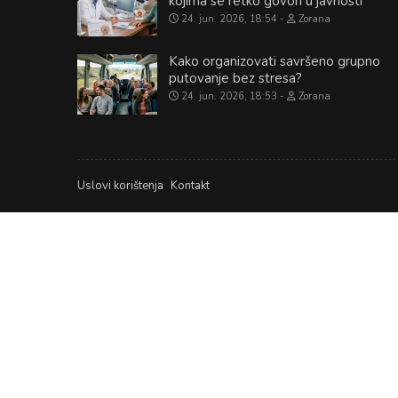
kojima se retko govori u javnosti
24. jun. 2026, 18:54
Zorana
Kako organizovati savršeno grupno
putovanje bez stresa?
24. jun. 2026, 18:53
Zorana
Uslovi korištenja
Kontakt