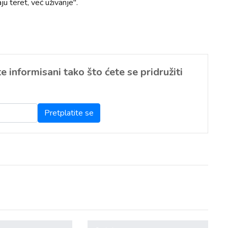
ju teret, već uživanje".
 informisani tako što ćete se pridružiti