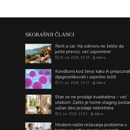
SKORAŠNJI ČLANCI
Rent a car: Na odmoru ne želite da
jurite prevoz, već uspomene
26. jul. 2026, 19:39
Jelena
Kondilomi kod žena: kako ih prepoznat
dijagnostikovati i uspešno lečiti
11. jul. 2026, 16:17
Jelena
Stan se ne prodaje kvadratima – već
utiskom: Zašto je home staging posta
važan deo prodaje nekretnina
4. jul. 2026, 13:52
Jelena
Moderni načini rešavanja problema o