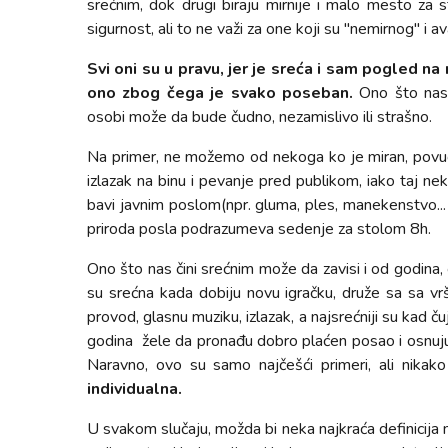
srećnim, dok drugi biraju mirnije i malo mesto za s
sigurnost, ali to ne važi za one koji su "nemirnog" i a
Svi oni su u pravu, jer je sreća i sam pogled na 
ono zbog čega je svako poseban.
Ono što nas,
osobi može da bude čudno, nezamislivo ili strašno.
Na primer, ne možemo od nekoga ko je miran, povuče
izlazak na binu i pevanje pred publikom, iako taj n
bavi javnim poslom(npr. gluma, ples, manekenstvo.
priroda posla podrazumeva sedenje za stolom 8h.
Ono što nas čini srećnim može da zavisi i od godina
su srećna kada dobiju novu igračku, druže sa sa vršn
provod, glasnu muziku, izlazak, a najsrećniji su kad
godina žele da pronađu dobro plaćen posao i osnuju p
Naravno, ovo su samo najčešći primeri, ali nikak
individualna.
U svakom slučaju, možda bi neka najkraća definicija 