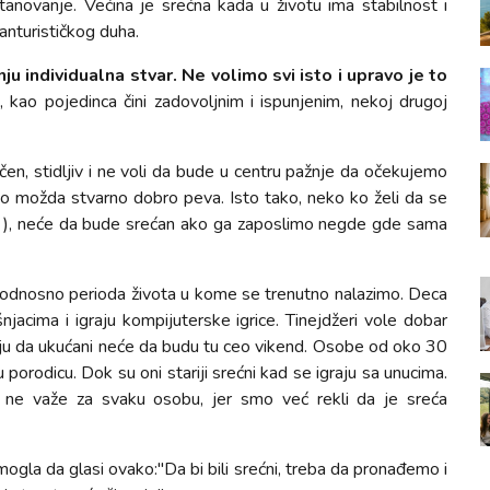
tanovanje. Većina je srećna kada u životu ima stabilnost i
vanturističkog duha.
nju individualna stvar. Ne volimo svi isto i upravo je to
 kao pojedinca čini zadovoljnim i ispunjenim, nekoj drugoj
n, stidljiv i ne voli da bude u centru pažnje da očekujemo
eko možda stvarno dobro peva. Isto tako, neko ko želi da se
.. ), neće da bude srećan ako ga zaposlimo negde gde sama
, odnosno perioda života u kome se trenutno nalazimo. Deca
jacima i igraju kompijuterske igrice. Tinejdžeri vole dobar
 čuju da ukućani neće da budu tu ceo vikend. Osobe od oko 30
orodicu. Dok su oni stariji srećni kad se igraju sa unucima.
o ne važe za svaku osobu, jer smo već rekli da je sreća
mogla da glasi ovako:"Da bi bili srećni, treba da pronađemo i