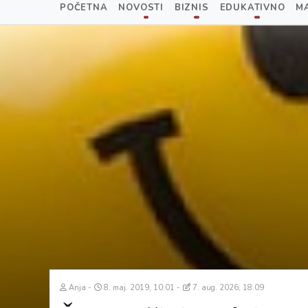
POČETNA
NOVOSTI
BIZNIS
EDUKATIVNO
M
Anja
8. maj. 2019, 10:01
7. aug. 2026, 18:09