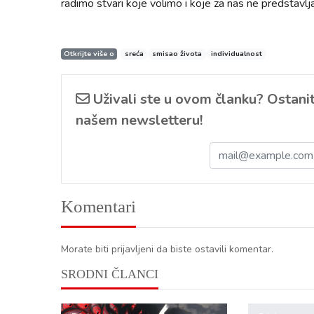
radimo stvari koje volimo i koje za nas ne predstavlja
Otkrijte više o
sreća
smisao života
individualnost
Uživali ste u ovom članku? Ostanite
našem newsletteru!
Komentari
Morate biti prijavljeni da biste ostavili komentar.
SRODNI ČLANCI