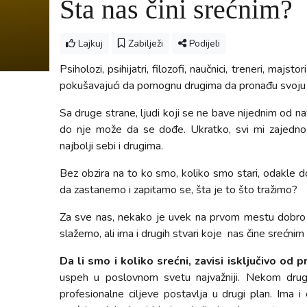
Šta nas čini srećnim?
Lajkuj
Zabilježi
Podijeli
Psiholozi, psihijatri, filozofi, naučnici, treneri, majst
pokušavajući da pomognu drugima da pronađu svoju 
Sa druge strane, ljudi koji se ne bave nijednim od 
do nje može da se dođe. Ukratko, svi mi zajedn
najbolji sebi i drugima.
Bez obzira na to ko smo, koliko smo stari, odakle 
da zastanemo i zapitamo se, šta je to što tražimo?
Za sve nas, nekako je uvek na prvom mestu dobro zd
slažemo, ali ima i drugih stvari koje nas čine srećnim
Da li smo i koliko srećni, zavisi isključivo od
uspeh u poslovnom svetu najvažniji. Nekom dru
profesionalne ciljeve postavlja u drugi plan. Ima i