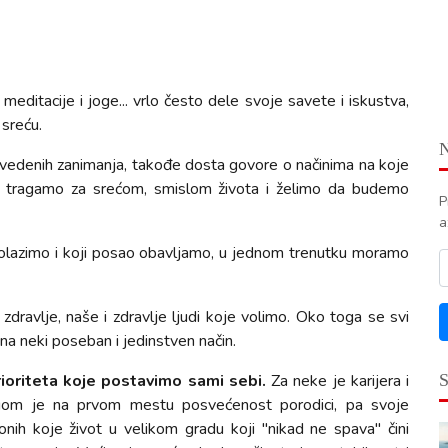
ori meditacije i joge... vrlo često dele svoje savete i iskustva,
sreću.
navedenih zanimanja, takođe dosta govore o načinima na koje
o tragamo za srećom, smislom života i želimo da budemo
P
a
dolazimo i koji posao obavljamo, u jednom trenutku moramo
ravlje, naše i zdravlje ljudi koje volimo. Oko toga se svi
 na neki poseban i jedinstven način.
 prioriteta koje postavimo sami sebi.
Za neke je karijera i
gom je na prvom mestu posvećenost porodici, pa svoje
 onih koje život u velikom gradu koji "nikad ne spava" čini