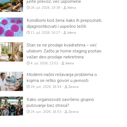
jurite prevoz, već uspomene
26. jul. 2026, 19:39
Jelena
Kondilomi kod žena: kako ih prepoznati,
dijagnostikovati i uspešno lečiti
11. jul. 2026, 16:17
Jelena
Stan se ne prodaje kvadratima – već
utiskom: Zašto je home staging postao
važan deo prodaje nekretnina
4. jul. 2026, 13:52
Jelena
Moderni načini rešavanja problema o
kojima se retko govori u javnosti
24. jun. 2026, 18:54
Zorana
Kako organizovati savršeno grupno
putovanje bez stresa?
24. jun. 2026, 18:53
Zorana