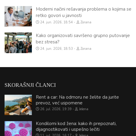
Moderni načini rešavanja problema o kojima se
retko govori u javnosti
24. jun. 2026, 18:54
Zorana
Kako organizovati savršeno grupno putovanje
bez stresa?
24. jun. 2026, 18:53
Zorana
SKORAŠNJI ČLANCI
Rent a car: Na odmoru ne želite da jurite
prevoz, već uspomene
26. jul. 2026, 19:39
Jelena
Kondilomi kod žena: kako ih prepoznati,
dijagnostikovati i uspešno lečiti
11. jul. 2026, 16:17
Jelena