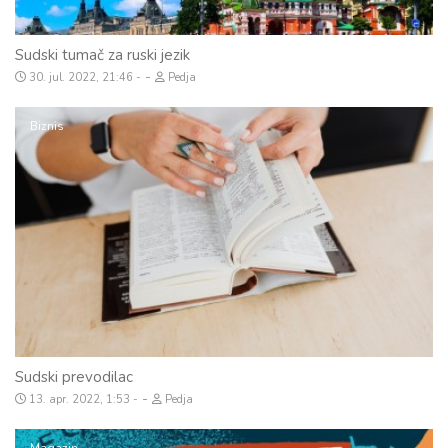
Sudski tumač za ruski jezik
-
30. jul. 2022, 21:46
Pedja
Biznis
Sudski prevodilac
-
13. apr. 2022, 1:53
Pedja