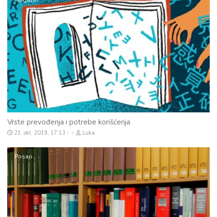
Magazin
Vrste prevođenja i potrebe korišćenja
-
21. okt. 2019, 17:13
Luka
Posao