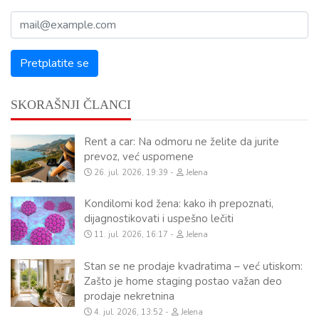
SKORAŠNJI ČLANCI
Rent a car: Na odmoru ne želite da jurite
prevoz, već uspomene
26. jul. 2026, 19:39
Jelena
Kondilomi kod žena: kako ih prepoznati,
dijagnostikovati i uspešno lečiti
11. jul. 2026, 16:17
Jelena
Stan se ne prodaje kvadratima – već utiskom:
Zašto je home staging postao važan deo
prodaje nekretnina
4. jul. 2026, 13:52
Jelena