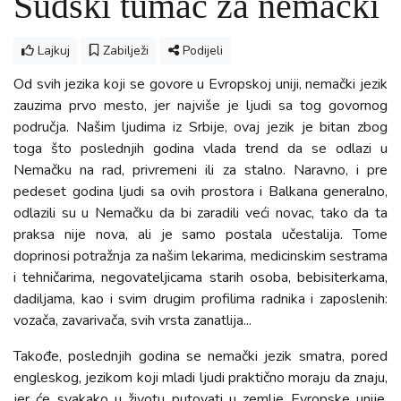
Sudski tumač za nemački
Lajkuj
Zabilježi
Podijeli
Od svih jezika koji se govore u Evropskoj uniji, nemački jezik
zauzima prvo mesto, jer najviše je ljudi sa tog govornog
područja. Našim ljudima iz Srbije, ovaj jezik je bitan zbog
toga što poslednjih godina vlada trend da se odlazi u
Nemačku na rad, privremeni ili za stalno. Naravno, i pre
pedeset godina ljudi sa ovih prostora i Balkana generalno,
odlazili su u Nemačku da bi zaradili veći novac, tako da ta
praksa nije nova, ali je samo postala učestalija. Tome
doprinosi potražnja za našim lekarima, medicinskim sestrama
i tehničarima, negovateljicama starih osoba, bebisiterkama,
dadiljama, kao i svim drugim profilima radnika i zaposlenih:
vozača, zavarivača, svih vrsta zanatlija...
Takođe, poslednjih godina se nemački jezik smatra, pored
engleskog, jezikom koji mladi ljudi praktično moraju da znaju,
jer će svakako u životu putovati u zemlje Evropske unije.