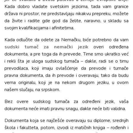
Kada dobro vladate svetskim jezicima, tada vam granice
država ni prostor, ne predstavljaju nikakvu prepreku, možete
da živite i radite gde god da želite, naravno, u skladu sa
svojim kvalifikacijama i afinitetima.
Kada odlučite da odete za Nemačku, biće potrebno da vam
sudski tumač za nemački jezik
overi određena
dokumenta, a pre toga da ih prevede. Time smo ukratko već
i rekli šta je uloga sudskog tumača – dakle, radi se o timu
prevodilaca, koji imaju ovlašćenje da prevode i tumače
pravna dokumenta, da ih prevode i overavaju, tako da budu
verna originalu, koji je na nekom drugom jeziku, u ovom
našem slučaju, na srpskom.
Bez overe sudskog tumača za određeni jezik, vaša
dokumenta neće imati pravnu snagu, dakle neće biti validna.
Dokumenta koja se najčešće overavaju su diplome, srednjih
škola i fakulteta, potom, izvodi iz matičnih knjiga – rođenih i