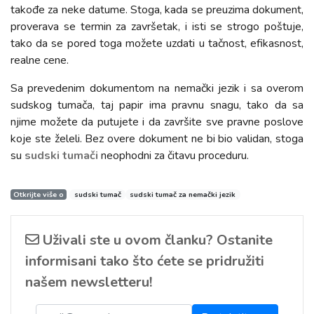
takođe za neke datume. Stoga, kada se preuzima dokument,
proverava se termin za završetak, i isti se strogo poštuje,
tako da se pored toga možete uzdati u tačnost, efikasnost,
realne cene.
Sa prevedenim dokumentom na nemački jezik i sa overom
sudskog tumača, taj papir ima pravnu snagu, tako da sa
njime možete da putujete i da završite sve pravne poslove
koje ste želeli. Bez overe dokument ne bi bio validan, stoga
su
sudski tumači
neophodni za čitavu proceduru.
Otkrijte više o
sudski tumač
sudski tumač za nemački jezik
Uživali ste u ovom članku? Ostanite
informisani tako što ćete se pridružiti
našem newsletteru!