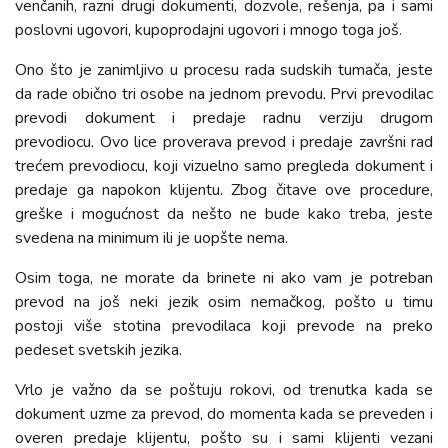
venčanih, razni drugi dokumenti, dozvole, rešenja, pa i sami
poslovni ugovori, kupoprodajni ugovori i mnogo toga još.
Ono što je zanimljivo u procesu rada sudskih tumača, jeste
da rade obično tri osobe na jednom prevodu. Prvi prevodilac
prevodi dokument i predaje radnu verziju drugom
prevodiocu. Ovo lice proverava prevod i predaje završni rad
trećem prevodiocu, koji vizuelno samo pregleda dokument i
predaje ga napokon klijentu. Zbog čitave ove procedure,
greške i mogućnost da nešto ne bude kako treba, jeste
svedena na minimum ili je uopšte nema.
Osim toga, ne morate da brinete ni ako vam je potreban
prevod na još neki jezik osim nemačkog, pošto u timu
postoji više stotina prevodilaca koji prevode na preko
pedeset svetskih jezika.
Vrlo je važno da se poštuju rokovi, od trenutka kada se
dokument uzme za prevod, do momenta kada se preveden i
overen predaje klijentu, pošto su i sami klijenti vezani