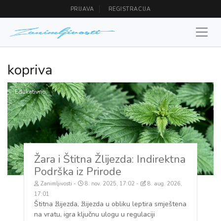
PRIJAVA
REGISTRACIJA
kopriva
Edukativno
Žara i Štitna Žlijezda: Indirektna
Podrška iz Prirode
Zanimljivosti
8. nov. 2025, 17:02
8. aug. 2026,
17:01
Štitna žlijezda, žlijezda u obliku leptira smještena
na vratu, igra ključnu ulogu u regulaciji