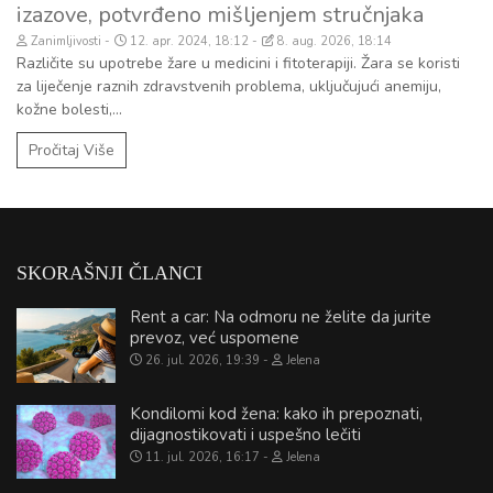
izazove, potvrđeno mišljenjem stručnjaka
Zanimljivosti
12. apr. 2024, 18:12
8. aug. 2026, 18:14
Različite su upotrebe žare u medicini i fitoterapiji. Žara se koristi
za liječenje raznih zdravstvenih problema, uključujući anemiju,
kožne bolesti,...
Pročitaj Više
SKORAŠNJI ČLANCI
Rent a car: Na odmoru ne želite da jurite
prevoz, već uspomene
26. jul. 2026, 19:39
Jelena
Kondilomi kod žena: kako ih prepoznati,
dijagnostikovati i uspešno lečiti
11. jul. 2026, 16:17
Jelena