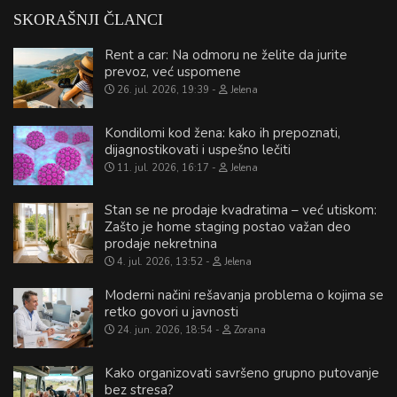
SKORAŠNJI ČLANCI
Rent a car: Na odmoru ne želite da jurite
prevoz, već uspomene
26. jul. 2026, 19:39
Jelena
Kondilomi kod žena: kako ih prepoznati,
dijagnostikovati i uspešno lečiti
11. jul. 2026, 16:17
Jelena
Stan se ne prodaje kvadratima – već utiskom:
Zašto je home staging postao važan deo
prodaje nekretnina
4. jul. 2026, 13:52
Jelena
Moderni načini rešavanja problema o kojima se
retko govori u javnosti
24. jun. 2026, 18:54
Zorana
Kako organizovati savršeno grupno putovanje
bez stresa?