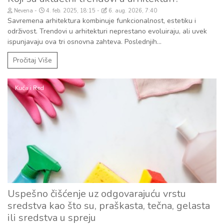
Nevena
4. feb. 2025, 18:15
6. aug. 2026, 7:40
Savremena arhitektura kombinuje funkcionalnost, estetiku i
održivost. Trendovi u arhitekturi neprestano evoluiraju, ali uvek
ispunjavaju ova tri osnovna zahteva. Poslednjih...
Pročitaj Više
Kuća i Red
Uspešno čišćenje uz odgovarajuću vrstu
sredstva kao što su, praškasta, tečna, gelasta
ili sredstva u spreju