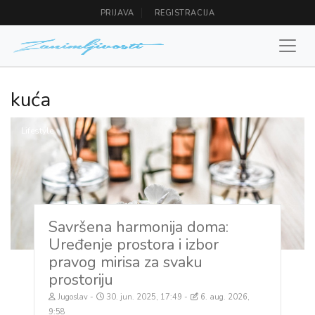
PRIJAVA
REGISTRACIJA
kuća
Lifestyle
Savršena harmonija doma:
Uređenje prostora i izbor
pravog mirisa za svaku
prostoriju
Jugoslav
30. jun. 2025, 17:49
6. aug. 2026,
9:58