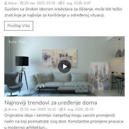
Anica
20. nov. 2023, 15:35
6. aug. 2026, 4:07
Suočeni sa širokim izborom sredstava za čišćenje, može biti teško
znati koje je najbolje za korišćenje u određenoj situaciji.
Pročitaj Više
Kuća i Red
Najnoviji trendovi za uređenje doma
Anica
20. mar. 2020, 16:01
6. aug. 2026, 18:39
Originalne ideje i zanimljiv namještaj mogu sasvim promijeniti
način na koji posmatrate svoj dom. Konstantne promjene pravaca
u modernoj arhitekturi...