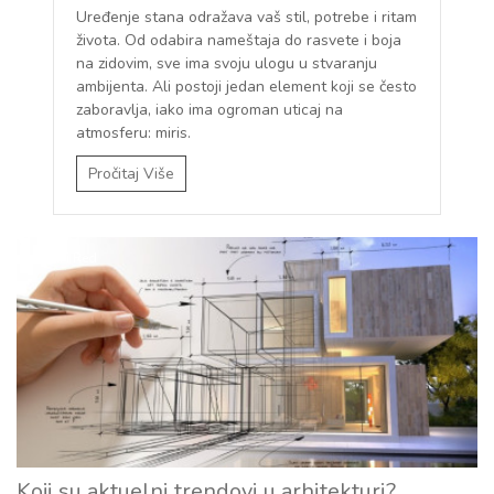
Uređenje stana odražava vaš stil, potrebe i ritam
života. Od odabira nameštaja do rasvete i boja
na zidovim, sve ima svoju ulogu u stvaranju
ambijenta. Ali postoji jedan element koji se često
zaboravlja, iako ima ogroman uticaj na
atmosferu: miris.
Pročitaj Više
Kuća i Red
Koji su aktuelni trendovi u arhitekturi?