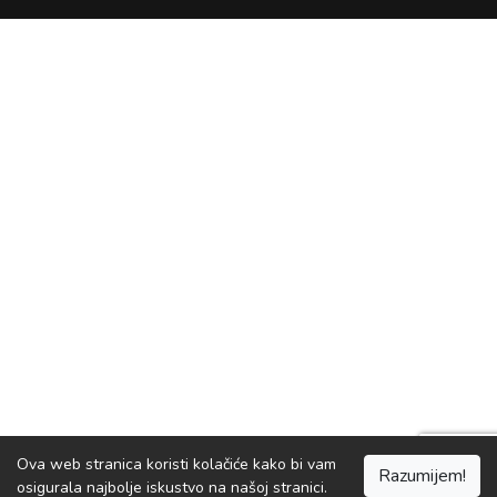
Ova web stranica koristi kolačiće kako bi vam
Razumijem!
osigurala najbolje iskustvo na našoj stranici.