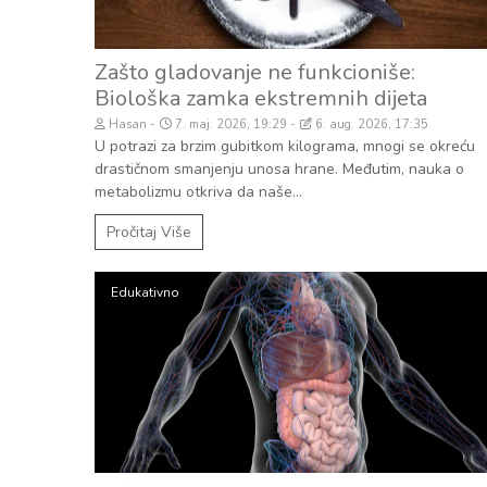
Zašto gladovanje ne funkcioniše:
Biološka zamka ekstremnih dijeta
Hasan
7. maj. 2026, 19:29
6. aug. 2026, 17:35
U potrazi za brzim gubitkom kilograma, mnogi se okreću
drastičnom smanjenju unosa hrane. Međutim, nauka o
metabolizmu otkriva da naše...
Pročitaj Više
Edukativno