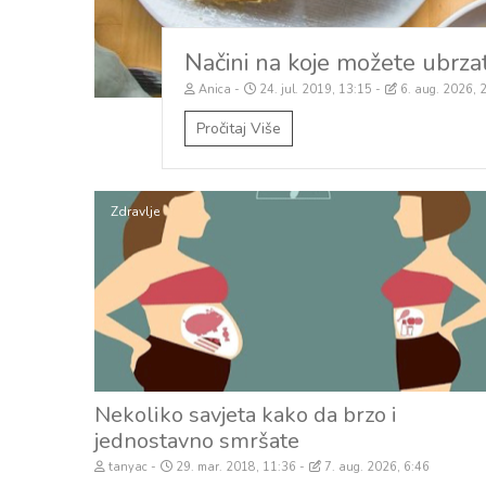
Načini na koje možete ubrza
Anica
24. jul. 2019, 13:15
6. aug. 2026, 
Pročitaj Više
Zdravlje
Nekoliko savjeta kako da brzo i
jednostavno smršate
tanyac
29. mar. 2018, 11:36
7. aug. 2026, 6:46