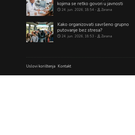
kojima se retko govori u javnosti
24. jun. 2026, 18:54
Zorana
Kako organizovati savršeno grupno
putovanje bez stresa?
24. jun. 2026, 18:53
Zorana
Uslovi korištenja
Kontakt