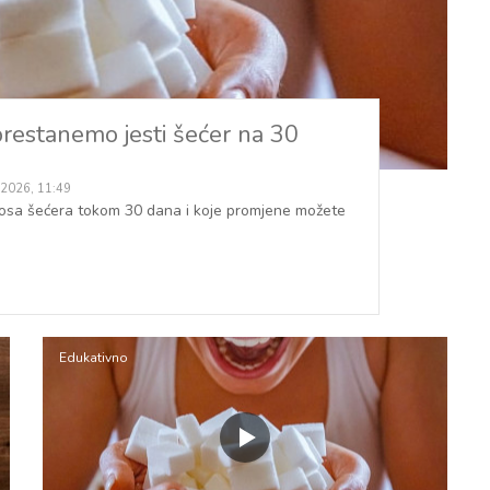
prestanemo jesti šećer na 30
 2026, 11:49
unosa šećera tokom 30 dana i koje promjene možete
Edukativno