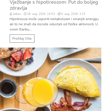
Vježbanje s hipotireozom: Put do boljeg
zdravlja
saban
18. aug. 2024, 14:53
6. aug. 2026, 3:23
Hipotireoza može usporiti metabolizam i smanjiti energiju,
ali to ne znači da morate odustati od fizičke aktivnosti. U
ovom članku...
Pročitaj Više