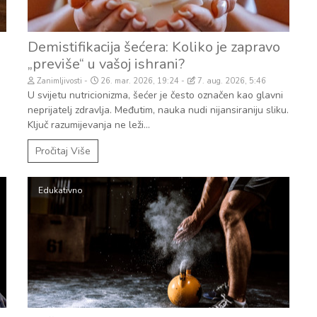
Demistifikacija šećera: Koliko je zapravo
„previše“ u vašoj ishrani?
Zanimljivosti
26. mar. 2026, 19:24
7. aug. 2026, 5:46
U svijetu nutricionizma, šećer je često označen kao glavni
neprijatelj zdravlja. Međutim, nauka nudi nijansiraniju sliku.
Ključ razumijevanja ne leži...
Pročitaj Više
Edukativno