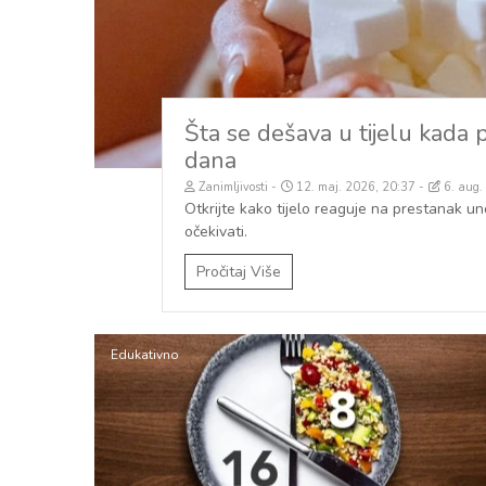
Šta se dešava u tijelu kada 
dana
Zanimljivosti
12. maj. 2026, 20:37
6. aug.
Otkrijte kako tijelo reaguje na prestanak 
očekivati.
Pročitaj Više
Edukativno