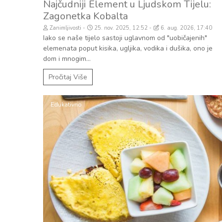
Najčudniji Element u Ljudskom Tijelu:
Zagonetka Kobalta
Zanimljivosti
25. nov. 2025, 12:52
6. aug. 2026, 17:40
Iako se naše tijelo sastoji uglavnom od "uobičajenih"
elemenata poput kisika, ugljika, vodika i dušika, ono je
dom i mnogim...
Pročitaj Više
Edukativno