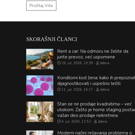
Pročitaj Više
SKORAŠNJI ČLANCI
Rent a car: Na odmoru ne želite da
jurite prevoz, već uspomene
26. jul. 2026, 19:39
Jelena
Kondilomi kod žena: kako ih prepoznat
dijagnostikovati i uspešno lečiti
11. jul. 2026, 16:17
Jelena
Stan se ne prodaje kvadratima – već
utiskom: Zašto je home staging posta
važan deo prodaje nekretnina
4. jul. 2026, 13:52
Jelena
Moderni načini rešavanja problema o