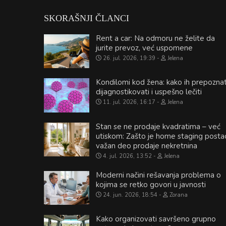
SKORAŠNJI ČLANCI
Rent a car: Na odmoru ne želite da
jurite prevoz, već uspomene
26. jul. 2026, 19:39
Jelena
Kondilomi kod žena: kako ih prepoznat
dijagnostikovati i uspešno lečiti
11. jul. 2026, 16:17
Jelena
Stan se ne prodaje kvadratima – već
utiskom: Zašto je home staging posta
važan deo prodaje nekretnina
4. jul. 2026, 13:52
Jelena
Moderni načini rešavanja problema o
kojima se retko govori u javnosti
24. jun. 2026, 18:54
Zorana
Kako organizovati savršeno grupno