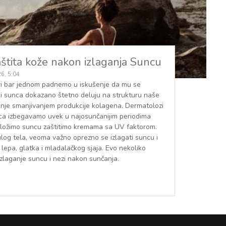
štita kože nakon izlaganja Suncu
26, 5:04
svi bar jednom padnemo u iskušenje da mu se
aci sunca dokazano štetno deluju na strukturu naše
enje smanjivanjem produkcije kolagena. Dermatolozi
ca izbegavamo uvek u najosunčanijim periodima
ložimo suncu zaštitimo kremama sa UV faktorom.
nulog tela, veoma važno oprezno se izlagati suncu i
a lepa, glatka i mladalačkog sjaja. Evo nekoliko
 izlaganje suncu i nezi nakon sunčanja.