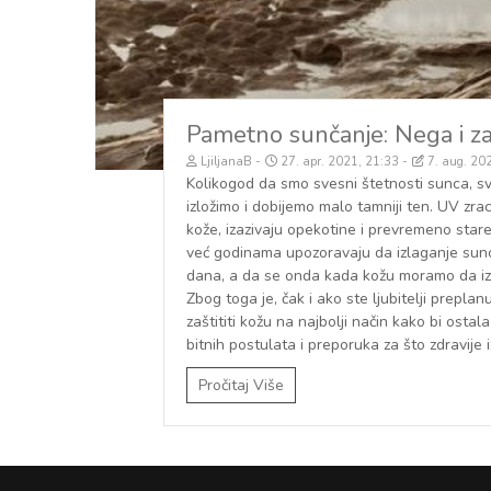
Pametno sunčanje: Nega i za
LjiljanaB
27. apr. 2021, 21:33
7. aug. 20
Kolikogod da smo svesni štetnosti sunca, 
izložimo i dobijemo malo tamniji ten. UV zr
kože, izazivaju opekotine i prevremeno star
već godinama upozoravaju da izlaganje sun
dana, a da se onda kada kožu moramo da iz
Zbog toga je, čak i ako ste ljubitelji prepla
zaštititi kožu na najbolji način kako bi ostal
bitnih postulata i preporuka za što zdravije
Pročitaj Više