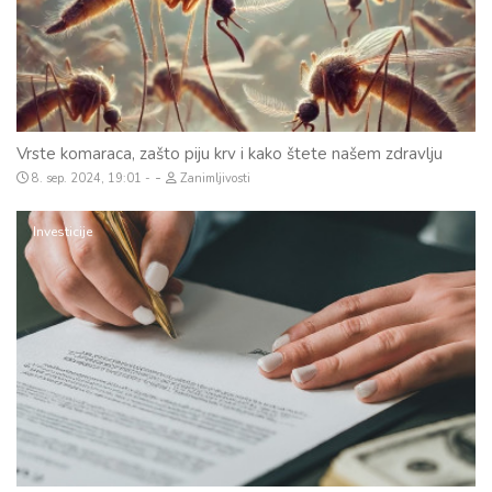
Vrste komaraca, zašto piju krv i kako štete našem zdravlju
-
8. sep. 2024, 19:01
Zanimljivosti
Investicije