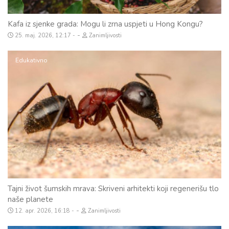
Kafa iz sjenke grada: Mogu li zrna uspjeti u Hong Kongu?
-
25. maj. 2026, 12:17
Zanimljivosti
Edukativno
Tajni život šumskih mrava: Skriveni arhitekti koji regenerišu tlo
naše planete
-
12. apr. 2026, 16:18
Zanimljivosti