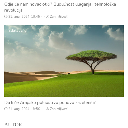
Gdje će nam novac otići? Budućnost ulaganja i tehnološka
revolucija
-
21. aug. 2024, 19:45
Zanimljivosti
Edukativno
Da li će Arapsko poluostrvo ponovo zazeleniti?
-
21. aug. 2024, 18:50
Zanimljivosti
AUTOR