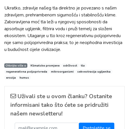
Ukratko, zdravlje našeg tla direktno je povezano s našim
zdravljem, prehrambenom sigurnošću i stabilnošću klime.
Zaboravljena moć tla leži u njegovoj sposobnosti da
apsorbuje ugljenik, filtrira vodu i pruži temelj za složeni
ekosistem. Ulaganje u tlo kroz regenerativnu poljoprivredu
nije samo poljoprivredna praksa; to je neophodna investicija
u budućnost cijele civilizacije.
Otkrijte više o
Klimatske promjene
održivost
tlo
regenerativna poljoprivreda
mikroorganizmi
sekvestracija ugljenika
erozija
humus
Uživali ste u ovom članku? Ostanite
informisani tako što ćete se pridružiti
našem newsletteru!