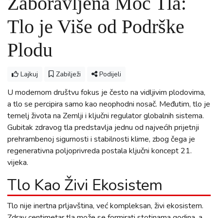
Zaboravljena Moć Tla:
Tlo je Više od Podrške
Plodu
Lajkuj
Zabilježi
Podijeli
U modernom društvu fokus je često na vidljivim plodovima,
a tlo se percipira samo kao neophodni nosač. Međutim, tlo je
temelj života na Zemlji i ključni regulator globalnih sistema.
Gubitak zdravog tla predstavlja jednu od najvećih prijetnji
prehrambenoj sigurnosti i stabilnosti klime, zbog čega je
regenerativna poljoprivreda postala ključni koncept 21.
vijeka.
Tlo Kao Živi Ekosistem
Tlo nije inertna prljavština, već kompleksan, živi ekosistem.
Zdrav centimetar tla može se formirati stotinama godina, a