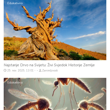
Edukativno
Najstarije Drvo na Svijetu: Živi Svjedok Historije Zemlje
-
25. nov. 2025, 13:01
Zanimljivosti
Edukativno