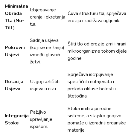
Minimalna
Izbjegavanje
Obrada
Čuva strukturu tla, sprječava
oranja i okretanja
Tla (No-
eroziju i zadržava ugljenik.
tla.
Till)
Sadnja usjeva
Štiti tlo od erozije zimi i hrani
Pokrovni
(koji se ne žanju)
mikroorganizme tokom cijele
Usjevi
između glavnih
godine.
žetvi.
Sprječava iscrpljivanje
Rotacija
Uzgoj različitih
specifičnih nutrijenata i
Usjeva
usjeva u nizu.
prekida cikluse bolesti i
štetočina.
Stoka imitira prirodne
Pažljivo
Integracija
sisteme, a stajsko gnojivo
upravljanje
Stoke
pomaže u izgradnji organske
ispašom.
materije.