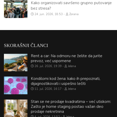
Kako organizovati savršeno grupno putovanje
bez stresa?
24. jun. 2026, 18:53
Zorana
SKORAŠNJI ČLANCI
Rent a car: Na odmoru ne želite da jurite
prevoz, već uspomene
26. jul. 2026, 19:39
Jelena
Kondilomi kod žena: kako ih prepoznati,
dijagnostikovati i uspešno lečiti
11. jul. 2026, 16:17
Jelena
Stan se ne prodaje kvadratima – već utiskom:
Zašto je home staging postao važan deo
prodaje nekretnina
4. jul. 2026, 13:52
Jelena