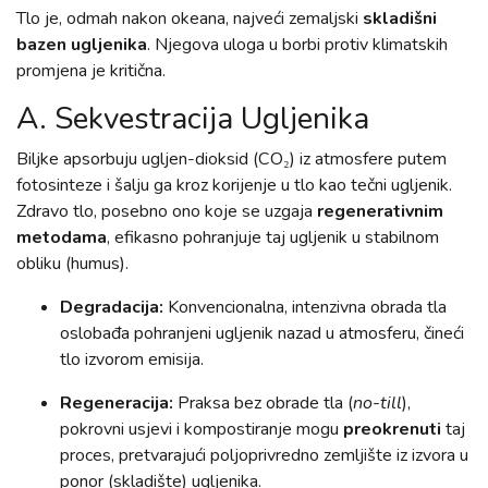
Tlo je, odmah nakon okeana, najveći zemaljski
skladišni
bazen ugljenika
. Njegova uloga u borbi protiv klimatskih
promjena je kritična.
A. Sekvestracija Ugljenika
Biljke apsorbuju ugljen-dioksid (CO₂) iz atmosfere putem
fotosinteze i šalju ga kroz korijenje u tlo kao tečni ugljenik.
Zdravo tlo, posebno ono koje se uzgaja
regenerativnim
metodama
, efikasno pohranjuje taj ugljenik u stabilnom
obliku (humus).
Degradacija:
Konvencionalna, intenzivna obrada tla
oslobađa pohranjeni ugljenik nazad u atmosferu, čineći
tlo izvorom emisija.
Regeneracija:
Praksa bez obrade tla (
no-till
),
pokrovni usjevi i kompostiranje mogu
preokrenuti
taj
proces, pretvarajući poljoprivredno zemljište iz izvora u
ponor (skladište) ugljenika.