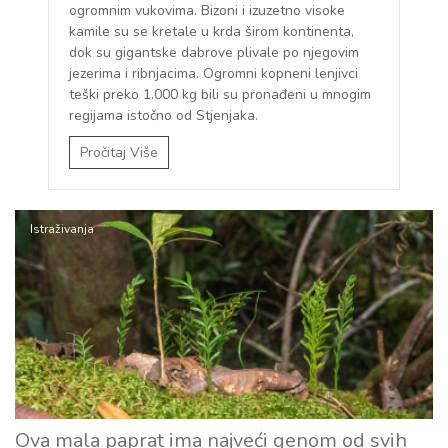
ogromnim vukovima. Bizoni i izuzetno visoke
kamile su se kretale u krda širom kontinenta,
dok su gigantske dabrove plivale po njegovim
jezerima i ribnjacima. Ogromni kopneni lenjivci
teški preko 1.000 kg bili su pronađeni u mnogim
regijama istočno od Stjenjaka.
Pročitaj Više
Istraživanja
Ova mala paprat ima najveći genom od svih