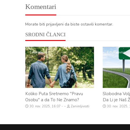
Komentari
Morate biti prijavljeni da biste ostavili komentar.
SRODNI ČLANCI
Edukativno
Edukativno
Koliko Puta Sretnemo "Pravu
Slobodna Volj
Osobu" a da To Ne Znamo?
Da Li je Naš 
-
30. nov. 2025, 16:07
Zanimljivosti
30. nov. 2025,