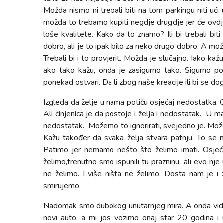
Možda nismo ni trebali biti na tom parkingu niti ući u
možda to trebamo kupiti negdje drugdje jer će ovdje
loše kvalitete. Kako da to znamo? Ili bi trebali biti s
dobro, ali je to ipak bilo za neko drugo dobro. A m
Trebali bi i to provjerit. Možda je slučajno. Iako ka
ako tako kažu, onda je zasigurno tako. Sigurno po
ponekad ostvari. Da li zbog naše kreacije ili bi se 
Izgleda da želje u nama potiču osjećaj nedostatka. 
Ali činjenica je da postoje i želja i nedostatak.
U ma
nedostatak.
Možemo to ignorirati, svejedno je. Može
Kažu također da svaka želja stvara patnju. To se m
Patimo jer nemamo nešto što želimo imati. Osje
želimo,trenutno smo ispunili tu prazninu, ali evo nj
ne želimo. I više ništa ne želimo. Dosta nam je i
smirujemo.
Nadomak smo dubokog unutarnjeg mira. A onda vidimo
novi auto, a mi jos vozimo onaj star 20 godina i