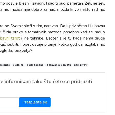
o poslije bjesni i zavidni. I sad ti budi pametan. Želi, ne želi,
žda ne, možda nije dobro za nas, možda krivo nešto radimo,
se Svemir složi s tim, naravno. Da li privlačimo i ljubavnu
žiti čuda preko alternativnih metoda posebno kad se radi o
ubavni tarot
i ine tehnike. Ezoterija je tu kada nema druge
lačnosti ili...I opet ostaje pitanje, koliko god da razglabamo,
izgledali bez želja?
ne priče
sudbina
sudbonosno
dešavanja u životu
naši životi
 informisani tako što ćete se pridružiti