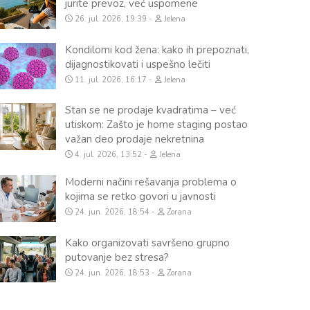
jurite prevoz, već uspomene
26. jul. 2026, 19:39
Jelena
Kondilomi kod žena: kako ih prepoznati,
dijagnostikovati i uspešno lečiti
11. jul. 2026, 16:17
Jelena
Stan se ne prodaje kvadratima – već
utiskom: Zašto je home staging postao
važan deo prodaje nekretnina
4. jul. 2026, 13:52
Jelena
Moderni načini rešavanja problema o
kojima se retko govori u javnosti
24. jun. 2026, 18:54
Zorana
Kako organizovati savršeno grupno
putovanje bez stresa?
24. jun. 2026, 18:53
Zorana