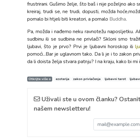
frustrirani. Gušimo želje, što baš i nije poželjno ako sm
kreiraj, trudi se, ne trudi, dopusti, možda hoće,mo
pomalo bi htjeli biti kreatori, a pomalo
Buddha
.
Pa, možda i nađemo neku ravnotežu naposljetku. Ako 
sudbinu ili se sudbina ne privlači? Skloni smo tra
ljubavi, što je prvo? Prvi je ljubavni horoskop ili
lj
pomoći...Bar je uglavnom tako. Da li je i to zakon priv
da li doista želja stvara patnju? I na kraju, kako bi mi 
Otkrijte više o
ezoterija
zakon privlačenja
ljubavni tarot
ljubav
Uživali ste u ovom članku? Ostanite
našem newsletteru!