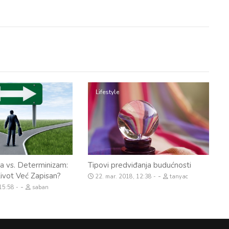
Lifestyle
a vs. Determinizam:
Tipovi predviđanja budućnosti
Život Već Zapisan?
-
22. mar. 2018, 12:38
tanyac
-
 15:58
saban