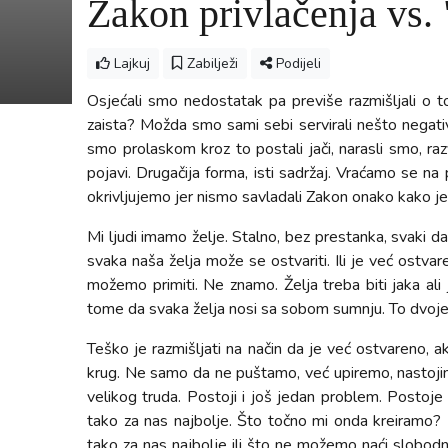
Zakon privlačenja vs. 
Lajkuj
Zabilježi
Podijeli
Osjećali smo nedostatak pa previše razmišljali o tom
zaista? Možda smo sami sebi servirali nešto negativ
smo prolaskom kroz to postali jači, narasli smo, r
pojavi. Drugačija forma, isti sadržaj. Vraćamo se n
okrivljujemo jer nismo savladali Zakon onako kako je
Mi ljudi imamo želje. Stalno, bez prestanka, svaki da
svaka naša želja može se ostvariti. Ili je već ost
možemo primiti. Ne znamo. Želja treba biti jaka ali j
tome da svaka želja nosi sa sobom sumnju. To dvoje 
Teško je razmišljati na način da je već ostvareno, ak
krug. Ne samo da ne puštamo, već upiremo, nastojimo
velikog truda. Postoji i još jedan problem. Postoje 
tako za nas najbolje. Što točno mi onda kreiramo? P
tako za nas najbolje ili što ne možemo naći slobodn