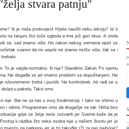
"želja stvara patnju"
e? Ili je naša podsvijest htjela naučiti neku lekciju? Je li
no na tanjuru što loše izgleda a ima još gori okus. A onda
azvili se, sad znamo više. No nakon nekog vremena opet se
a početak svjesni da mi uopće ne znamo nešto više, čak se i
 trebalo.
P
a
n. To je valjda normalno. Ili nije? Slijedimo Zakon. Po njemu
varena. Ne događa se jer imamo problem sa dopuštanjem. Ne
e istovremeno treba i pustiti. Ne kontrolirati. Ali radi se o
dolazi u paketu. Takvi smo.
o nije. Bar ne za nas u ovoj trodimenziji. I tako se vrtimo u
 i silimo. Programirani smo da drugačije ne ide. Ništa bez
situacije gdje se želje neće ostvariti jer Svemir kaže da je
ostoji li razlika što neka osoba nije u našem životu jer je
o mjesto na parkingu jer je to također (?) za nas najbolje?