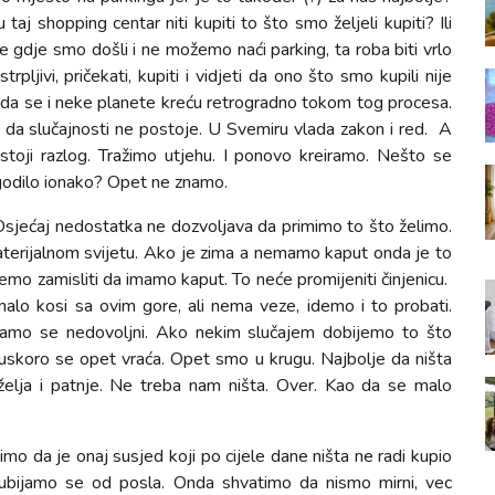
 taj shopping centar niti kupiti to što smo željeli kupiti? Ili
 gdje smo došli i ne možemo naći parking, ta roba biti vrlo
trpljivi, pričekati, kupiti i vidjeti da ono što smo kupili nije
ožda se i neke planete kreću retrogradno tokom tog procesa.
žu da slučajnosti ne postoje. U Svemiru vlada zakon i red.
A
stoji razlog. Tražimo utjehu. I ponovo kreiramo. Nešto se
dogodilo ionako? Opet ne znamo.
Osjećaj nedostatka ne dozvoljava da primimo to što želimo.
terijalnom svijetu. Ako je zima a nemamo kaput onda je to
mo zamisliti da imamo kaput. To neće promijeniti činjenicu.
alo kosi sa ovim gore, ali nema veze, idemo i to probati.
ćamo se nedovoljni. Ako nekim slučajem dobijemo to što
e uskoro se opet vraća. Opet smo u krugu. Najbolje da ništa
 želja i patnje. Ne treba nam ništa. Over. Kao da se malo
 da je onaj susjed koji po cijele dane ništa ne radi kupio
 ubijamo se od posla. Onda shvatimo da nismo mirni, vec