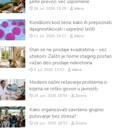
jurite prevoz, već uspomene
26. jul. 2026, 19:39
Jelena
Kondilomi kod žena: kako ih prepoznati,
dijagnostikovati i uspešno lečiti
11. jul. 2026, 16:17
Jelena
Stan se ne prodaje kvadratima – već
utiskom: Zašto je home staging postao
važan deo prodaje nekretnina
4. jul. 2026, 13:52
Jelena
Moderni načini rešavanja problema o
kojima se retko govori u javnosti
24. jun. 2026, 18:54
Zorana
Kako organizovati savršeno grupno
putovanje bez stresa?
24. jun. 2026, 18:53
Zorana