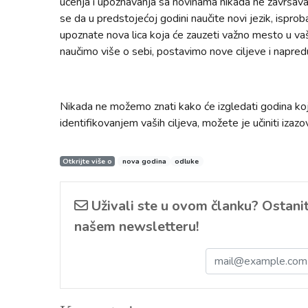
učenja i upoznavanja sa novinama nikada ne završava,
se da u predstojećoj godini naučite novi jezik, isprob
upoznate nova lica koja će zauzeti važno mesto u v
naučimo više o sebi, postavimo nove ciljeve i napr
Nikada ne možemo znati kako će izgledati godina koja
identifikovanjem vaših ciljeva, možete je učiniti izazo
Otkrijte više o
nova godina
odluke
Uživali ste u ovom članku? Ostanite
našem newsletteru!