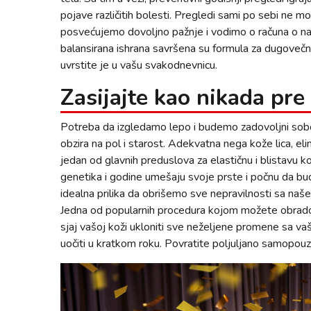
pojave različitih bolesti. Pregledi sami po sebi ne 
posvećujemo dovoljno pažnje i vodimo o računa o na
balansirana ishrana savršena su formula za dugovečn
uvrstite je u vašu svakodnevnicu.
Zasijajte kao nikada pre
Potreba da izgledamo lepo i budemo zadovoljni sobo
obzira na pol i starost. Adekvatna nega kože lica, eli
jedan od glavnih preduslova za elastičnu i blistavu 
genetika i godine umešaju svoje prste i počnu da bud
idealna prilika da obrišemo sve nepravilnosti sa naš
Jedna od popularnih procedura kojom možete obrad
sjaj vašoj koži ukloniti sve neželjene promene sa vaš
uočiti u kratkom roku. Povratite poljuljano samopouz