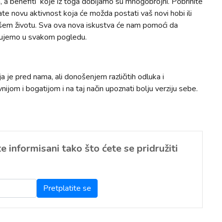
 a benefiti koje iz toga dobijamo su mnogobrojni. Pobrinite
ate novu aktivnost koja će možda postati vaš novi hobi ili
ašem životu. Sva ova nova iskustva će nam pomoći da
edujemo u svakom pogledu.
 je pred nama, ali donošenjem različitih odluka i
vnijom i bogatijom i na taj način upoznati bolju verziju sebe.
 informisani tako što ćete se pridružiti