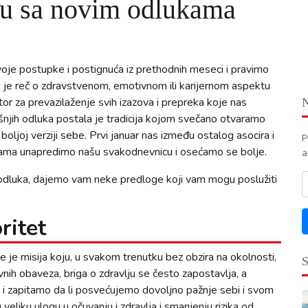
nu sa novim odlukama
je postupke i postignuća iz prethodnih meseci i pravimo
i je reč o zdravstvenom, emotivnom ili karijernom aspektu
ator za prevazilaženje svih izazova i prepreka koje nas
njih odluka postala je tradicija kojom svečano otvaramo
oljoj verziji sebe. Prvi januar nas između ostalog asocira i
P
menama unapredimo našu svakodnevnicu i osećamo se bolje.
a
ih odluka, dajemo vam neke predloge koji vam mogu poslužiti
ritet
e je misija koju, u svakom trenutku bez obzira na okolnosti,
h obaveza, briga o zdravlju se često zapostavlja, a
 i zapitamo da li posvećujemo dovoljno pažnje sebi i svom
u veliku ulogu u očuvanju i zdravlja i smanjenju rizika od