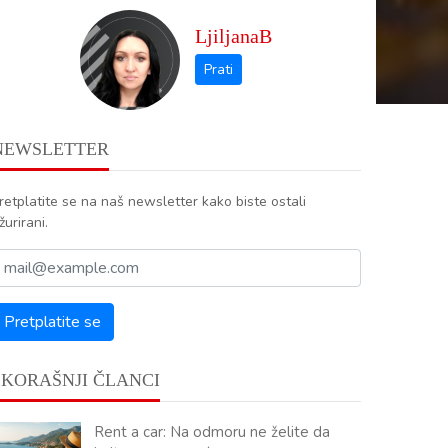
LjiljanaB
NEWSLETTER
retplatite se na naš newsletter kako biste ostali
žurirani.
SKORAŠNJI ČLANCI
Rent a car: Na odmoru ne želite da