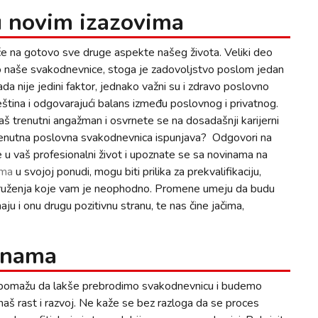
u novim izazovima
če na gotovo sve druge aspekte našeg života. Veliki deo
eo naše svakodnevnice, stoga je zadovoljstvo poslom jedan
da nije jedini faktor, jednako važni su i zdravo poslovno
ština i odgovarajući balans između poslovnog i privatnog.
aš trenutni angažman i osvrnete se na dosadašnji karijerni
trenutna poslovna svakodnevnica ispunjava? Odgovori na
e u vaš profesionalni život i upoznate se sa novinama na
 ima
u svojoj ponudi, mogu biti prilika za prekvalifikaciju,
kruženja koje vam je neophodno. Promene umeju da budu
maju i onu drugu pozitivnu stranu, te nas čine jačima,
vinama
am pomažu da lakše prebrodimo svakodnevnicu i budemo
 naš rast i razvoj. Ne kaže se bez razloga da se proces