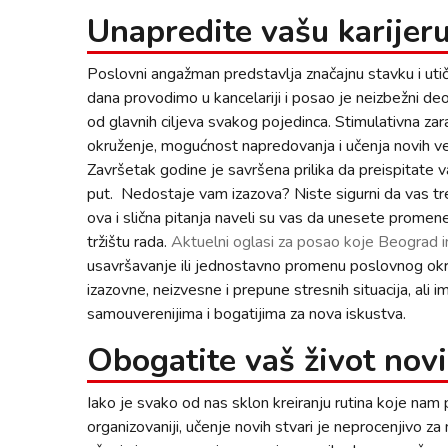
Unapredite vašu karijer
Poslovni angažman predstavlja značajnu stavku i uti
dana provodimo u kancelariji i posao je neizbežni d
od glavnih ciljeva svakog pojedinca. Stimulativna zara
okruženje, mogućnost napredovanja i učenja novih ve
Završetak godine je savršena prilika da preispitate v
put. Nedostaje vam izazova? Niste sigurni da vas 
ova i slična pitanja naveli su vas da unesete promen
tržištu rada.
Aktuelni oglasi za posao koje Beograd
usavršavanje ili jednostavno promenu poslovnog o
izazovne, neizvesne i prepune stresnih situacija, ali i
samouverenijima i bogatijima za nova iskustva.
Obogatite vaš život no
Iako je svako od nas sklon kreiranju rutina koje n
organizovaniji, učenje novih stvari je neprocenjivo za