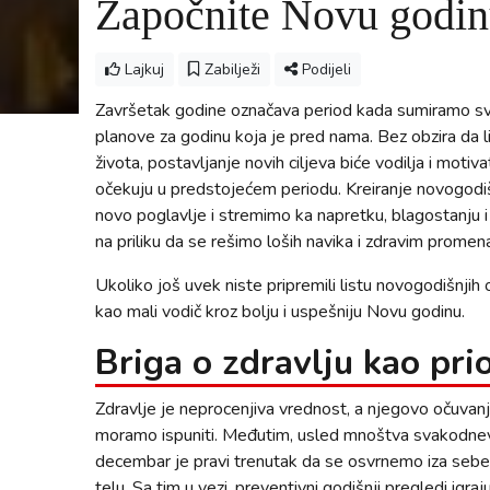
Započnite Novu godi
Lajkuj
Zabilježi
Podijeli
Završetak godine označava period kada sumiramo svo
planove za godinu koja je pred nama. Bez obzira da l
života, postavljanje novih ciljeva biće vodilja i motiv
očekuju u predstojećem periodu. Kreiranje novogodiš
novo poglavlje i stremimo ka napretku, blagostanju i b
na priliku da se rešimo loših navika i zdravim pro
Ukoliko još uvek niste pripremili listu novogodišnj
kao mali vodič kroz bolju i uspešniju Novu godinu.
Briga o zdravlju kao prio
Zdravlje je neprocenjiva vrednost, a njegovo očuvanj
moramo ispuniti. Međutim, usled mnoštva svakodnevni
decembar je pravi trenutak da se osvrnemo iza sebe
telu. Sa tim u vezi, preventivni godišnji pregledi igraj