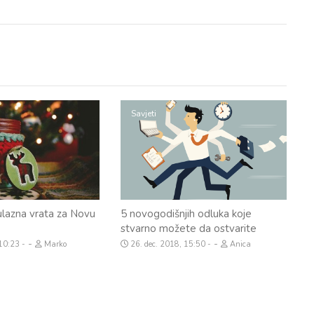
Savjeti
 ulazna vrata za Novu
5 novogodišnjih odluka koje
stvarno možete da ostvarite
-
-
 10:23
Marko
26. dec. 2018, 15:50
Anica