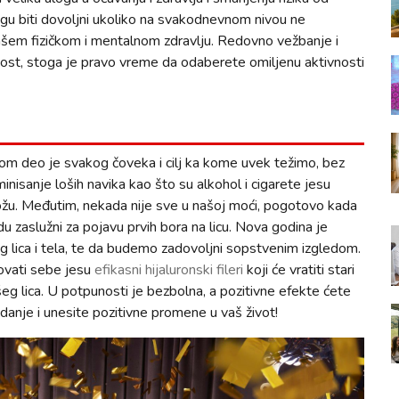
mogu biti dovoljni ukoliko na svakodnevnom nivou ne
šem fizičkom i mentalnom zdravlju. Redovno vežbanje i
ost, stoga je pravo vreme da odaberete omiljenu aktivnosti
m deo je svakog čoveka i cilj ka kome uvek težimo, bez
minisanje loših navika kao što su alkohol i cigarete jesu
kožu. Međutim, nekada nije sve u našoj moći, pogotovo kada
u zaslužni za pojavu prvih bora na licu. Nova godina je
eg lica i tela, te da budemo zadovoljni sopstvenim izgledom.
ovati sebe jesu
efikasni hijaluronski fileri
koji će vratiti stari
eg lica. U potpunosti je bezbolna, a pozitivne efekte ćete
danje i unesite pozitivne promene u vaš život!