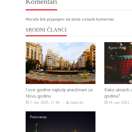
Komentari
Morate biti prijavljeni da biste ostavili komentar.
SRODNI ČLANCI
Putovanja
Kuća i Red
I ove godine najbolji aranžmani za
Kako ukrasiti
Novu godinu
godinu?
-
7. nov. 2025, 17:28
vlada.ilic
14. nov. 2022,
Putovanja