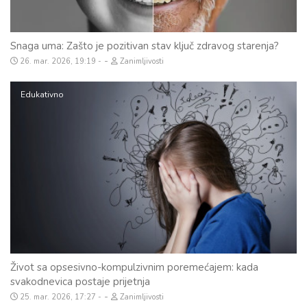
Snaga uma: Zašto je pozitivan stav ključ zdravog starenja?
-
26. mar. 2026, 19:19
Zanimljivosti
Edukativno
Život sa opsesivno-kompulzivnim poremećajem: kada
svakodnevica postaje prijetnja
-
25. mar. 2026, 17:27
Zanimljivosti