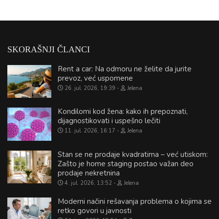
SKORAŠNJI ČLANCI
Rent a car: Na odmoru ne želite da jurite
prevoz, već uspomene
26. jul. 2026, 19:39
Jelena
Kondilomi kod žena: kako ih prepoznati,
dijagnostikovati i uspešno lečiti
11. jul. 2026, 16:17
Jelena
Stan se ne prodaje kvadratima – već utiskom:
Zašto je home staging postao važan deo
prodaje nekretnina
4. jul. 2026, 13:52
Jelena
Moderni načini rešavanja problema o kojima se
retko govori u javnosti