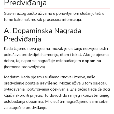
Predviđanja
Glavni razlog zašto uživamo u ponovljenom slušanju leži u
tome kako naš mozak procesuira informaciju:
A. Dopaminska Nagrada
Predviđanja
Kada čujemo novu pjesmu, mozak je u stanju neizvjesnosti i
pokušava predvidjeti harmoniju, ritam i tekst. Ako je pjesma
dobra, taj napor se nagrađuje oslobađanjem
dopamina
(hormona zadovoljstva).
Međutim, kada pjesmu slušamo iznova i iznova, naše
predviđanje postaje
savršeno
. Mozak uživa u tom osjećaju
ovladavanja i potvrđivanja očekivanja. Zna tačno kada će doći
ključni akord ili prijelaz. To dovodi do ranijeg i konzistentnijeg
oslobađanja dopamina. Mi u suštini nagrađujemo sami sebe
za uspješno predviđanje.