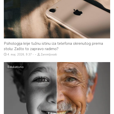
Psihologija krije tužnu istinu iza telefona okrenutog prema
stolu: Zašto to zapravo radimo?
-
4. maj. 2026, 9:37
Zanimljivosti
Edukativno