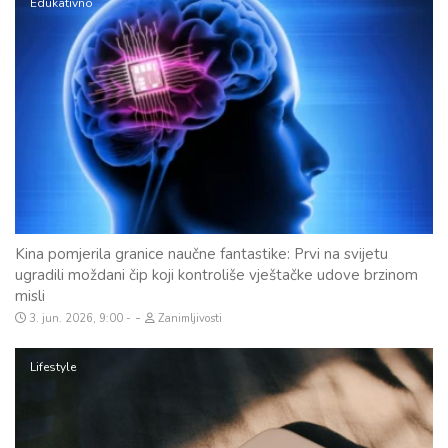
Edukativno
Kina pomjerila granice naučne fantastike: Prvi na svijetu
ugradili moždani čip koji kontroliše vještačke udove brzinom
misli
-
3. jun. 2026, 9:00
Zanimljivosti
Lifestyle