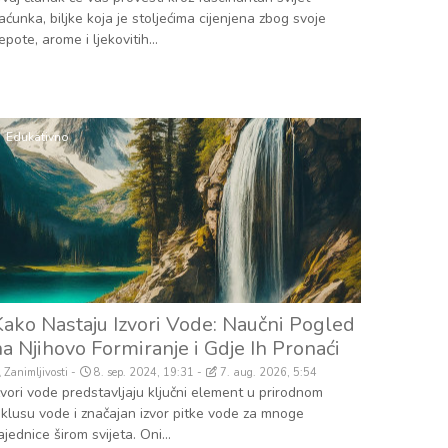
aćunka, biljke koja je stoljećima cijenjena zbog svoje
jepote, arome i ljekovitih...
Edukativno
Kako Nastaju Izvori Vode: Naučni Pogled
a Njihovo Formiranje i Gdje Ih Pronaći
Zanimljivosti
8. sep. 2024, 19:31
7. aug. 2026, 5:54
zvori vode predstavljaju ključni element u prirodnom
iklusu vode i značajan izvor pitke vode za mnoge
ajednice širom svijeta. Oni...