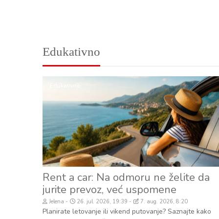
Edukativno
Edukativno
Rent a car: Na odmoru ne želite da
jurite prevoz, već uspomene
Jelena
26. jul. 2026, 19:39
7. aug. 2026, 8:20
Planirate letovanje ili vikend putovanje? Saznajte kako