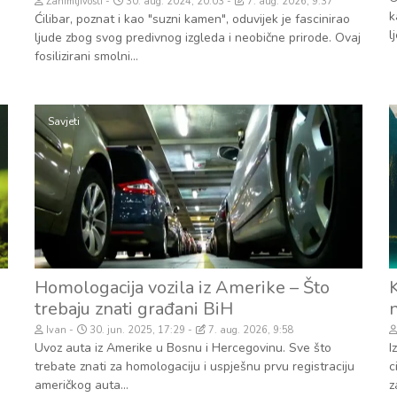
Zanimljivosti
30. aug. 2024, 20:03
7. aug. 2026, 9:37
k
Ćilibar, poznat i kao "suzni kamen", oduvijek je fascinirao
l
ljude zbog svog predivnog izgleda i neobične prirode. Ovaj
fosilizirani smolni...
Savjeti
Homologacija vozila iz Amerike – Što
trebaju znati građani BiH
n
Ivan
30. jun. 2025, 17:29
7. aug. 2026, 9:58
Uvoz auta iz Amerike u Bosnu i Hercegovinu. Sve što
I
trebate znati za homologaciju i uspješnu prvu registraciju
c
američkog auta...
z