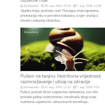
izuzetne ribe
Zanimljivosti
30. aug. 2024, 19:29
7. aug. 2026, 11:09
Aljaška kolja, poznata i kao Theragra chalcogramma,
predstavlja ribu iz porodice bakalara, a njen značaj u
ishrani i industriji ribarstva...
Edukativno
Puževi na tanjiru: Nutritivna vrijednost,
razmnožavanje i uticaj na zdravlje
Zanimljivosti
31. aug. 2024, 12:32
7. aug. 2026, 5:54
Puževi, poznati širom svijeta kao delikatesa, sve više
privlače pažnju nutricionista i istraživača zbog svoje
nutritivne vrijednosti i zdravstvenih beneficija....