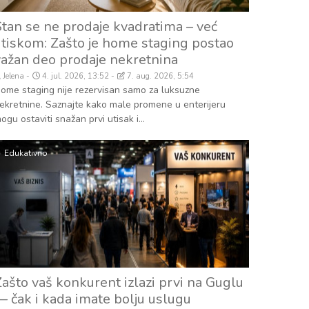
Stan se ne prodaje kvadratima – već
utiskom: Zašto je home staging postao
važan deo prodaje nekretnina
Jelena
4. jul. 2026, 13:52
7. aug. 2026, 5:54
ome staging nije rezervisan samo za luksuzne
ekretnine. Saznajte kako male promene u enterijeru
ogu ostaviti snažan prvi utisak i...
Edukativno
Zašto vaš konkurent izlazi prvi na Guglu
— čak i kada imate bolju uslugu