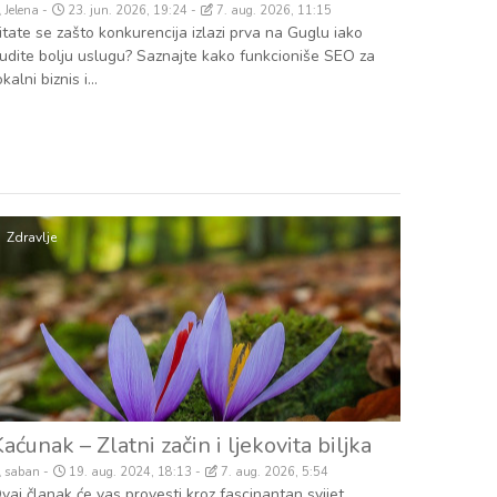
Jelena
23. jun. 2026, 19:24
7. aug. 2026, 11:15
itate se zašto konkurencija izlazi prva na Guglu iako
udite bolju uslugu? Saznajte kako funkcioniše SEO za
okalni biznis i...
Zdravlje
aćunak – Zlatni začin i ljekovita biljka
saban
19. aug. 2024, 18:13
7. aug. 2026, 5:54
vaj članak će vas provesti kroz fascinantan svijet