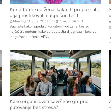
Kondilomi kod žena: kako ih prepoznati,
dijagnostikovati i uspešno lečiti
Jelena
11. jul. 2026, 16:17
7. aug. 2026, 5:54
Saznajte kako izgledaju kondilomi kod žena, koji su
najčešći simptomi, kako se postavlja dijagnoza, i koje su
H
mogućnosti lečenja HPV...
n
m
Edukativno
Kako organizovati savršeno grupno
putovanje bez stresa?