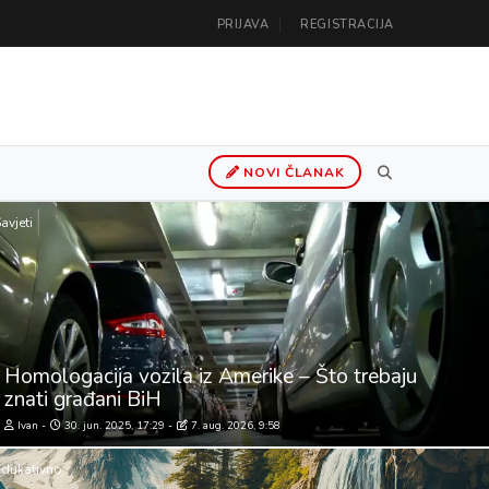
PRIJAVA
REGISTRACIJA
NOVI ČLANAK
avjeti
Homologacija vozila iz Amerike – Što trebaju
znati građani BiH
Ivan
30. jun. 2025, 17:29
7. aug. 2026, 9:58
dukativno