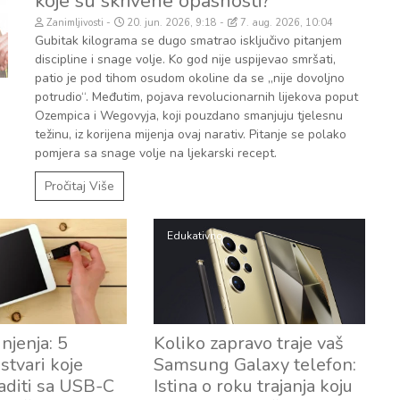
koje su skrivene opasnosti?
Zanimljivosti
20. jun. 2026, 9:18
7. aug. 2026, 10:04
Gubitak kilograma se dugo smatrao isključivo pitanjem
discipline i snage volje. Ko god nije uspijevao smršati,
patio je pod tihom osudom okoline da se „nije dovoljno
potrudio“. Međutim, pojava revolucionarnih lijekova poput
Ozempica i Wegovyja, koji pouzdano smanjuju tjelesnu
težinu, iz korijena mijenja ovaj narativ. Pitanje se polako
pomjera sa snage volje na ljekarski recept.
Pročitaj Više
Edukativno
njenja: 5
Koliko zapravo traje vaš
stvari koje
Samsung Galaxy telefon:
aditi sa USB-C
Istina o roku trajanja koju