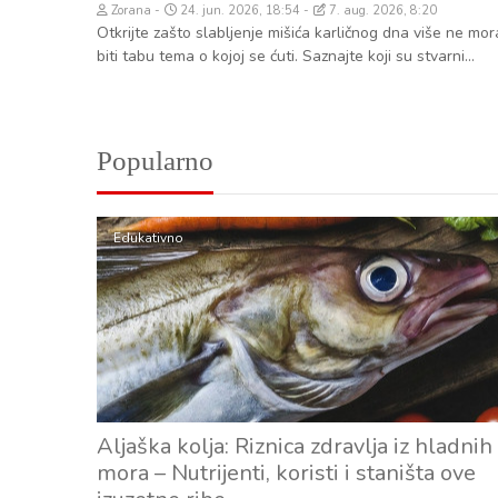
Zorana
24. jun. 2026, 18:54
7. aug. 2026, 8:20
Otkrijte zašto slabljenje mišića karličnog dna više ne mor
biti tabu tema o kojoj se ćuti. Saznajte koji su stvarni...
Popularno
Edukativno
Aljaška kolja: Riznica zdravlja iz hladnih
mora – Nutrijenti, koristi i staništa ove