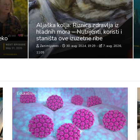
Aljaška kolja: Riznica zdravlja iz
hladnih mora – Nutrijenti, koristi i
reko
staništa ove izuzetne ribe
Zanimljivosti
30. aug. 2024, 19:29
7. aug. 2026,
11:09
Edukativno