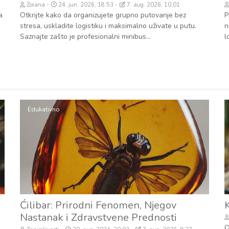
Zorana
24. jun. 2026, 18:53
7. aug. 2026, 10:01
a
Otkrijte kako da organizujete grupno putovanje bez
P
stresa, uskladite logistiku i maksimalno uživate u putu.
n
Saznajte zašto je profesionalni minibus...
l
Edukativno
Ćilibar: Prirodni Fenomen, Njegov
K
Nastanak i Zdravstvene Prednosti
O