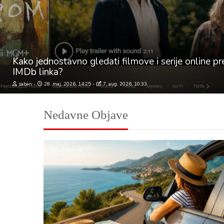
Kako jednostavno gledati filmove i serije online p
IMDb linka?
saban
28. maj. 2026, 14:25
7. aug. 2026, 10:33
Nedavne Objave
Edukativno