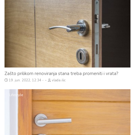
Zašto prilikom renoviranja stana treba promeniti i vrata?
-
19. jun. 2022, 12:34
vlada.ilic
Lifestyle