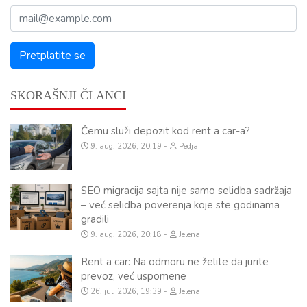
SKORAŠNJI ČLANCI
Čemu služi depozit kod rent a car-a?
9. aug. 2026, 20:19
Pedja
SEO migracija sajta nije samo selidba sadržaja
– već selidba poverenja koje ste godinama
gradili
9. aug. 2026, 20:18
Jelena
Rent a car: Na odmoru ne želite da jurite
prevoz, već uspomene
26. jul. 2026, 19:39
Jelena