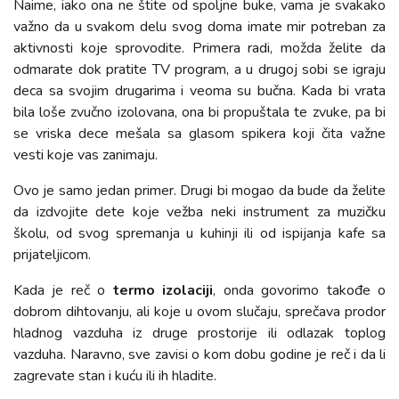
Naime, iako ona ne štite od spoljne buke, vama je svakako
važno da u svakom delu svog doma imate mir potreban za
aktivnosti koje sprovodite. Primera radi, možda želite da
odmarate dok pratite TV program, a u drugoj sobi se igraju
deca sa svojim drugarima i veoma su bučna. Kada bi vrata
bila loše zvučno izolovana, ona bi propuštala te zvuke, pa bi
se vriska dece mešala sa glasom spikera koji čita važne
vesti koje vas zanimaju.
Ovo je samo jedan primer. Drugi bi mogao da bude da želite
da izdvojite dete koje vežba neki instrument za muzičku
školu, od svog spremanja u kuhinji ili od ispijanja kafe sa
prijateljicom.
Kada je reč o
termo izolaciji
, onda govorimo takođe o
dobrom dihtovanju, ali koje u ovom slučaju, sprečava prodor
hladnog vazduha iz druge prostorije ili odlazak toplog
vazduha. Naravno, sve zavisi o kom dobu godine je reč i da li
zagrevate stan i kuću ili ih hladite.