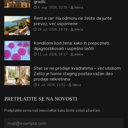
gradili
9. aug. 2026, 20:18
Jelena
Rent a car: Na odmoru ne želite da jurite
prevoz, već uspomene
26. jul. 2026, 19:39
Jelena
Kondilomi kod žena: kako ih prepoznati,
dijagnostikovati i uspešno lečiti
11. jul. 2026, 16:17
Jelena
Stan se ne prodaje kvadratima – već utiskom:
Zašto je home staging postao važan deo
prodaje nekretnina
4. jul. 2026, 13:52
Jelena
PRETPLATITE SE NA NOVOSTI
Pretplatite se na naš newsletter kako biste ostali ažurirani.