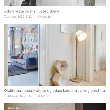
Sobna vrata po meri vašeg doma
-
14. dec. 2022, 3:22
vlada.ilic
Kuća i Red
Kvalitetna sobna vrata su ogledalo komfora svakog prostora
-
30. aug. 2022, 9:58
Marko
Kuća i Red