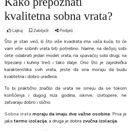
Kako prepoznati
kvalitetna sobna vrata?
Lajkuj
Zabilježi
Podijeli
Što je stan veći, ili što više kvadrata ima vaša kuća, to će
vam više sobnih vrata biti potrebno. Naime, na dečijoj sobi
ćete odabrati jedan model vrata, na spavaćoj sobi drugi, na
trpezariji i kuhinji treći i tako dalje. Ono što je zajednička
karakteristika svih vrata, jeste da ona moraju da budu
kvalitetna i dobro urađena.
To bi praktično značilo da vrata ne smeju da se tokom
korišćenja i dugog niza godina, iskrive, izvitopere, ne
zatvaraju dobro i slično.
Sobna vrata
moraju da imaju dve važne osobine
. Prva je
jaka
termo izolacija
, a druga je dobra
zvučna izolacija
.