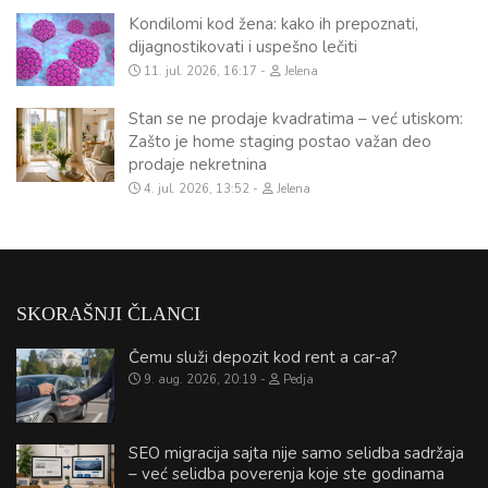
Kondilomi kod žena: kako ih prepoznati,
dijagnostikovati i uspešno lečiti
11. jul. 2026, 16:17
Jelena
Stan se ne prodaje kvadratima – već utiskom:
Zašto je home staging postao važan deo
prodaje nekretnina
4. jul. 2026, 13:52
Jelena
SKORAŠNJI ČLANCI
Čemu služi depozit kod rent a car-a?
9. aug. 2026, 20:19
Pedja
SEO migracija sajta nije samo selidba sadržaja
– već selidba poverenja koje ste godinama