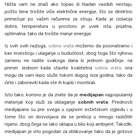
Ništa vam ne znači ako topao ili hladan vazduh nestaju,
pošto time trošite više električne energije, što se direktno
primećuje po vašim računima za struju. Kada je izolacija
dobra, temperatura u prostoru je uvek ista, prijatna,
optimalna, tako da trošite manje energije.
Iz svih ovih razloga,
sobna vrata
možemo da posmatramo i
kao investiciju i ulaganje u budućnost, zbog toga što njihovu
zamenu ne radite svakoga dana ili jednom godišnje, na
primer. Jednom kada stavite kvalitetna
sobna vrata
, ona
mogu da vam lepo služe tokom dugog niza godina, tako da
ćete i zaboraviti kada ste ih kupili i montirali.
Isto tako, korisno je da znate da je
medijapan
najpopularniji
materijal koji služi za oblaganje
sobnih vrata
. Prednosti
medijapana su pre svega u sjajnom estetskom izgledu i u
tome što on dozvoljava da se preboji u mnogo različitih
nijansi, zbog čega se lako uklapa u bilo koji ambijent. Takođe,
medijapan je vrlo pogodan za oblikovanje tako da je gotovo