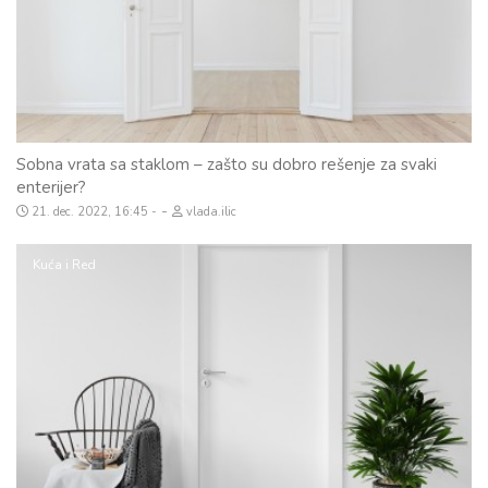
Sobna vrata sa staklom – zašto su dobro rešenje za svaki
enterijer?
-
21. dec. 2022, 16:45
vlada.ilic
Kuća i Red