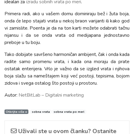
idealan za
izradu sobnih vrata po meri
.
Primera radi, ako u vašem domu dominiraju bež i žuta boja,
onda će lepo stajati vrata u nekoj braon varijanti ili kako god
vi zamislite. Poenta je da na ton karti možete odabrati tačnu
nijansu i da se onda vrata od medijapana jednostavno
preboje u tu boju.
Tako dobijate savršeno harmoničan ambijent, čak i onda kada
radite samo promenu vrata, i kada ona moraju da prate
ostatak enterijera. Vrlo je važno da se izgled vrata i njihova
boja slažu sa nameštajem koji već postoji, tepisima, bojom
zidova i svega ostalog što postoji u prostoru.
Autor:
NetBitLab – Digitalni marketing
Otkrijte više o
sobna vrata
sobna vrata po meri
Uživali ste u ovom članku? Ostanite