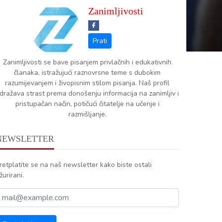
Zanimljivosti
Zanimljivosti se bave pisanjem privlačnih i edukativnih
članaka, istražujući raznovrsne teme s dubokim
razumijevanjem i živopisnim stilom pisanja. Naš profil
dražava strast prema donošenju informacija na zanimljiv i
pristupačan način, potičući čitatelje na učenje i
razmišljanje.
NEWSLETTER
retplatite se na naš newsletter kako biste ostali
žurirani.