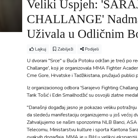
Veliki Uspjeh: 'SA
CHALLANGE' Nadmaši
Uživala u Odličnim 
Lajkuj
Zabilježi
Podijeli
U dvorani "Srce" u Buća Potoku održan je treći po 
Challange', koji je organizovala MMA Fighter Academ
Crne Gore, Hrvatske i Tadžikistana, pružajući publici 
Iz organizacionog odbora 'Sarajevo Fighting Challange
Tarik Tošić i Edin Smailhodžić su osvojili zlatne meda
"Današnji događaj jasno je pokazao veliku potražnju
da sledeću manifestaciju organizujemo u još većoj d
Zahvaljujemo se našim sponzorima NLB Banci, ASA Ban
Telecomu, Ministarstvu kulture i sporta Kantona Sara
ovakvih događaja. MMA je u BiH u velikoj ekspanziji 