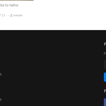
šta to tačno
-
 7:13
livealife
P
i,
o