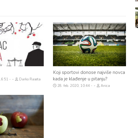
Sport
Koji sportovi donose najviše novca
kada je klađenje u pitanju?
-
 16:51
Darko Raseta
-
28. feb. 2020, 10:44
Anica