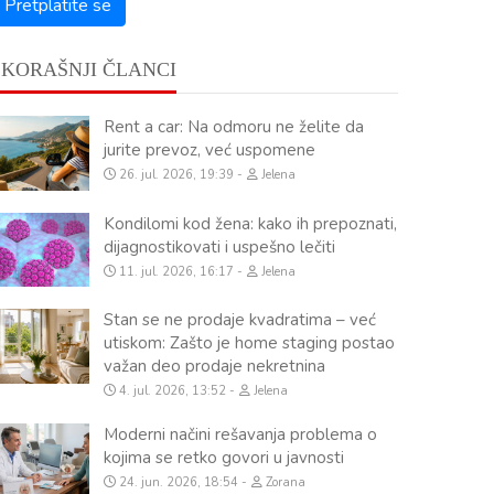
SKORAŠNJI ČLANCI
Rent a car: Na odmoru ne želite da
jurite prevoz, već uspomene
26. jul. 2026, 19:39
Jelena
Kondilomi kod žena: kako ih prepoznati,
dijagnostikovati i uspešno lečiti
11. jul. 2026, 16:17
Jelena
Stan se ne prodaje kvadratima – već
utiskom: Zašto je home staging postao
važan deo prodaje nekretnina
4. jul. 2026, 13:52
Jelena
Moderni načini rešavanja problema o
kojima se retko govori u javnosti
24. jun. 2026, 18:54
Zorana