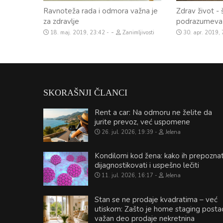
Ravnoteža rada i odmora važna je
Zdrav život - 
za zdravlje
podrazumeva
-
18. maj. 2019, 23:42
Zanimljivosti
30. apr. 2019,
SKORAŠNJI ČLANCI
Rent a car: Na odmoru ne želite da
jurite prevoz, već uspomene
26. jul. 2026, 19:39
Jelena
Kondilomi kod žena: kako ih prepoznat
dijagnostikovati i uspešno lečiti
11. jul. 2026, 16:17
Jelena
Stan se ne prodaje kvadratima – već
utiskom: Zašto je home staging posta
važan deo prodaje nekretnina