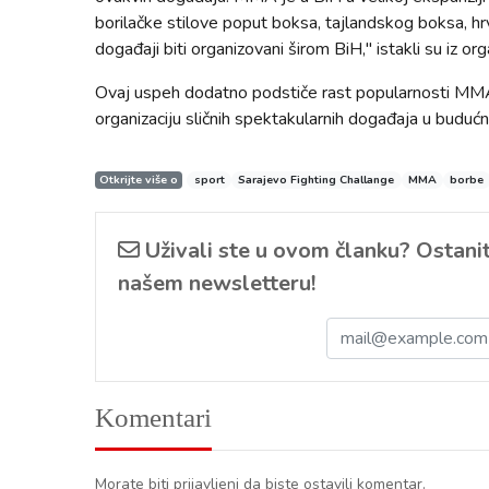
borilačke stilove poput boksa, tajlandskog boksa, hrv
događaji biti organizovani širom BiH," istakli su iz o
Ovaj uspeh dodatno podstiče rast popularnosti MMA s
organizaciju sličnih spektakularnih događaja u budućn
Otkrijte više o
sport
Sarajevo Fighting Challange
MMA
borbe
Uživali ste u ovom članku? Ostanite
našem newsletteru!
Komentari
Morate biti prijavljeni da biste ostavili komentar.