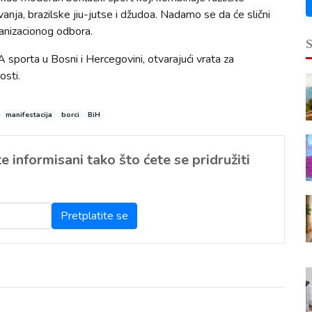
anja, brazilske jiu-jutse i džudoa. Nadamo se da će slični
rganizacionog odbora.
porta u Bosni i Hercegovini, otvarajući vrata za
osti.
manifestacija
borci
BiH
 informisani tako što ćete se pridružiti