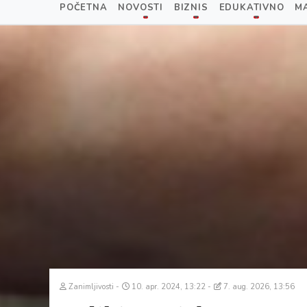
POČETNA
NOVOSTI
BIZNIS
EDUKATIVNO
M
Zanimljivosti
10. apr. 2024, 13:22
7. aug. 2026, 13:56