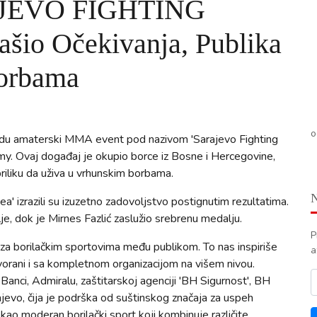
RAJEVO FIGHTING
o Očekivanja, Publika
Borbama
o
redu amaterski MMA event pod nazivom 'Sarajevo Fighting
y. Ovaj događaj je okupio borce iz Bosne i Hercegovine,
priliku da uživa u vrhunskim borbama.
a' izrazili su izuzetno zadovoljstvo postignutim rezultatima.
lje, dok je Mirnes Fazlić zaslužio srebrenu medalju.
P
 za borilačkim sportovima među publikom. To nas inspiriše
a
vorani i sa kompletnom organizacijom na višem nivou.
ci, Admiralu, zaštitarskoj agenciji 'BH Sigurnost', BH
jevo, čija je podrška od suštinskog značaja za uspeh
kao moderan borilački sport koji kombinuje različite