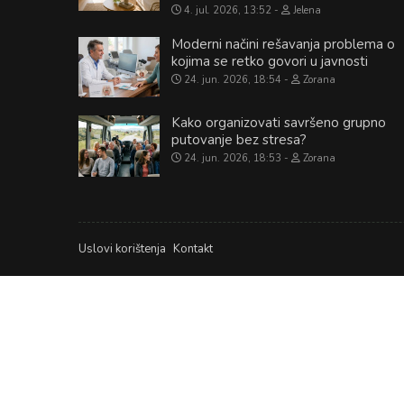
4. jul. 2026, 13:52
Jelena
Moderni načini rešavanja problema o
kojima se retko govori u javnosti
24. jun. 2026, 18:54
Zorana
Kako organizovati savršeno grupno
putovanje bez stresa?
24. jun. 2026, 18:53
Zorana
Uslovi korištenja
Kontakt