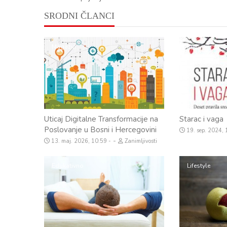
SRODNI ČLANCI
Magazin
Kultura
Uticaj Digitalne Transformacije na
Starac i vaga
Poslovanje u Bosni i Hercegovini
19. sep. 2024,
-
13. maj. 2026, 10:59
Zanimljivosti
Edukativno
Lifestyle