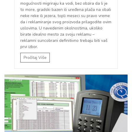
mogućnosti migriraju ka vodi, bez obzira da li je
to more, gradski bazen ili uređena plaža na obali
neke reke ili jezera, topli meseci su pravo vreme
da i reklamiranje svog proizvoda prilagodite ovim
uslovima. U navedenim okolnostima, ukoliko
birate idealno mesto za svoju reklamu –
reklamni suncobrani definitivno trebaju biti vaš
prvi izbor.
Pročitaj Više
Privreda