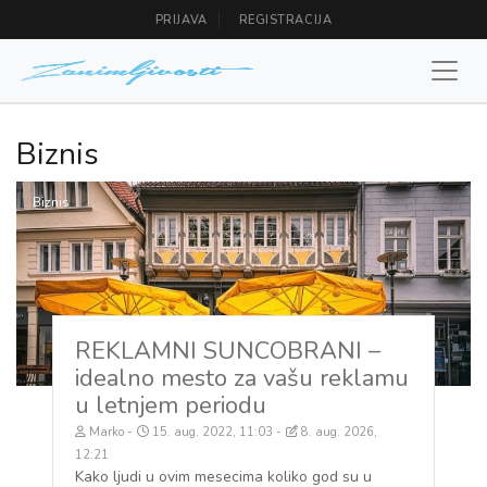
PRIJAVA
REGISTRACIJA
Biznis
Biznis
REKLAMNI SUNCOBRANI –
idealno mesto za vašu reklamu
u letnjem periodu
Marko
15. aug. 2022, 11:03
8. aug. 2026,
12:21
Kako ljudi u ovim mesecima koliko god su u