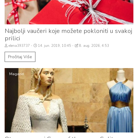
Najbolji vaučeri koje možete pokloniti u svakoj
prilici
elena393737
14. jun. 2019, 10:45
8. aug. 2026, 4:53
Pročitaj Više
Magazin