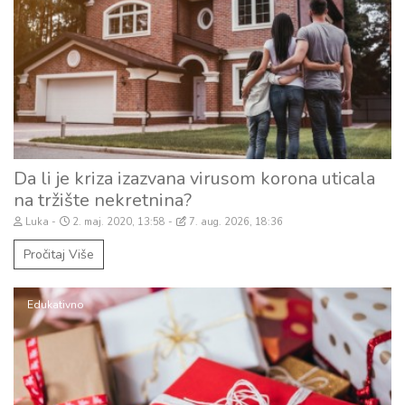
Da li je kriza izazvana virusom korona uticala
na tržište nekretnina?
Luka
2. maj. 2020, 13:58
7. aug. 2026, 18:36
Pročitaj Više
Edukativno