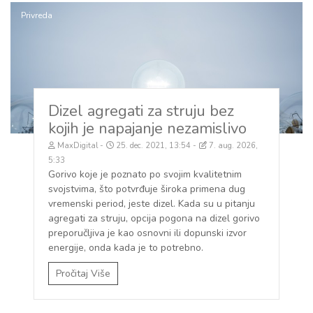
Privreda
Dizel agregati za struju bez
kojih je napajanje nezamislivo
MaxDigital
25. dec. 2021, 13:54
7. aug. 2026,
5:33
Gorivo koje je poznato po svojim kvalitetnim
svojstvima, što potvrđuje široka primena dug
vremenski period, jeste dizel. Kada su u pitanju
agregati za struju, opcija pogona na dizel gorivo
preporučljiva je kao osnovni ili dopunski izvor
energije, onda kada je to potrebno.
Pročitaj Više