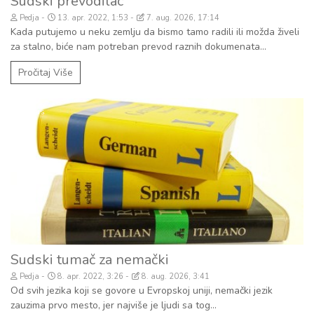
Sudski prevodilac
Pedja
13. apr. 2022, 1:53
7. aug. 2026, 17:14
Kada putujemo u neku zemlju da bismo tamo radili ili možda živeli
za stalno, biće nam potreban prevod raznih dokumenata...
Pročitaj Više
Biznis
Sudski tumač za nemački
Pedja
8. apr. 2022, 3:26
8. aug. 2026, 3:41
Od svih jezika koji se govore u Evropskoj uniji, nemački jezik
zauzima prvo mesto, jer najviše je ljudi sa tog...