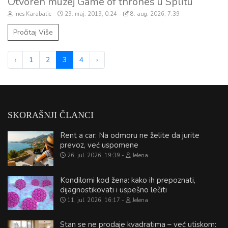
Otvoren muzej Game of thrones u Splitu
Ines Karabatic
29. maj. 2019, 0:24
8. aug. 2026, 7:39
Pročitaj Više
‹
1
2
3
4
›
SKORAŠNJI ČLANCI
Rent a car: Na odmoru ne želite da jurite
prevoz, već uspomene
26. jul. 2026, 19:39
Jelena
Kondilomi kod žena: kako ih prepoznati,
dijagnostikovati i uspešno lečiti
11. jul. 2026, 16:17
Jelena
Stan se ne prodaje kvadratima – već utiskom: