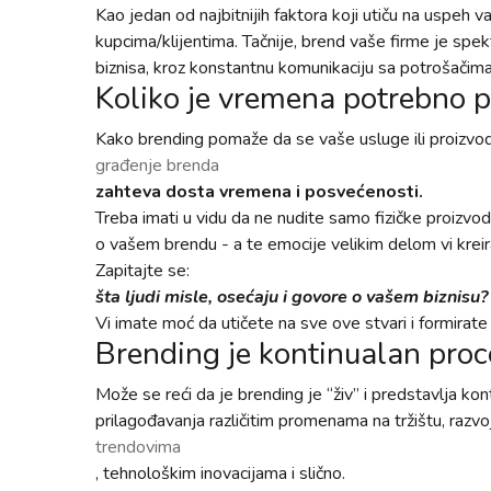
Kao jedan od najbitnijih faktora koji utiču na uspeh 
kupcima/klijentima. Tačnije, brend vaše firme je spekt
biznisa, kroz konstantnu komunikaciju sa potrošačima
Koliko je vremena potrebno p
Kako brending pomaže da se vaše usluge ili proizvodi l
građenje brenda
zahteva dosta vremena i posvećenosti.
Treba imati u vidu da ne nudite samo fizičke proizvode
o vašem brendu - a te emocije velikim delom vi kreir
Zapitajte se:
šta ljudi misle, osećaju i govore o vašem biznisu?
Vi imate moć da utičete na sve ove stvari i formirate 
Brending je kontinualan proc
Može se reći da je brending je “živ” i predstavlja 
prilagođavanja različitim promenama na tržištu, razvo
trendovima
, tehnološkim inovacijama i slično.