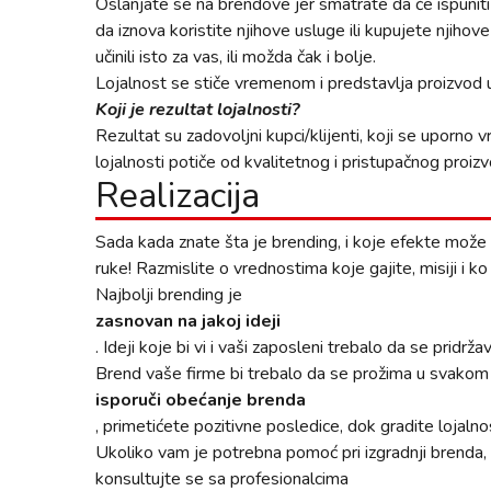
Oslanjate se na brendove jer smatrate da će ispuniti 
da iznova koristite njihove usluge ili kupujete njihov
učinili isto za vas, ili možda čak i bolje.
Lojalnost se stiče vremenom i predstavlja proizvod 
Koji je rezultat lojalnosti?
Rezultat su zadovoljni kupci/klijenti, koji se uporno 
lojalnosti potiče od kvalitetnog i pristupačnog proizvo
Realizacija
Sada kada znate šta je brending, i koje efekte može 
ruke! Razmislite o vrednostima koje gajite, misiji i ko
Najbolji brending je
zasnovan na jakoj ideji
. Ideji koje bi vi i vaši zaposleni trebalo da se pridrž
Brend vaše firme bi trebalo da se prožima u svakom se
isporuči obećanje brenda
, primetićete pozitivne posledice, dok gradite lojalnos
Ukoliko vam je potrebna pomoć pri izgradnji brenda,
konsultujte se sa profesionalcima