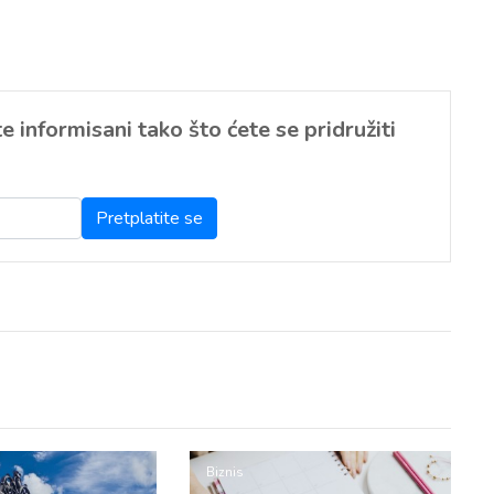
 informisani tako što ćete se pridružiti
Biznis