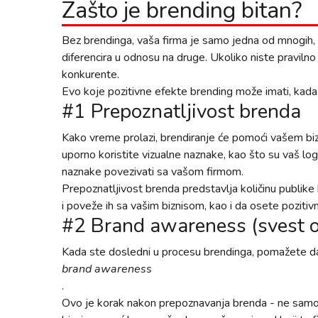
Zašto je brending bitan?
Bez brendinga, vaša firma je samo jedna od mnogih, 
diferencira u odnosu na druge. Ukoliko niste pravilno
konkurente.
Evo koje pozitivne efekte brending može imati, kad
#1 Prepoznatljivost brenda
Kako vreme prolazi, brendiranje će pomoći vašem bi
uporno koristite vizualne naznake, kao što su vaš logo
naznake povezivati sa vašom firmom.
Prepoznatljivost brenda predstavlja količinu publike 
i poveže ih sa vašim biznisom, kao i da osete poziti
#2 Brand awareness (svest o
Kada ste dosledni u procesu brendinga, pomažete da
brand awareness
.
Ovo je korak nakon prepoznavanja brenda - ne samo