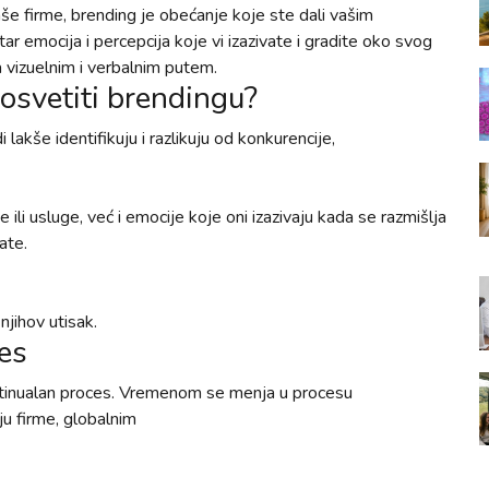
vaše firme, brending je obećanje koje ste dali vašim
ar emocija i percepcija koje vi izazivate i gradite oko svog
 vizuelnim i verbalnim putem.
osvetiti brendingu?
akše identifikuju i razlikuju od konkurencije,
 ili usluge, već i emocije koje oni izazivaju kada se razmišlja
ate.
njihov utisak.
es
kontinualan proces. Vremenom se menja u procesu
ju firme, globalnim