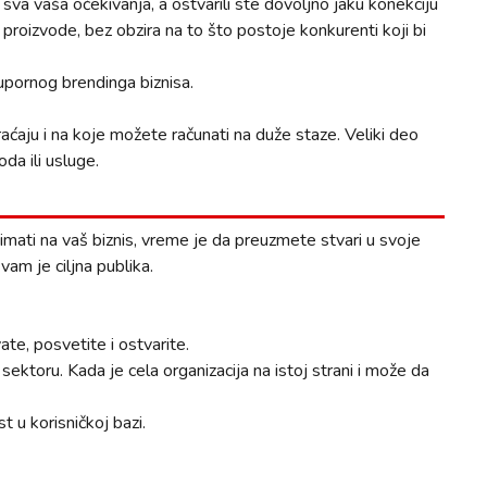
sva vaša očekivanja, a ostvarili ste dovoljno jaku konekciju
e proizvode, bez obzira na to što postoje konkurenti koji bi
upornog brendinga biznisa.
vraćaju i na koje možete računati na duže staze. Veliki deo
da ili usluge.
imati na vaš biznis, vreme je da preuzmete stvari u svoje
 vam je ciljna publika.
avate, posvetite i ostvarite.
ktoru. Kada je cela organizacija na istoj strani i može da
t u korisničkoj bazi.