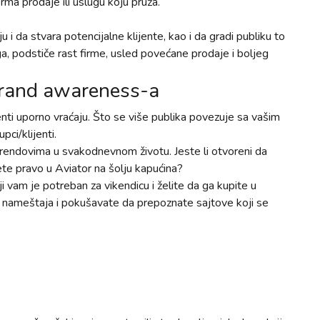
ma prodaje ili uslugu koju pruža.
i da stvara potencijalne klijente, kao i da gradi publiku to
ga, podstiče rast firme, usled povećane prodaje i boljeg
 brand awareness-a
enti uporno vraćaju. Što se više publika povezuje sa vašim
ci/klijenti.
brendovima u svakodnevnom životu. Jeste li otvoreni da
dete pravo u Aviator na šolju kapućina?
vam je potreban za vikendicu i želite da ga kupite u
e nameštaja i pokušavate da prepoznate sajtove koji se