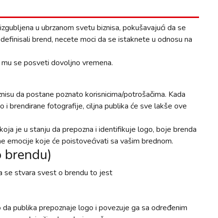
izgubljena u ubrzanom svetu biznisa, pokušavajući da se
 definisali brend, necete moci da se istaknete u odnosu na
a mu se posveti dovoljno vremena.
znisu da postane poznato korisnicima/potrošačima. Kada
 i brendirane fotografije, ciljna publika će sve lakše ove
koja je u stanju da prepozna i identifikuje logo, boje brenda
vne emocije koje će poistovećivati sa vašim brednom.
 brendu)
 se stvara svest o brendu to jest
 da publika prepoznaje logo i povezuje ga sa određenim