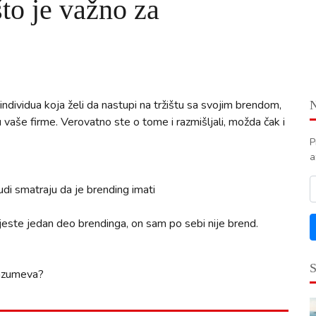
što je važno za
li individua koja želi da nastupi na tržištu sa svojim brendom,
 vaše firme. Verovatno ste o tome i razmišljali, možda čak i
P
a
udi smatraju da je brending imati
jeste jedan deo brendinga, on sam po sebi nije brend.
razumeva?