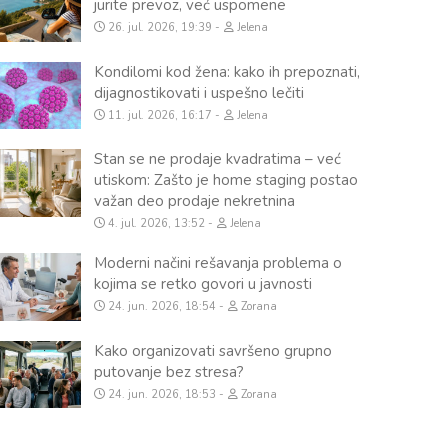
jurite prevoz, već uspomene
26. jul. 2026, 19:39
Jelena
Kondilomi kod žena: kako ih prepoznati,
dijagnostikovati i uspešno lečiti
11. jul. 2026, 16:17
Jelena
Stan se ne prodaje kvadratima – već
utiskom: Zašto je home staging postao
važan deo prodaje nekretnina
4. jul. 2026, 13:52
Jelena
Moderni načini rešavanja problema o
kojima se retko govori u javnosti
24. jun. 2026, 18:54
Zorana
Kako organizovati savršeno grupno
putovanje bez stresa?
24. jun. 2026, 18:53
Zorana