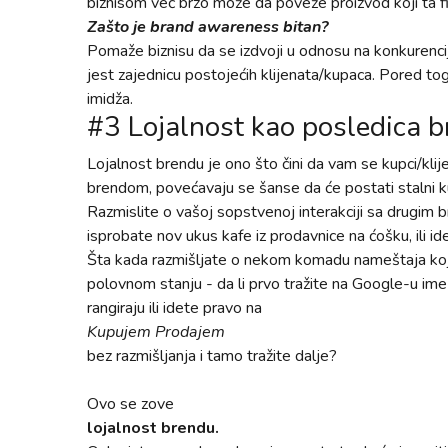
biznisom već brzo može da poveže proizvod koji ta fir
Zašto je brand awareness bitan?
Pomaže biznisu da se izdvoji u odnosu na konkurenciju 
jest zajednicu postojećih klijenata/kupaca. Pored to
imidža.
#3 Lojalnost kao posledica
Lojalnost brendu je ono što čini da vam se kupci/klij
brendom, povećavaju se šanse da će postati stalni kup
Razmislite o vašoj sopstvenoj interakciji sa drugim 
isprobate nov ukus kafe iz prodavnice na ćošku, ili i
Šta kada razmišljate o nekom komadu nameštaja koji 
polovnom stanju - da li prvo tražite na Google-u im
rangiraju ili idete pravo na
Kupujem Prodajem
bez razmišljanja i tamo tražite dalje?
Ovo se zove
lojalnost brendu.