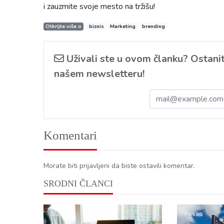
i zauzmite svoje mesto na tržišu!
Otkrijte više o
biznis
Marketing
brending
Uživali ste u ovom članku? Ostanite
našem newsletteru!
Komentari
Morate biti prijavljeni da biste ostavili komentar.
SRODNI ČLANCI
Biznis
Posao