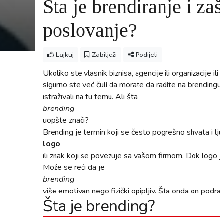
Šta je brendiranje i za
poslovanje?
Lajkuj
Zabilježi
Podijeli
Ukoliko ste vlasnik biznisa, agencije ili organizacije i
sigurno ste već čuli da morate da radite na brendingu
istraživali na tu temu. Ali šta
brending
uopšte znači?
Brending je termin koji se često pogrešno shvata i lj
logo
ili znak koji se povezuje sa vašom firmom. Dok logo 
Može se reći da je
brending
više emotivan nego fizički opipljiv. Šta onda on pod
Šta je brending?