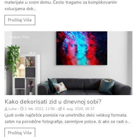
materijale u svom domu. Često tragamo za komplikovanim
solucijama dok...
Pročitaj Više
Hrana i Piće
Kako dekorisati zid u dnevnoj sobi?
Luka
2. feb. 2022, 12:58
6. aug. 2026, 18:37
Ljudi ovde najčešće pomisle na umetničko delo velikog formata,
zatim na porodične fotografije, zanimljive police, ili ako se radi o...
Pročitaj Više