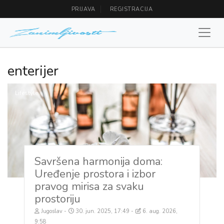
PRIJAVA
REGISTRACIJA
enterijer
Lifestyle
Savršena harmonija doma:
Uređenje prostora i izbor
pravog mirisa za svaku
prostoriju
Jugoslav
30. jun. 2025, 17:49
6. aug. 2026,
9:58