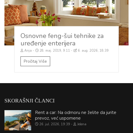
Osnovne feng-šui tehnike za
uređenje enterijera
Anja
28. maj. 2019, 9:11
6. aug. 2026, 18:39
Pročitaj Više
SKORAŠNJI ČLANCI
Rent a car: Na odmoru ne želite da jurite
prevoz, već uspomene
26. jul. 2026, 19:39
Jelena