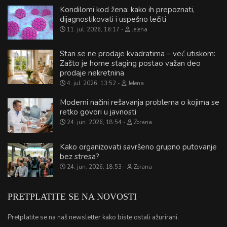
Kondilomi kod žena: kako ih prepoznati,
dijagnostikovati i uspešno lečiti
11. jul. 2026, 16:17
Jelena
Stan se ne prodaje kvadratima – već utiskom:
Zašto je home staging postao važan deo
prodaje nekretnina
4. jul. 2026, 13:52
Jelena
Moderni načini rešavanja problema o kojima se
retko govori u javnosti
24. jun. 2026, 18:54
Zorana
Kako organizovati savršeno grupno putovanje
bez stresa?
24. jun. 2026, 18:53
Zorana
PRETPLATITE SE NA NOVOSTI
Pretplatite se na naš newsletter kako biste ostali ažurirani.