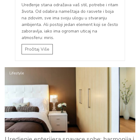
Uređenje stana odražava vaš stil, potrebe i ritam
života. Od odabira nameštaja do rasvete i boja
na zidovim, sve ima svoju ulogu u stvaranju
ambijenta. Ali postoji jedan element koji se često
zaboravlja, iako ima ogroman uticaj na
atmosferu: miris.
Pročitaj Više
Lifestyle
Uredjenje enterijera spavace sobe: harmonija i