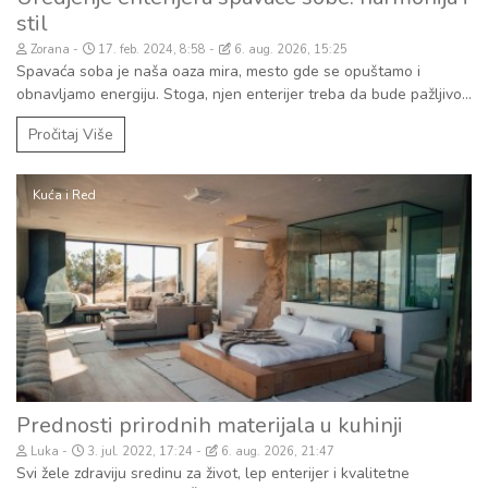
stil
Zorana
17. feb. 2024, 8:58
6. aug. 2026, 15:25
Spavaća soba je naša oaza mira, mesto gde se opuštamo i
obnavljamo energiju. Stoga, njen enterijer treba da bude pažljivo...
Pročitaj Više
Kuća i Red
Prednosti prirodnih materijala u kuhinji
Luka
3. jul. 2022, 17:24
6. aug. 2026, 21:47
Svi žele zdraviju sredinu za život, lep enterijer i kvalitetne