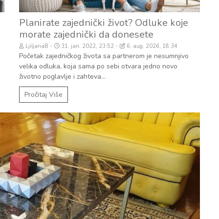
Planirate zajednički život? Odluke koje
morate zajednički da donesete
LjiljanaB
31. jan. 2022, 23:52
6. aug. 2026, 18:34
Početak zajedničkog života sa partnerom je nesumnjivo
velika odluka, koja sama po sebi otvara jedno novo
životno poglavlje i zahteva...
Pročitaj Više