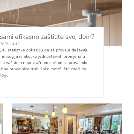
ami efikasno zaštitite svoj dom?
 2026, 14:43
, ali statistike pokazuju da se provale dešavaju
hnologija i nekoliko jednostavnih promjena u
činiti vaš dom neprivlačnom metom za provalnike.
ina provalnika traži "lake mete", što znači da
logu.
Kuća i Red