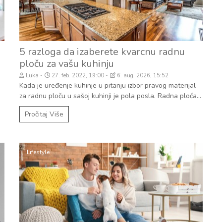
5 razloga da izaberete kvarcnu radnu
ploču za vašu kuhinju
Luka
27. feb. 2022, 19:00
6. aug. 2026, 15:52
Kada je uređenje kuhinje u pitanju izbor pravog materijal
za radnu ploču u sašoj kuhinji je pola posla. Radna ploča...
Pročitaj Više
Lifestyle