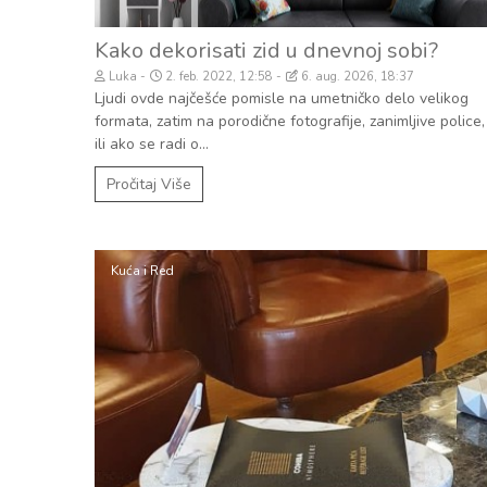
Kako dekorisati zid u dnevnoj sobi?
Luka
2. feb. 2022, 12:58
6. aug. 2026, 18:37
Ljudi ovde najčešće pomisle na umetničko delo velikog
formata, zatim na porodične fotografije, zanimljive police,
ili ako se radi o...
Pročitaj Više
Kuća i Red