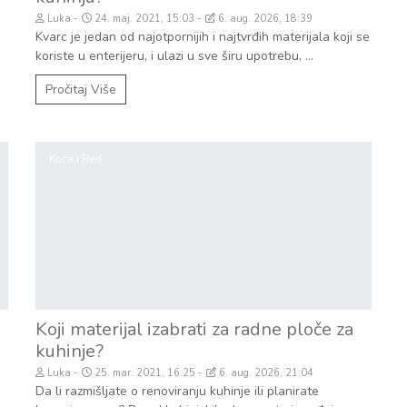
Luka
24. maj. 2021, 15:03
6. aug. 2026, 18:39
Kvarc je jedan od najotpornijih i najtvrđih materijala koji se
koriste u enterijeru, i ulazi u sve širu upotrebu, ...
Pročitaj Više
Kuća i Red
Koji materijal izabrati za radne ploče za
kuhinje?
Luka
25. mar. 2021, 16:25
6. aug. 2026, 21:04
Da li razmišljate o renoviranju kuhinje ili planirate