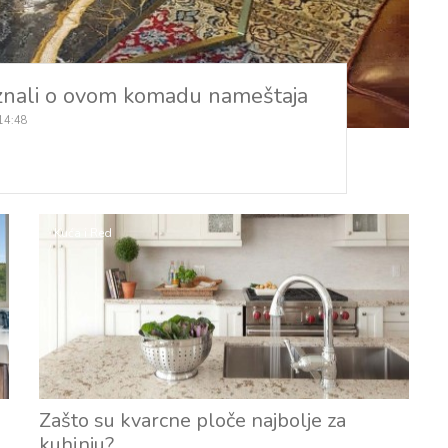
e znali o ovom komadu nameštaja
 14:48
Kuća i Red
Zašto su kvarcne ploče najbolje za
kuhinju?