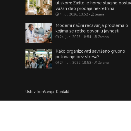
utiskom: Zašto je home staging posta
važan deo prodaje nekretnina
4. jul. 2026, 13:52
Jelena
Moderni načini rešavanja problema o
kojima se retko govori u javnosti
24. jun. 2026, 18:54
Zorana
Kako organizovati savršeno grupno
putovanje bez stresa?
24. jun. 2026, 18:53
Zorana
Uslovi korištenja
Kontakt