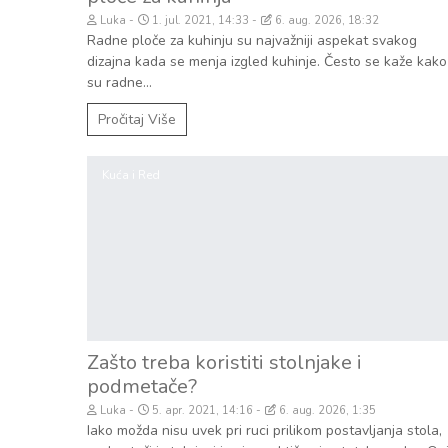
Luka
1. jul. 2021, 14:33
6. aug. 2026, 18:32
Radne ploče za kuhinju su najvažniji aspekat svakog
dizajna kada se menja izgled kuhinje. Često se kaže kako
su radne...
Pročitaj Više
Kuća i Red
Zašto treba koristiti stolnjake i
podmetače?
Luka
5. apr. 2021, 14:16
6. aug. 2026, 1:35
Iako možda nisu uvek pri ruci prilikom postavljanja stola,