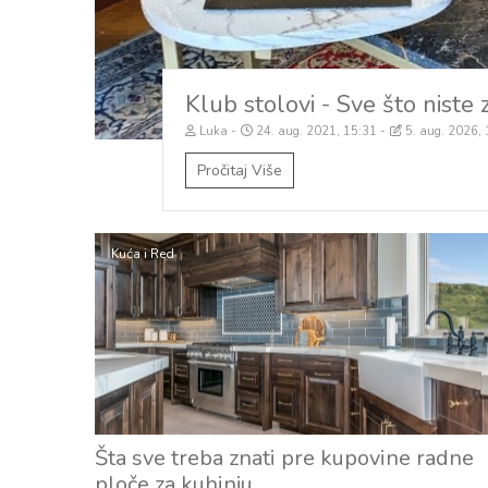
Klub stolovi - Sve što nist
Luka
24. aug. 2021, 15:31
5. aug. 2026,
Pročitaj Više
Kuća i Red
Šta sve treba znati pre kupovine radne
ploče za kuhinju