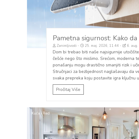
Pametna sigurnost: Kako da s
Zanimljivosti
25. maj. 2026, 11:44
6. aug.
Dom bi trebao biti naše najsigurnije utočište
češće nego što mislimo. Srećom, moderna te
ponašanju mogu drastično smanjiti rizik i u
Stručnjaci za bezbjednost naglašavaju da već
svaka prepreka koju postavite igra ključnu u
Pročitaj Više
Kuća i Red