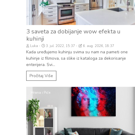
3 saveta za dobijanje wow efekta u
kuhinji
Luka
3. jul. 2022, 15:37
6. aug. 2026, 18:37
Kada uređujemo kuhinju svima su nam na pameti one
kuhinje iz filmova, sa slike iz kataloga za dekorisanje
enterijera. Svi...
Pročitaj Više
Hrana i Piće