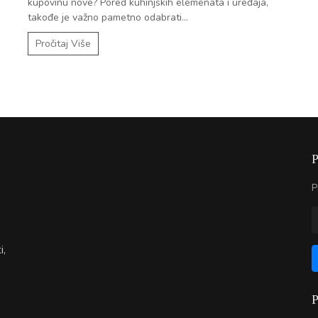
i
kupovinu nove? Pored kuhinjskih elemenata i uređaja,
takođe je važno pametno odabrati...
Pročitaj Više
P
i,