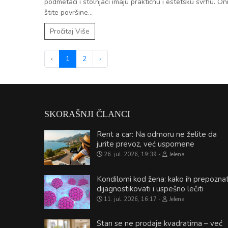
podmetači i stolnjaci imaju praktičnu i estetsku svrhu. On
štite površine...
Pročitaj Više
‹
1
2
›
SKORAŠNJI ČLANCI
Rent a car: Na odmoru ne želite da
jurite prevoz, već uspomene
26. jul. 2026, 19:39
Jelena
Kondilomi kod žena: kako ih prepoznat
dijagnostikovati i uspešno lečiti
11. jul. 2026, 16:17
Jelena
Stan se ne prodaje kvadratima – već