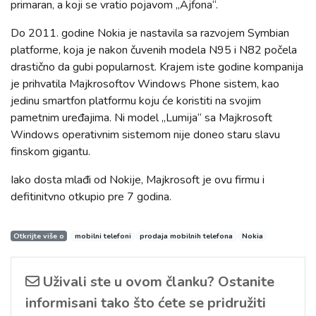
primaran, a koji se vratio pojavom „Ajfona“.
Do 2011. godine Nokia je nastavila sa razvojem Symbian
platforme, koja je nakon čuvenih modela N95 i N82 počela
drastično da gubi popularnost. Krajem iste godine kompanija
je prihvatila Majkrosoftov Windows Phone sistem, kao
jedinu smartfon platformu koju će koristiti na svojim
pametnim uređajima. Ni model „Lumija“ sa Majkrosoft
Windows operativnim sistemom nije doneo staru slavu
finskom gigantu.
Iako dosta mlađi od Nokije, Majkrosoft je ovu firmu i
defitinitvno otkupio pre 7 godina.
Otkrijte više o
mobilni telefoni
prodaja mobilnih telefona
Nokia
Uživali ste u ovom članku? Ostanite
informisani tako što ćete se pridružiti