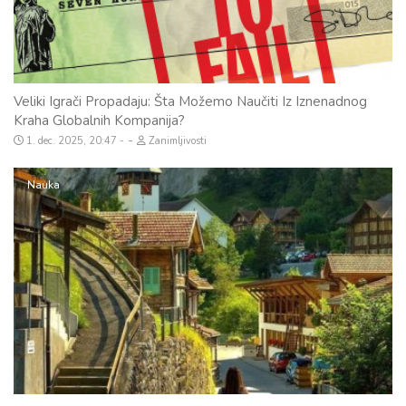
Veliki Igrači Propadaju: Šta Možemo Naučiti Iz Iznenadnog
Kraha Globalnih Kompanija?
-
1. dec. 2025, 20:47
Zanimljivosti
Nauka