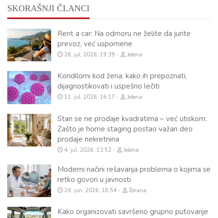
SKORAŠNJI ČLANCI
Rent a car: Na odmoru ne želite da jurite
prevoz, već uspomene
26. jul. 2026, 19:39
Jelena
Kondilomi kod žena: kako ih prepoznati,
dijagnostikovati i uspešno lečiti
11. jul. 2026, 16:17
Jelena
Stan se ne prodaje kvadratima – već utiskom:
Zašto je home staging postao važan deo
prodaje nekretnina
4. jul. 2026, 13:52
Jelena
Moderni načini rešavanja problema o kojima se
retko govori u javnosti
24. jun. 2026, 18:54
Zorana
Kako organizovati savršeno grupno putovanje