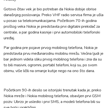
Gotovo čitav vek je bio potreban da Nokia dobije obrise
današnjeg poslovanja. Preko VHF radio servisa firma je ušla
u posao sa telekomunikacijama. Početkom 70-ih godina
prošlog veka Nokia je predstavila prvi digitalni prekidač za
centrale, a par godina kasnije i prvi automobilski telefonski
uređaj.
Par godina pre pojave prvog mobilnog telefona, Nokia je
predstavila prvu međunarodnu mobilnu mrežu. Većina ljudi je
bar jednom videla sliku prvog mobilnog telefona i zna da su
to bili masivni, ogromni, portabl telefoni, koji su, po svom
obimu, više ličili na omanje kutije nego na ono što dana.
Početkom 90-ih desilo se istorijski trenutak kada je, preko
Nokia mreže i Nokia mobilnog telefona, obavljen prvi GSM
poziv. Ubrzo je usledio i prvi SMS, a modeli telefona bili su
sve bolji i praktičniji.