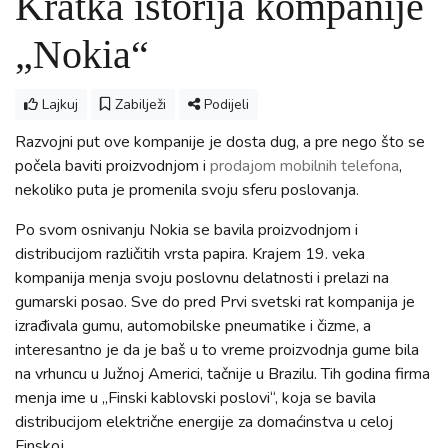
Kratka istorija kompanije
„Nokia“
Lajkuj
Zabilježi
Podijeli
Razvojni put ove kompanije je dosta dug, a pre nego što se
počela baviti proizvodnjom i
prodajom mobilnih telefona
,
nekoliko puta je promenila svoju sferu poslovanja.
Po svom osnivanju Nokia se bavila proizvodnjom i
distribucijom različitih vrsta papira. Krajem 19. veka
kompanija menja svoju poslovnu delatnosti i prelazi na
gumarski posao. Sve do pred Prvi svetski rat kompanija je
izrađivala gumu, automobilske pneumatike i čizme, a
interesantno je da je baš u to vreme proizvodnja gume bila
na vrhuncu u Južnoj Americi, tačnije u Brazilu. Tih godina firma
menja ime u „Finski kablovski poslovi“, koja se bavila
distribucijom električne energije za domaćinstva u celoj
Finskoj.