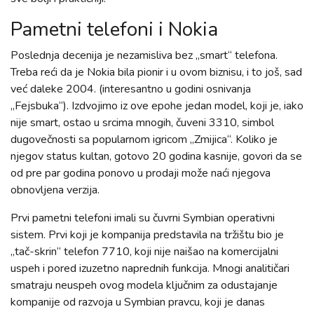
Pametni telefoni i Nokia
Poslednja decenija je nezamisliva bez „smart“ telefona.
Treba reći da je Nokia bila pionir i u ovom biznisu, i to još, sad
već daleke 2004. (interesantno u godini osnivanja
„Fejsbuka“). Izdvojimo iz ove epohe jedan model, koji je, iako
nije smart, ostao u srcima mnogih, čuveni 3310, simbol
dugovečnosti sa popularnom igricom „Zmijica“. Koliko je
njegov status kultan, gotovo 20 godina kasnije, govori da se
od pre par godina ponovo u prodaji može naći njegova
obnovljena verzija.
Prvi pametni telefoni imali su čuvrni Symbian operativni
sistem. Prvi koji je kompanija predstavila na tržištu bio je
„tač-skrin“ telefon 7710, koji nije naišao na komercijalni
uspeh i pored izuzetno naprednih funkcija. Mnogi analitičari
smatraju neuspeh ovog modela ključnim za odustajanje
kompanije od razvoja u Symbian pravcu, koji je danas