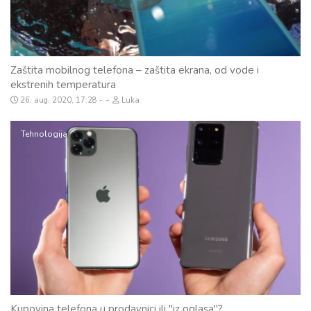
Zaštita mobilnog telefona – zaštita ekrana, od vode i
ekstrenih temperatura
-
26. aug. 2020, 17:28
Luka
Tehnologija
Kupovina telefona u prodavnici ili "iz oglasa"?