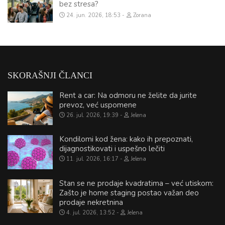
bez stresa?
24. jun. 2026, 18:53
Zorana
SKORAŠNJI ČLANCI
Rent a car: Na odmoru ne želite da jurite
prevoz, već uspomene
26. jul. 2026, 19:39
Jelena
Kondilomi kod žena: kako ih prepoznati,
dijagnostikovati i uspešno lečiti
11. jul. 2026, 16:17
Jelena
Stan se ne prodaje kvadratima – već utiskom:
Zašto je home staging postao važan deo
prodaje nekretnina
4. jul. 2026, 13:52
Jelena