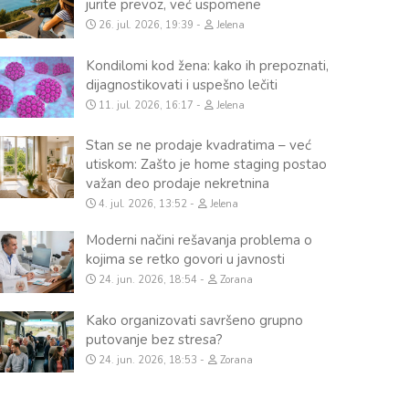
jurite prevoz, već uspomene
26. jul. 2026, 19:39
Jelena
Kondilomi kod žena: kako ih prepoznati,
dijagnostikovati i uspešno lečiti
11. jul. 2026, 16:17
Jelena
Stan se ne prodaje kvadratima – već
utiskom: Zašto je home staging postao
važan deo prodaje nekretnina
4. jul. 2026, 13:52
Jelena
Moderni načini rešavanja problema o
kojima se retko govori u javnosti
24. jun. 2026, 18:54
Zorana
Kako organizovati savršeno grupno
putovanje bez stresa?
24. jun. 2026, 18:53
Zorana