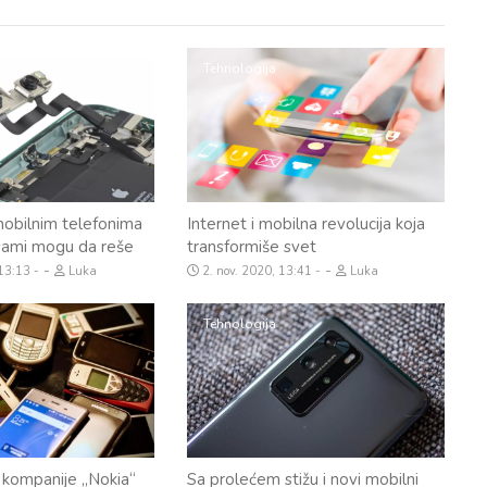
Tehnologija
mobilnim telefonima
Internet i mobilna revolucija koja
i sami mogu da reše
transformiše svet
-
-
 13:13
Luka
2. nov. 2020, 13:41
Luka
Tehnologija
a kompanije „Nokia“
Sa prolećem stižu i novi mobilni