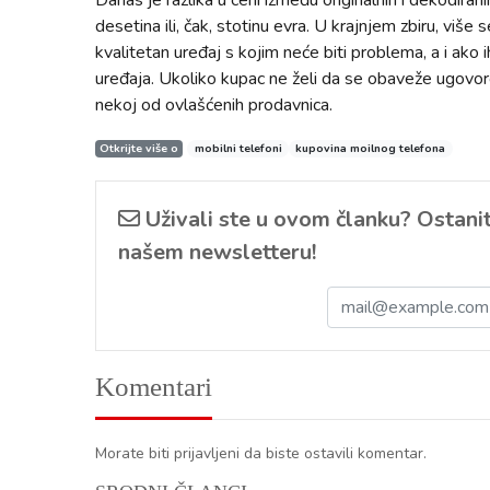
Danas je razlika u ceni između originalnih i dekodira
desetina ili, čak, stotinu evra. U krajnjem zbiru, više se
kvalitetan uređaj s kojim neće biti problema, a i a
uređaja. Ukoliko kupac ne želi da se obaveže ugovor
nekoj od ovlašćenih prodavnica.
Otkrijte više o
mobilni telefoni
kupovina moilnog telefona
Uživali ste u ovom članku? Ostanite
našem newsletteru!
Komentari
Morate biti prijavljeni da biste ostavili komentar.