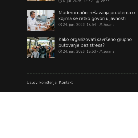
4. jul. 2026, 13:52
Jelena
Moderni načini rešavanja problema o
kojima se retko govori u javnosti
24. jun. 2026, 18:54
Zorana
Kako organizovati savršeno grupno
putovanje bez stresa?
24. jun. 2026, 18:53
Zorana
Uslovi korištenja
Kontakt