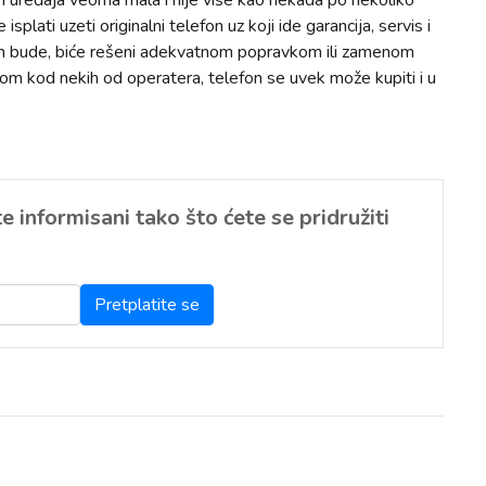
nih uređaja veoma mala i nije više kao nekada po nekoliko
 isplati uzeti originalni telefon uz koji ide garancija, servis i
ko ih bude, biće rešeni adekvatnom popravkom ili zamenom
om kod nekih od operatera, telefon se uvek može kupiti i u
 informisani tako što ćete se pridružiti