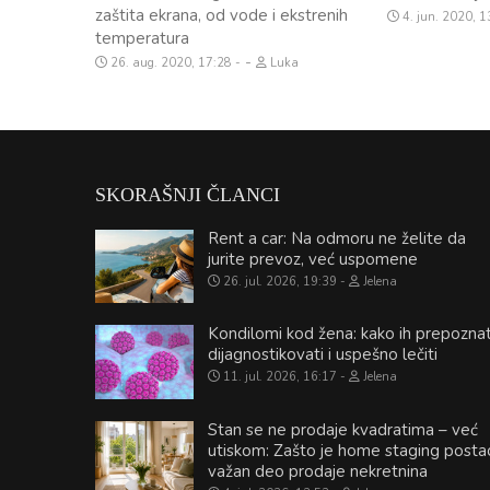
zaštita ekrana, od vode i ekstrenih
4. jun. 2020, 
temperatura
-
26. aug. 2020, 17:28
Luka
SKORAŠNJI ČLANCI
Rent a car: Na odmoru ne želite da
jurite prevoz, već uspomene
26. jul. 2026, 19:39
Jelena
Kondilomi kod žena: kako ih prepoznat
dijagnostikovati i uspešno lečiti
11. jul. 2026, 16:17
Jelena
Stan se ne prodaje kvadratima – već
utiskom: Zašto je home staging posta
važan deo prodaje nekretnina