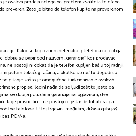
to je ovakva prodaja nelegalna, problem kvaliteta telefona
de prevaren. Zato je bitno da telefon kupite na proverenom
 garancije. Kako se kupovinom nelegalnog telefona ne dobija
o, dobija se papir pod nazivom „garancija“ koji prodavac
na, ne postoji ni dokaz da je telefon kupljen baš u toj radnji.
i ni putem tekućeg računa, a ukoliko se nešto dogodi sa
će se pitanje zašto je omogućeno funkcionisanje ovakvih
rimene propisa. Jedini način da se ljudi zaštite jeste da
jima se dobija pouzdana garancija na, uglavnom, dve
o koje pravno lice, ne postoji registar distributera, pa
bilne telefone. U toj trgovini, međutim, država gubi još
ju bez PDV-a.