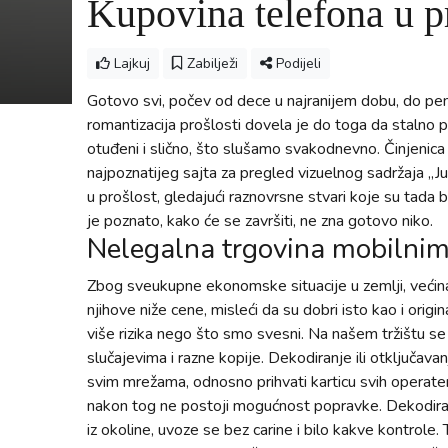
Kupovina telefona u pr
Lajkuj
Zabilježi
Podijeli
Gotovo svi, počev od dece u najranijem dobu, do pe
romantizacija prošlosti dovela je do toga da stalno 
otuđeni i slično, što slušamo svakodnevno. Činjenica
najpoznatijeg sajta za pregled vizuelnog sadržaja „Ju
u prošlost, gledajući raznovrsne stvari koje su tada 
je poznato, kako će se završiti, ne zna gotovo niko.
Nelegalna trgovina mobilnim
Zbog sveukupne ekonomske situacije u zemlji, većina
njihove niže cene, misleći da su dobri isto kao i ori
više rizika nego što smo svesni. Na našem tržištu se
slučajevima i razne kopije. Dekodiranje ili otključav
svim mrežama, odnosno prihvati karticu svih operater
nakon tog ne postoji mogućnost popravke. Dekodirani
iz okoline, uvoze se bez carine i bilo kakve kontrole.