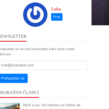
Luka
NEWSLETTER
retplatite se na naš newsletter kako biste ostali
žurirani.
SKORAŠNJI ČLANCI
Rent a car: Na odmoru ne želite da