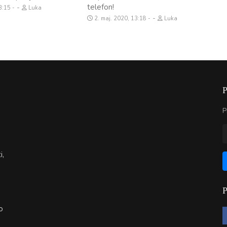
telefon!
-
13:15
Luka
-
2. maj. 2020, 13:18
Luka
P
i,
o