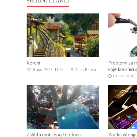
SRODNI ČLANCI
Nauka
Tehnologija
Koreni
Problemi sa 
koje korisnic
-
19. nov. 2023, 11:54
Darko Raseta
19. nov. 2020,
Tehnologija
Tehnologija
Zaštita mobilnog telefona –
Kratka istorij