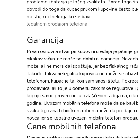
probleme i baterija je lošeg kvaliteta. Pored toga š
dovodi do toga da kupac prilikom kupovine često bu
mestu, kod nekoga ko se bavi
legalnom prodajom telefona
.
Garancija
Prva i osnovna stvar pri kupovini uređaja je pitanje
nikakav račun, ne može se dobiti ni garancija. Navodn
može, a i ne mora da ispoštuje, jer bez fiskalnog raču
Takođe, takva nelegalna kupovina ne može se obavit
telefonom, kupac je taj koji sam snosi štetu. Pokre
prodavnica, ali to je u domenu zakonske regulative i p
kupuju samo provereno, u ovlašćenim radnjama, u ko
godine. Uvozom mobilnih telefona može da se bavi bil
svaka trgovina tehničkom robom može da prodaje i mo
novca jer se ilegalno uvezeni mobilni telefoni proda
Cene mobilnih telefona