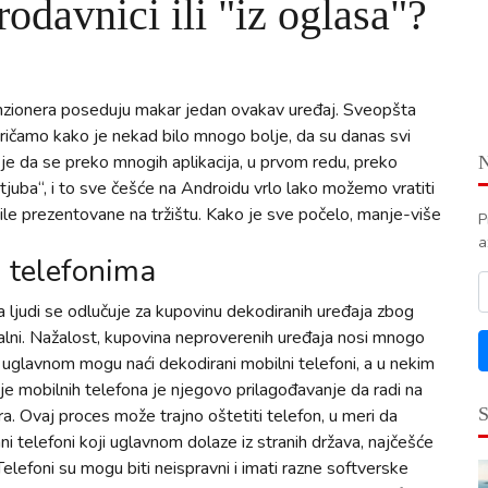
odavnici ili "iz oglasa"?
nzionera poseduju makar jedan ovakav uređaj. Sveopšta
pričamo kako je nekad bilo mnogo bolje, da su danas svi
 je da se preko mnogih aplikacija, u prvom redu, preko
tjuba“, i to sve češće na Androidu vrlo lako možemo vratiti
bile prezentovane na tržištu. Kako je sve počelo, manje-više
P
a
 telefonima
 ljudi se odlučuje za kupovinu dekodiranih uređaja zbog
ginalni. Nažalost, kupovina neproverenih uređaja nosi mnogo
 uglavnom mogu naći dekodirani mobilni telefoni, a u nekim
anje mobilnih telefona je njegovo prilagođavanje da radi na
a. Ovaj proces može trajno oštetiti telefon, u meri da
 telefoni koji uglavnom dolaze iz stranih država, najčešće
 Telefoni su mogu biti neispravni i imati razne softverske