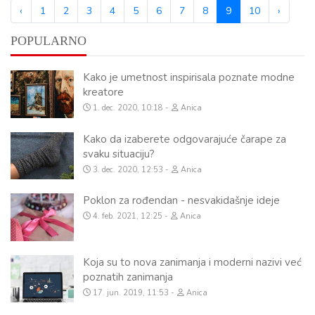
‹
1
2
3
4
5
6
7
8
9
10
›
POPULARNO
Kako je umetnost inspirisala poznate modne
kreatore
1. dec. 2020, 10:18
Anica
Kako da izaberete odgovarajuće čarape za
svaku situaciju?
3. dec. 2020, 12:53
Anica
Poklon za rođendan - nesvakidašnje ideje
4. feb. 2021, 12:25
Anica
Koja su to nova zanimanja i moderni nazivi već
poznatih zanimanja
17. jun. 2019, 11:53
Anica