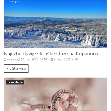
Lifestyle
Najuzbudljivije skijaške staze na Kopaoniku
Anica
14. nov. 2018, 17:56
8. aug. 2026, 4:28
Pročitaj Više
Edukativno