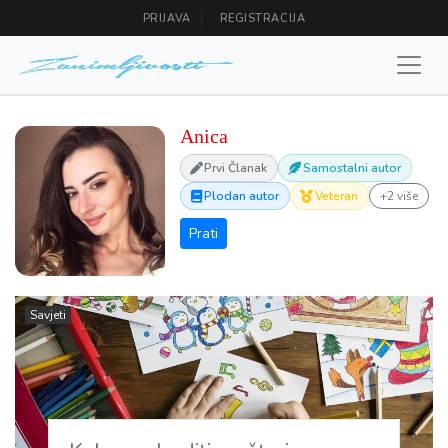
PRIJAVA
REGISTRACIJA
Anica
Prvi Članak
Samostalni autor
Plodan autor
Veteran
+2 više
Savjeti