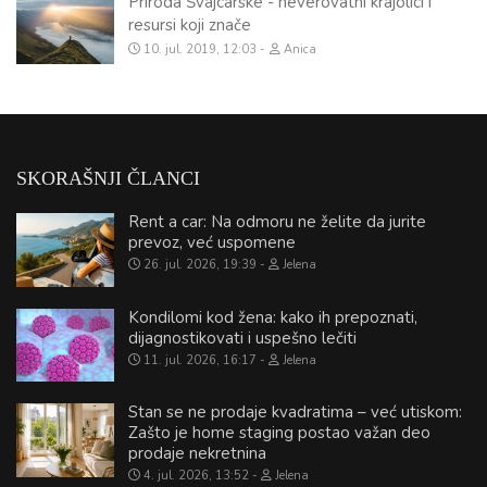
Priroda Švajcarske - neverovatni krajolici i
resursi koji znače
10. jul. 2019, 12:03
Anica
SKORAŠNJI ČLANCI
Rent a car: Na odmoru ne želite da jurite
prevoz, već uspomene
26. jul. 2026, 19:39
Jelena
Kondilomi kod žena: kako ih prepoznati,
dijagnostikovati i uspešno lečiti
11. jul. 2026, 16:17
Jelena
Stan se ne prodaje kvadratima – već utiskom:
Zašto je home staging postao važan deo
prodaje nekretnina
4. jul. 2026, 13:52
Jelena