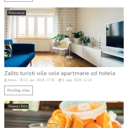
Putovanja
Zašto turisti više vole apartmane od hotela
Anica
11. jan. 2019, 17:01
6. aug. 2026, 12:14
Pročitaj Više
Hrana i Piće