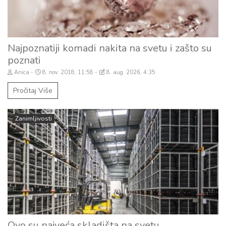
Najpoznatiji komadi nakita na svetu i zašto su
poznati
Anica
8. nov. 2018, 11:58
8. aug. 2026, 4:35
Pročitaj Više
Zanimljivosti
Ovo su najveća skladišta na svetu