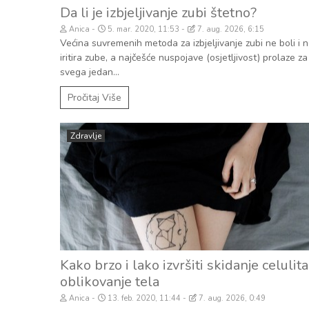
Da li je izbjeljivanje zubi štetno?
Anica
5. mar. 2020, 11:53
7. aug. 2026, 6:15
Većina suvremenih metoda za izbjeljivanje zubi ne boli i 
iritira zube, a najčešće nuspojave (osjetljivost) prolaze za
svega jedan...
Pročitaj Više
Zdravlje
Kako brzo i lako izvršiti skidanje celulita
oblikovanje tela
Anica
13. feb. 2020, 11:44
7. aug. 2026, 0:49