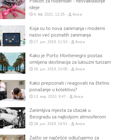
Poklon za rođendan - nesvakidašnje
ideje
4. feb. 2021, 12:25
Anica
Koja su to nova zanimanja i moderni
nazivi već poznatih zanimanja
17. jun. 2019, 11:53
Anica
Kako je Porto Montenegro postao
omiljena destinacija za luksuzni turizam
18. jun. 2019, 10:05
Anica
Kako prepoznati i reagovati na štetno
ponašanje u kolektivu?
12. maj. 2023, 9:47
Anica
Zanimljiva mjesta za izlazak u
Beogradu sa najboljom atmosferom
26. jun. 2019, 16:51
Anica
Zašto se najčešće odlučujemo za