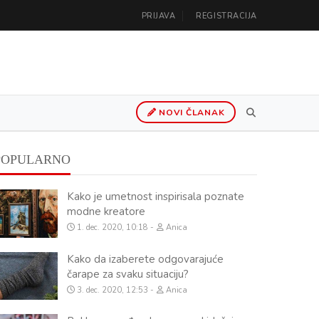
PRIJAVA
REGISTRACIJA
NOVI ČLANAK
POPULARNO
Kako je umetnost inspirisala poznate
modne kreatore
1. dec. 2020, 10:18
Anica
Kako da izaberete odgovarajuće
čarape za svaku situaciju?
3. dec. 2020, 12:53
Anica