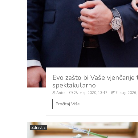
Evo zašto bi Vaše vjenčanje 
spektakularno
Anica
28. maj. 2020, 13:47
7. aug. 2026,
Pročitaj Više
Zdravlje