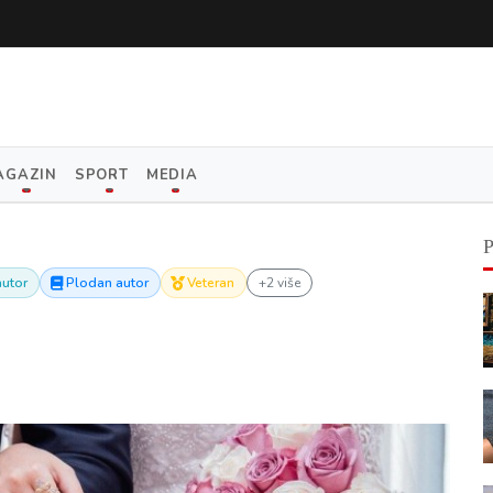
AGAZIN
SPORT
MEDIA
utor
Plodan autor
Veteran
+2 više