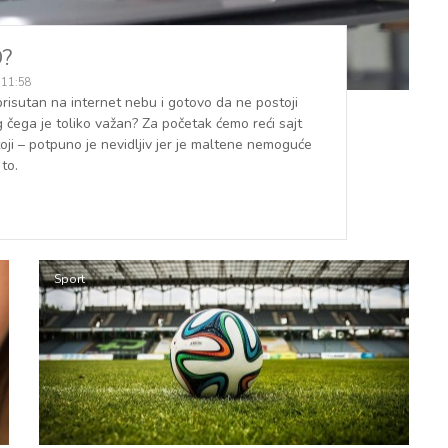
O?
 11:58
 prisutan na internet nebu i gotovo da ne postoji
g čega je toliko važan? Za početak ćemo reći sajt
oji – potpuno je nevidljiv jer je maltene nemoguće
to.
Sport