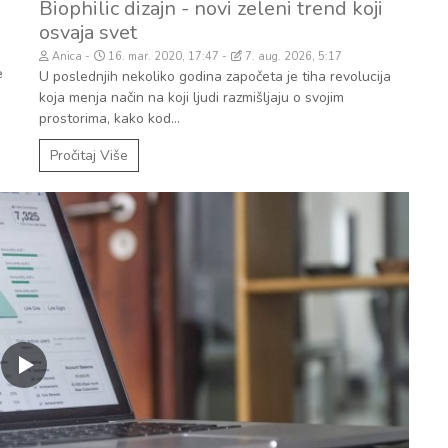
Biophilic dizajn - novi zeleni trend koji
osvaja svet
Anica
16. mar. 2020, 17:47
7. aug. 2026, 5:17
e
U poslednjih nekoliko godina započeta je tiha revolucija
koja menja način na koji ljudi razmišljaju o svojim
prostorima, kako kod...
Pročitaj Više