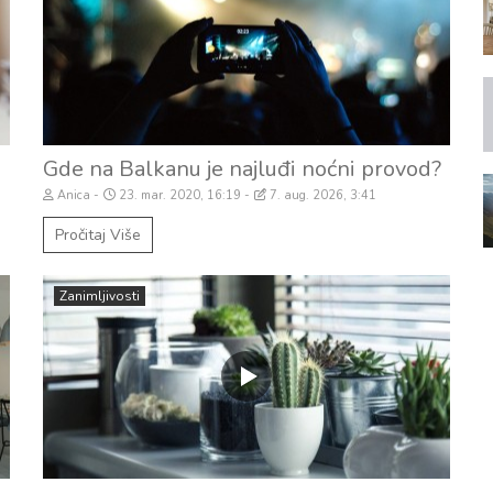
Gde na Balkanu je najluđi noćni provod?
Anica
23. mar. 2020, 16:19
7. aug. 2026, 3:41
Pročitaj Više
Zanimljivosti