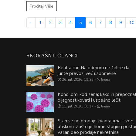
Pročitaj Više
‹
1
2
3
4
5
6
7
8
9
10
SKORAŠNJI ČLANCI
Rent a car: Na odmoru ne želite da
jurite prevoz, već uspomene
26. jul. 2026, 19:39
Jelena
Kondilomi kod žena: kako ih prepoznat
dijagnostikovati i uspešno lečiti
11. jul. 2026, 16:17
Jelena
Stan se ne prodaje kvadratima – već
utiskom: Zašto je home staging posta
važan deo prodaje nekretnina